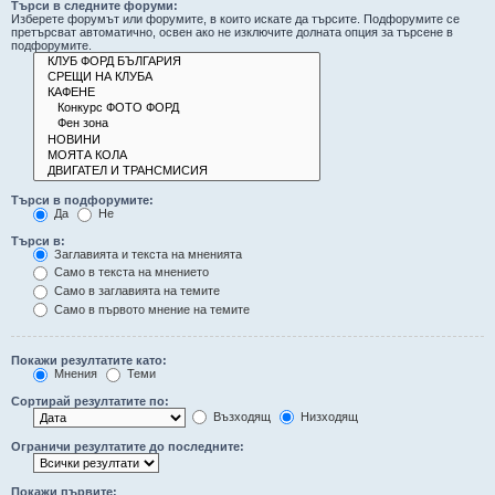
Търси в следните форуми:
Изберете форумът или форумите, в които искате да търсите. Подфорумите се
претърсват автоматично, освен ако не изключите долната опция за търсене в
подфорумите.
Търси в подфорумите:
Да
Не
Търси в:
Заглавията и текста на мненията
Само в текста на мнението
Само в заглавията на темите
Само в първото мнение на темите
Покажи резултатите като:
Мнения
Теми
Сортирай резултатите по:
Възходящ
Низходящ
Ограничи резултатите до последните:
Покажи първите: