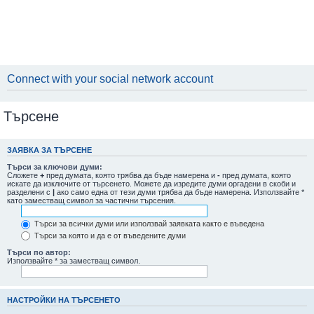
Connect with your social network account
Търсене
ЗАЯВКА ЗА ТЪРСЕНЕ
Търси за ключови думи:
Сложете
+
пред думата, която трябва да бъде намерена и
-
пред думата, която
искате да изключите от търсенето. Можете да изредите думи оргадени в скоби и
разделени с
|
ако само една от тези думи трябва да бъде намерена. Използвайте *
като заместващ символ за частични търсения.
Търси за всички думи или използвай заявката както е въведена
Търси за която и да е от въведените думи
Търси по автор:
Използвайте * за заместващ символ.
НАСТРОЙКИ НА ТЪРСЕНЕТО