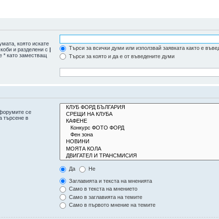
умата, която искате
Търси за всички думи или използвай заявката както е въве
скоби и разделени с
|
е * като заместващ
Търси за която и да е от въведените думи
дфорумите се
а търсене в
Да
Не
Заглавията и текста на мненията
Само в текста на мнението
Само в заглавията на темите
Само в първото мнение на темите