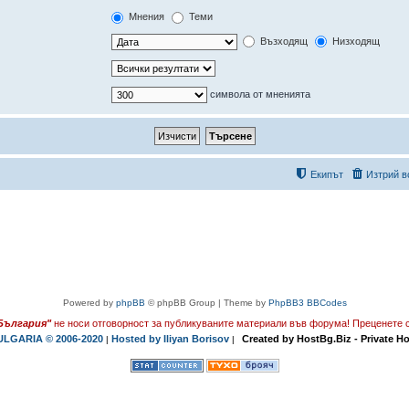
Мнения
Теми
Възходящ
Низходящ
символа от мненията
Екипът
Изтрий в
Powered by
phpBB
© phpBB Group | Theme by
PhpBB3 BBCodes
България"
не носи отговорност за публикуваните материали във форума!
Преценете с
LGARIA © 2006-2020
Hosted by Iliyan Borisov
Created by HostBg.Biz - Private H
|
|