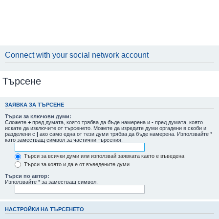
Connect with your social network account
Търсене
ЗАЯВКА ЗА ТЪРСЕНЕ
Търси за ключови думи:
Сложете
+
пред думата, която трябва да бъде намерена и
-
пред думата, която
искате да изключите от търсенето. Можете да изредите думи оргадени в скоби и
разделени с
|
ако само една от тези думи трябва да бъде намерена. Използвайте *
като заместващ символ за частични търсения.
Търси за всички думи или използвай заявката както е въведена
Търси за която и да е от въведените думи
Търси по автор:
Използвайте * за заместващ символ.
НАСТРОЙКИ НА ТЪРСЕНЕТО