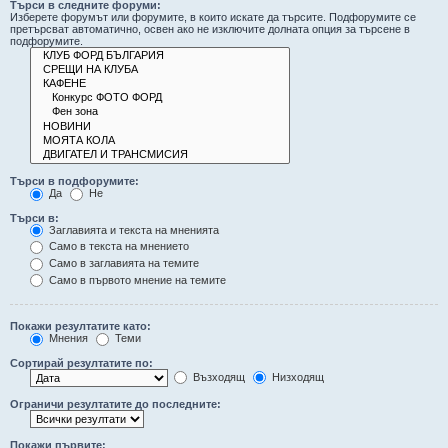
Търси в следните форуми:
Изберете форумът или форумите, в които искате да търсите. Подфорумите се
претърсват автоматично, освен ако не изключите долната опция за търсене в
подфорумите.
Търси в подфорумите:
Да
Не
Търси в:
Заглавията и текста на мненията
Само в текста на мнението
Само в заглавията на темите
Само в първото мнение на темите
Покажи резултатите като:
Мнения
Теми
Сортирай резултатите по:
Възходящ
Низходящ
Ограничи резултатите до последните:
Покажи първите: