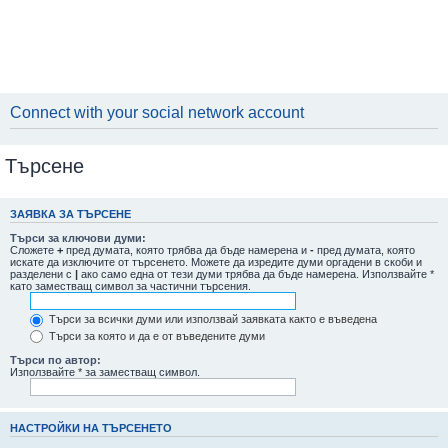
Connect with your social network account
Търсене
ЗАЯВКА ЗА ТЪРСЕНЕ
Търси за ключови думи:
Сложете
+
пред думата, която трябва да бъде намерена и
-
пред думата, която
искате да изключите от търсенето. Можете да изредите думи оргадени в скоби и
разделени с
|
ако само една от тези думи трябва да бъде намерена. Използвайте *
като заместващ символ за частични търсения.
Търси за всички думи или използвай заявката както е въведена
Търси за която и да е от въведените думи
Търси по автор:
Използвайте * за заместващ символ.
НАСТРОЙКИ НА ТЪРСЕНЕТО