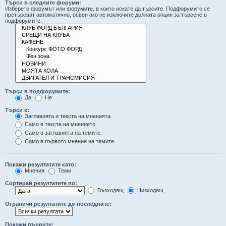
Търси в следните форуми:
Изберете форумът или форумите, в които искате да търсите. Подфорумите се
претърсват автоматично, освен ако не изключите долната опция за търсене в
подфорумите.
Търси в подфорумите:
Да
Не
Търси в:
Заглавията и текста на мненията
Само в текста на мнението
Само в заглавията на темите
Само в първото мнение на темите
Покажи резултатите като:
Мнения
Теми
Сортирай резултатите по:
Възходящ
Низходящ
Ограничи резултатите до последните:
Покажи първите: