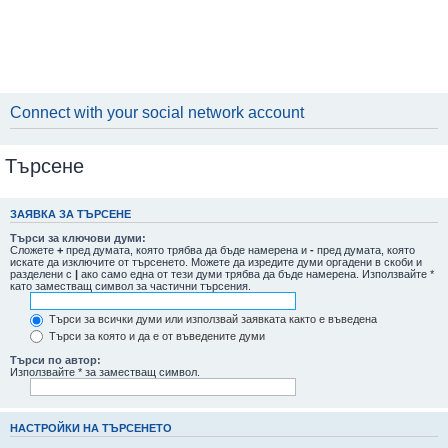
Connect with your social network account
Търсене
ЗАЯВКА ЗА ТЪРСЕНЕ
Търси за ключови думи:
Сложете
+
пред думата, която трябва да бъде намерена и
-
пред думата, която
искате да изключите от търсенето. Можете да изредите думи оргадени в скоби и
разделени с
|
ако само една от тези думи трябва да бъде намерена. Използвайте *
като заместващ символ за частични търсения.
Търси за всички думи или използвай заявката както е въведена
Търси за която и да е от въведените думи
Търси по автор:
Използвайте * за заместващ символ.
НАСТРОЙКИ НА ТЪРСЕНЕТО