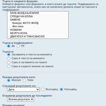
Търси в следните форуми:
Изберете форумът или форумите, в които искате да търсите. Подфорумите се
претърсват автоматично, освен ако не изключите долната опция за търсене в
подфорумите.
Търси в подфорумите:
Да
Не
Търси в:
Заглавията и текста на мненията
Само в текста на мнението
Само в заглавията на темите
Само в първото мнение на темите
Покажи резултатите като:
Мнения
Теми
Сортирай резултатите по:
Възходящ
Низходящ
Ограничи резултатите до последните:
Покажи първите: