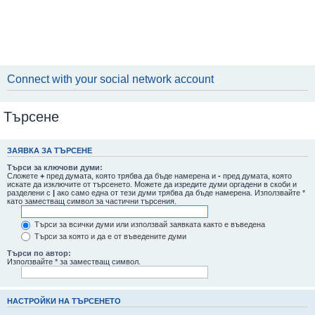
Connect with your social network account
Търсене
ЗАЯВКА ЗА ТЪРСЕНЕ
Търси за ключови думи:
Сложете
+
пред думата, която трябва да бъде намерена и
-
пред думата, която
искате да изключите от търсенето. Можете да изредите думи оргадени в скоби и
разделени с
|
ако само една от тези думи трябва да бъде намерена. Използвайте *
като заместващ символ за частични търсения.
Търси за всички думи или използвай заявката както е въведена
Търси за която и да е от въведените думи
Търси по автор:
Използвайте * за заместващ символ.
НАСТРОЙКИ НА ТЪРСЕНЕТО