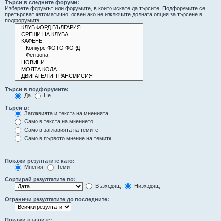
Търси в следните форуми:
Изберете форумът или форумите, в които искате да търсите. Подфорумите се
претърсват автоматично, освен ако не изключите долната опция за търсене в
подфорумите.
Търси в подфорумите:
Да
Не
Търси в:
Заглавията и текста на мненията
Само в текста на мнението
Само в заглавията на темите
Само в първото мнение на темите
Покажи резултатите като:
Мнения
Теми
Сортирай резултатите по:
Възходящ
Низходящ
Ограничи резултатите до последните:
Покажи първите: