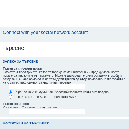
Connect with your social network account
Търсене
ЗАЯВКА ЗА ТЪРСЕНЕ
Търси за ключови думи:
Сложете
+
пред думата, която трябва да бъде намерена и
-
пред думата, която
искате да изключите от търсенето. Можете да изредите думи оргадени в скоби и
разделени с
|
ако само една от тези думи трябва да бъде намерена. Използвайте *
като заместващ символ за частични търсения.
Търси за всички думи или използвай заявката както е въведена
Търси за която и да е от въведените думи
Търси по автор:
Използвайте * за заместващ символ.
НАСТРОЙКИ НА ТЪРСЕНЕТО