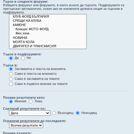
Търси в следните форуми:
Изберете форумът или форумите, в които искате да търсите. Подфорумите се
претърсват автоматично, освен ако не изключите долната опция за търсене в
подфорумите.
Търси в подфорумите:
Да
Не
Търси в:
Заглавията и текста на мненията
Само в текста на мнението
Само в заглавията на темите
Само в първото мнение на темите
Покажи резултатите като:
Мнения
Теми
Сортирай резултатите по:
Възходящ
Низходящ
Ограничи резултатите до последните:
Покажи първите: