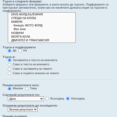
Търси в следните форуми:
Изберете форумът или форумите, в които искате да търсите. Подфорумите се
претърсват автоматично, освен ако не изключите долната опция за търсене в
подфорумите.
Търси в подфорумите:
Да
Не
Търси в:
Заглавията и текста на мненията
Само в текста на мнението
Само в заглавията на темите
Само в първото мнение на темите
Покажи резултатите като:
Мнения
Теми
Сортирай резултатите по:
Възходящ
Низходящ
Ограничи резултатите до последните:
Покажи първите: