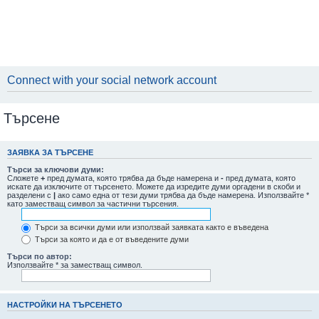
Connect with your social network account
Търсене
ЗАЯВКА ЗА ТЪРСЕНЕ
Търси за ключови думи:
Сложете
+
пред думата, която трябва да бъде намерена и
-
пред думата, която
искате да изключите от търсенето. Можете да изредите думи оргадени в скоби и
разделени с
|
ако само една от тези думи трябва да бъде намерена. Използвайте *
като заместващ символ за частични търсения.
Търси за всички думи или използвай заявката както е въведена
Търси за която и да е от въведените думи
Търси по автор:
Използвайте * за заместващ символ.
НАСТРОЙКИ НА ТЪРСЕНЕТО