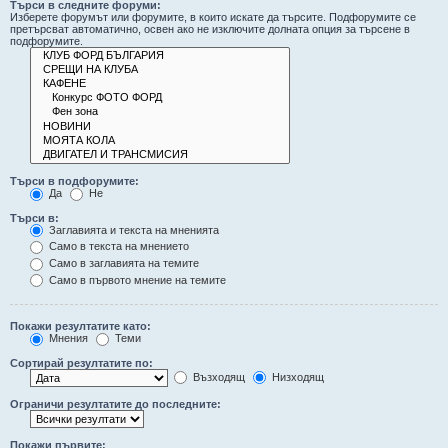
Търси в следните форуми:
Изберете форумът или форумите, в които искате да търсите. Подфорумите се
претърсват автоматично, освен ако не изключите долната опция за търсене в
подфорумите.
Търси в подфорумите:
Да
Не
Търси в:
Заглавията и текста на мненията
Само в текста на мнението
Само в заглавията на темите
Само в първото мнение на темите
Покажи резултатите като:
Мнения
Теми
Сортирай резултатите по:
Възходящ
Низходящ
Ограничи резултатите до последните:
Покажи първите: