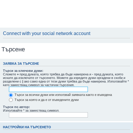
Connect with your social network account
Търсене
ЗАЯВКА ЗА ТЪРСЕНЕ
Търси за ключови думи:
Сложете
+
пред думата, която трябва да бъде намерена и
-
пред думата, която
искате да изключите от търсенето. Можете да изредите думи оргадени в скоби и
разделени с
|
ако само една от тези думи трябва да бъде намерена. Използвайте *
като заместващ символ за частични търсения.
Търси за всички думи или използвай заявката както е въведена
Търси за която и да е от въведените думи
Търси по автор:
Използвайте * за заместващ символ.
НАСТРОЙКИ НА ТЪРСЕНЕТО