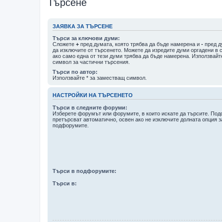
Търсене
ЗАЯВКА ЗА ТЪРСЕНЕ
Търси за ключови думи:
Сложете
+
пред думата, която трябва да бъде намерена и
-
пред д
да изключите от търсенето. Можете да изредите думи оргадени в 
ако само една от тези думи трябва да бъде намерена. Използвайт
символ за частични търсения.
Търси по автор:
Използвайте * за заместващ символ.
НАСТРОЙКИ НА ТЪРСЕНЕТО
Търси в следните форуми:
Изберете форумът или форумите, в които искате да търсите. По
претърсват автоматично, освен ако не изключите долната опция з
подфорумите.
Търси в подфорумите:
Търси в: