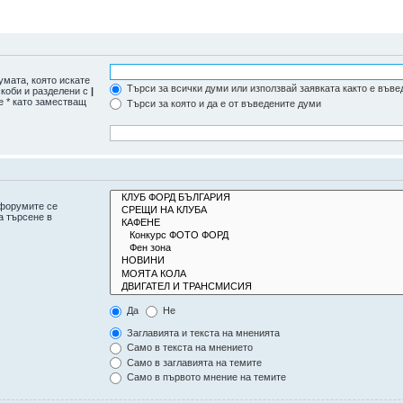
умата, която искате
Търси за всички думи или използвай заявката както е въве
скоби и разделени с
|
е * като заместващ
Търси за която и да е от въведените думи
дфорумите се
а търсене в
Да
Не
Заглавията и текста на мненията
Само в текста на мнението
Само в заглавията на темите
Само в първото мнение на темите