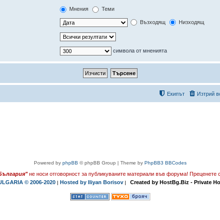
Мнения
Теми
Възходящ
Низходящ
символа от мненията
Екипът
Изтрий в
Powered by
phpBB
© phpBB Group | Theme by
PhpBB3 BBCodes
България"
не носи отговорност за публикуваните материали във форума!
Преценете с
LGARIA © 2006-2020
Hosted by Iliyan Borisov
Created by HostBg.Biz - Private H
|
|