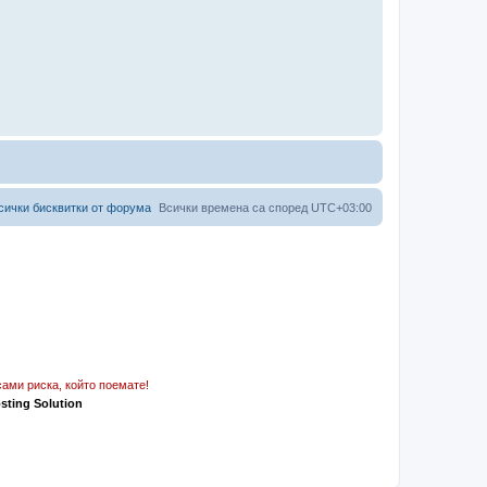
сички бисквитки от форума
Всички времена са според
UTC+03:00
ами риска, който поемате!
osting Solution