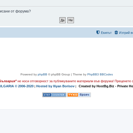
аписани от форума?
Екипът
Изтрий в
Powered by
phpBB
© phpBB Group | Theme by
PhpBB3 BBCodes
България"
не носи отговорност за публикуваните материали във форума!
Преценете с
LGARIA © 2006-2020
Hosted by Iliyan Borisov
Created by HostBg.Biz - Private H
|
|