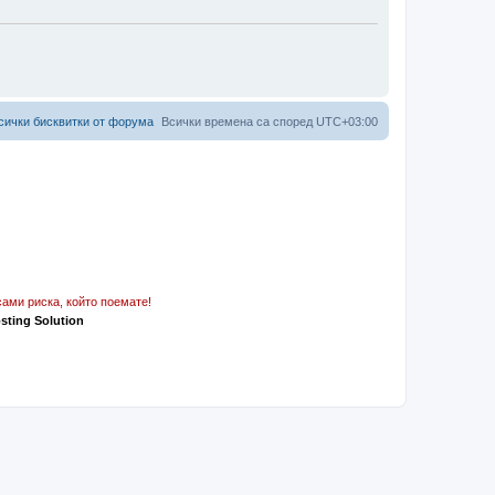
сички бисквитки от форума
Всички времена са според
UTC+03:00
ами риска, който поемате!
osting Solution