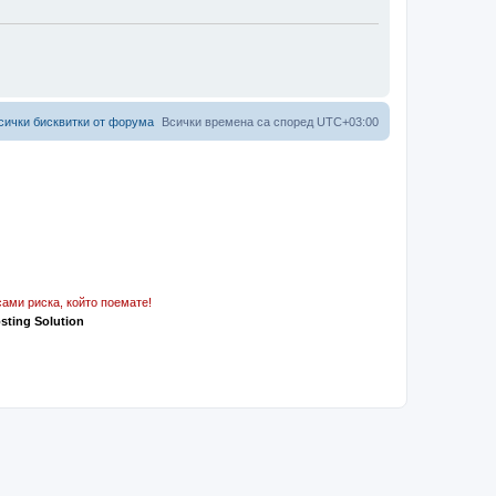
сички бисквитки от форума
Всички времена са според
UTC+03:00
ами риска, който поемате!
osting Solution