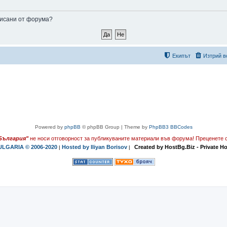
аписани от форума?
Екипът
Изтрий в
Powered by
phpBB
© phpBB Group | Theme by
PhpBB3 BBCodes
България"
не носи отговорност за публикуваните материали във форума!
Преценете с
LGARIA © 2006-2020
Hosted by Iliyan Borisov
Created by HostBg.Biz - Private H
|
|