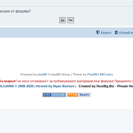
аписани от форума?
Екипът
Изтрий в
Powered by
phpBB
© phpBB Group | Theme by
PhpBB3 BBCodes
България"
не носи отговорност за публикуваните материали във форума!
Преценете с
LGARIA © 2006-2020
Hosted by Iliyan Borisov
Created by HostBg.Biz - Private H
|
|