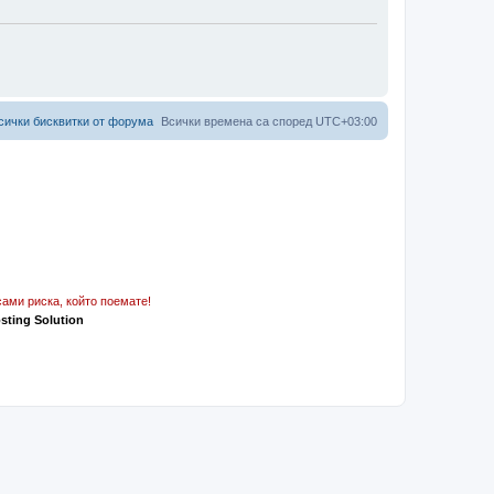
сички бисквитки от форума
Всички времена са според
UTC+03:00
ами риска, който поемате!
osting Solution