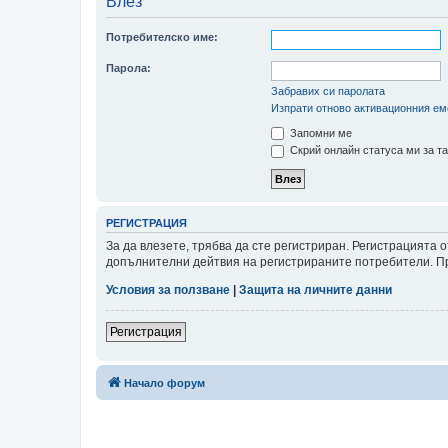
Влез
Потребителско име:
Парола:
Забравих си паролата
Изпрати отново активационния ем
Запомни ме
Скрий онлайн статуса ми за та
РЕГИСТРАЦИЯ
За да влезете, трябва да сте регистриран. Регистрацията
допълнителни дейтвия на регистрираните потребители. Пре
Условия за ползване
|
Защита на личните данни
Регистрация
Начало форум