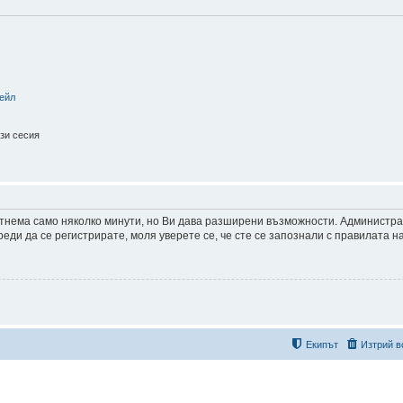
ейл
зи сесия
 отнема само няколко минути, но Ви дава разширени възможности. Администр
ди да се регистрирате, моля уверете се, че сте се запознали с правилата н
Екипът
Изтрий в