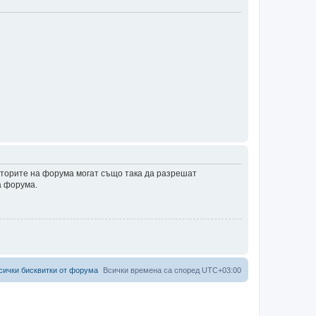
аторите на форума могат също така да разрешат
а форума.
сички бисквитки от форума
Всички времена са според
UTC+03:00