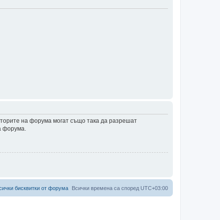
аторите на форума могат също така да разрешат
а форума.
сички бисквитки от форума
Всички времена са според
UTC+03:00