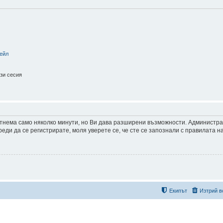
ейл
зи сесия
 отнема само няколко минути, но Ви дава разширени възможности. Администр
ди да се регистрирате, моля уверете се, че сте се запознали с правилата н
Екипът
Изтрий в