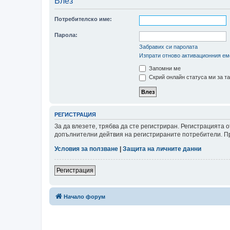
Влез
Потребителско име:
Парола:
Забравих си паролата
Изпрати отново активационния ем
Запомни ме
Скрий онлайн статуса ми за та
РЕГИСТРАЦИЯ
За да влезете, трябва да сте регистриран. Регистрацията
допълнителни дейтвия на регистрираните потребители. Пре
Условия за ползване
|
Защита на личните данни
Регистрация
Начало форум