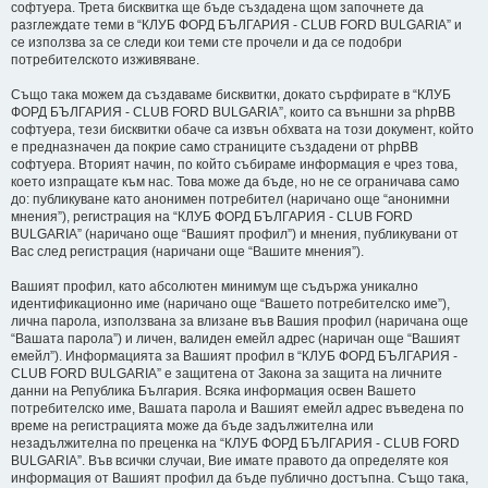
софтуера. Трета бисквитка ще бъде създадена щом започнете да
разглеждате теми в “КЛУБ ФОРД БЪЛГАРИЯ - CLUB FORD BULGARIA” и
се използва за се следи кои теми сте прочели и да се подобри
потребителското изживяване.
Също така можем да създаваме бисквитки, докато сърфирате в “КЛУБ
ФОРД БЪЛГАРИЯ - CLUB FORD BULGARIA”, които са външни за phpBB
софтуера, тези бисквитки обаче са извън обхвата на този документ, който
е предназначен да покрие само страниците създадени от phpBB
софтуера. Вторият начин, по който събираме информация е чрез това,
което изпращате към нас. Това може да бъде, но не се ограничава само
до: публикуване като анонимен потребител (наричано още “анонимни
мнения”), регистрация на “КЛУБ ФОРД БЪЛГАРИЯ - CLUB FORD
BULGARIA” (наричано още “Вашият профил”) и мнения, публикувани от
Вас след регистрация (наричани още “Вашите мнения”).
Вашият профил, като абсолютен минимум ще съдържа уникално
идентификационно име (наричано още “Вашето потребителско име”),
лична парола, използвана за влизане във Вашия профил (наричана още
“Вашата парола”) и личен, валиден емейл адрес (наричан още “Вашият
емейл”). Информацията за Вашият профил в “КЛУБ ФОРД БЪЛГАРИЯ -
CLUB FORD BULGARIA” е защитена от Закона за защита на личните
данни на Република България. Всяка информация освен Вашето
потребителско име, Вашата парола и Вашият емейл адрес въведена по
време на регистрацията може да бъде задължителна или
незадължителна по преценка на “КЛУБ ФОРД БЪЛГАРИЯ - CLUB FORD
BULGARIA”. Във всички случаи, Вие имате правото да определяте коя
информация от Вашият профил да бъде публично достъпна. Също така,