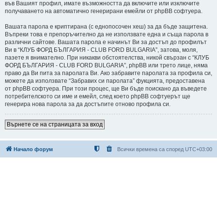
във Вашият профил, имате възможността да включите или изключите
получаването на автоматично генерирани емейли от phpBB софтуера.
Вашата парола е криптирана (с еднопосочен хеш) за да бъде защитена.
Въпреки това е препоръчително да не използвате една и съща парола в
различни сайтове. Вашата парола е начинът Ви за достъп до профилът
Ви в “КЛУБ ФОРД БЪЛГАРИЯ - CLUB FORD BULGARIA”, затова, моля,
пазете я внимателно. При никакви обстоятелства, никой свързан с “КЛУБ
ФОРД БЪЛГАРИЯ - CLUB FORD BULGARIA”, phpBB или трето лице, няма
право да Ви пита за паролата Ви. Ако забравите паролата за профила си,
можете да използвате “Забравих си паролата” фукцията, предоставена
от phpBB софтуера. При този процес, ще Ви бъде поискано да въведете
потребителското си име и емейл, след което phpBB софтуерът ще
генерира нова парола за да достъпите отново профила си.
Върнете се на страницата за вход
Начало форум
Всички времена са според
UTC+03:00