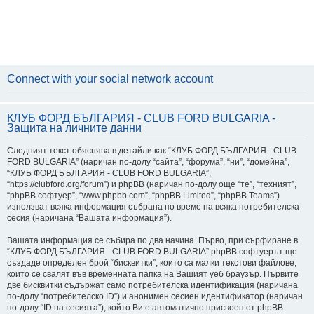
Connect with your social network account
КЛУБ ФОРД БЪЛГАРИЯ - CLUB FORD BULGARIA -
Защита на личните данни
Следният текст обяснява в детайли как “КЛУБ ФОРД БЪЛГАРИЯ - CLUB
FORD BULGARIA” (наричан по-долу “сайта”, “форума”, “ни”, “домейна”,
“КЛУБ ФОРД БЪЛГАРИЯ - CLUB FORD BULGARIA”,
“https://clubford.org/forum”) и phpBB (наричан по-долу още “те”, “техният”,
“phpBB софтуер”, “www.phpbb.com”, “phpBB Limited”, “phpBB Teams”)
използват всяка информация събрана по време на всяка потребителска
сесия (наричана “Вашата информация”).
Вашата информация се събира по два начина. Първо, при сърфиране в
“КЛУБ ФОРД БЪЛГАРИЯ - CLUB FORD BULGARIA” phpBB софтуерът ще
създаде определен брой “бисквитки”, които са малки текстови файлове,
които се свалят във временната папка на Вашият уеб браузър. Първите
две бисквитки съдържат само потребителска идентификация (наричана
по-долу “потребителско ID”) и анонимен сесиен идентификатор (наричан
по-долу “ID на сесията”), който Ви е автоматично присвоен от phpBB