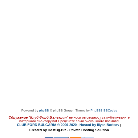
Powered by
phpBB
© phpBB Group | Theme by
PhpBB3 BBCodes
Сдружение "Клуб Форд България"
не носи отговорност за публикуваните
материали във форума!
Преценете сами риска, който поемате!
CLUB FORD BULGARIA © 2006-2020
Hosted by Iliyan Borisov
|
|
Created by HostBg.Biz - Private Hosting Solution