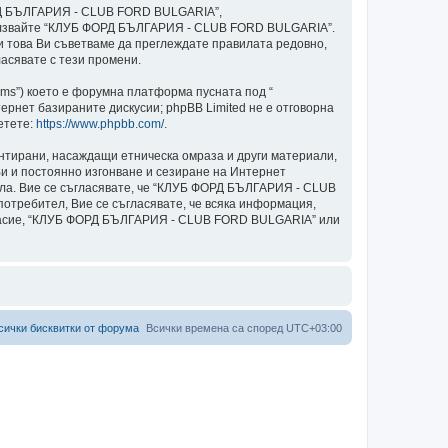
ОРД БЪЛГАРИЯ - CLUB FORD BULGARIA”,
и използвайте “КЛУБ ФОРД БЪЛГАРИЯ - CLUB FORD BULGARIA”.
ки това Ви съветваме да преглеждате правилата редовно,
асявате с тези промени.
ams”) което е форумна платформа пусната под “
ернет базираните дискусии; phpBB Limited не е отговорна
етете:
https://www.phpbb.com/
.
ентирани, насаждащи етническа омраза и други материали,
и и постоянно изгонване и сезиране на Интернет
авила. Вие се съгласявате, че “КЛУБ ФОРД БЪЛГАРИЯ - CLUB
потребител, Вие се съгласявате, че всяка информация,
ъгласие, “КЛУБ ФОРД БЪЛГАРИЯ - CLUB FORD BULGARIA” или
сички бисквитки от форума
Всички времена са според
UTC+03:00