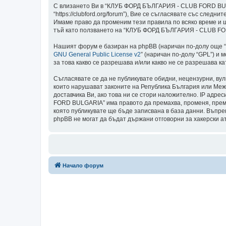
С влизането Ви в “КЛУБ ФОРД БЪЛГАРИЯ - CLUB FORD BULG
“https://clubford.org/forum”), Вие се съгласявате със сл
Имаме право да променим тези правила по всяко време и щ
тъй като ползването на “КЛУБ ФОРД БЪЛГАРИЯ - CLUB FORD
Нашият форум е базиран на phpBB (наричан по-долу още “те
GNU General Public License v2
” (наричан по-долу “GPL”) и 
за това какво се разрешава и/или какво не се разрешава 
Съгласявате се да не публикувате обидни, нецензурни, ву
които нарушават законите на Република България или Меж
доставчика Ви, ако това ни се стори наложително. IP адре
FORD BULGARIA” има правото да премахва, променя, премес
която публикувате ще бъде записвана в база данни. Въп
phpBB не могат да бъдат държани отговорни за хакерски а
Начало форум