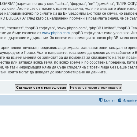
ARIA” (наричан по-долу още “сайта”, “форума”, “ни”, “домейна”, “КЛУБ Ф
едните условия. Ако не сте съгласни с всички правила, моля не влизайте и/ил
е направим всичко по силите си да Ви уведомим ако това се случи, но въпре
 BULGARIA” след като са направени промени в правилата значи, че се съгл
”, “техният”, “phpBB софтуер”, “www.phpbb.com”, “phpBB Limited”, “phpBB Te
може да бъде свалена от
www.phpbb.com
. phpBB софтуерът само улеснява Инт
като съдържание и държание. За повече информация относно phpBB, моля пос
лгарни, клеветнически, предизвикващи омраза, заплашителни, сексуално ори
дународното Право. Ако го направите, това може да доведе до незабавното В
сите на всички мнения се записват за да помогнат за спазването на тези пр
тва или затваря всяка тема, по всяко време и по собствена преценка. Като 
реки, че тази информация няма да бъде споделяна с трети лица без Ваше с
таки, които могат да доведат до компрометиране на данните.
Екипът
Изтрий в