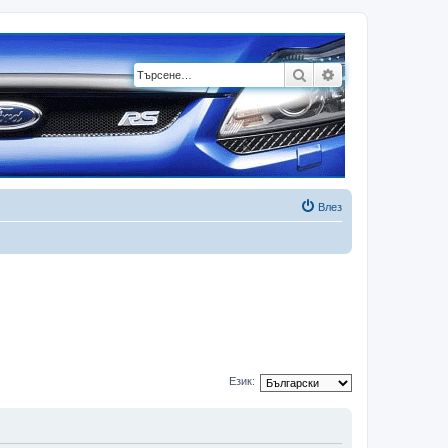
Търсене
Разширено търсе
Влез
Език: