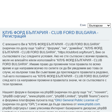
Език:
КЛУБ ФОРД БЪЛГАРИЯ - CLUB FORD BULGARIA -
Регистрация
С влизането Ви в “КЛУБ ФОРД БЪЛГАРИЯ - CLUB FORD BULGARIA”
(наричан по-долу още “сайта”, “форума”, “ни”, “домейна”, “КЛУБ ФОРД
БЪЛГАРИЯ - CLUB FORD BULGARIA”, “https://clubford.org/forum”), Вие се
съгласявате със следните условия. Ако не сте съгласни с всички правила,
моля не влизайте и/или използвайте “КЛУБ ФОРД БЪЛГАРИЯ - CLUB
FORD BULGARIA”. Имаме право да променим тези правила по всяко
време и ще направим всичко по силите си да Ви уведомим ако това се
случи, но въпреки това Ви съветваме да преглеждате правилата редовно,
тъй като ползването на “КЛУБ ФОРД БЪЛГАРИЯ - CLUB FORD BULGARIA”
след като са направени промени в правилата значи, че се съгласявате с
тези промени.
Нашият форум е базиран на phpBB (наричан по-долу още “те”, “техният”,
“phpBB софтуер”, “www.phpbb.com”, “phpBB Limited”, “phpBB Teams”) което
е форумна платформа пусната под “
GNU General Public License v2
”
(наричан по-долу “GPL”) и може да бъде свалена от
www.phpbb.com
.
phpBB софтуерът само улеснява Интернет базираните дискусии; phpBB