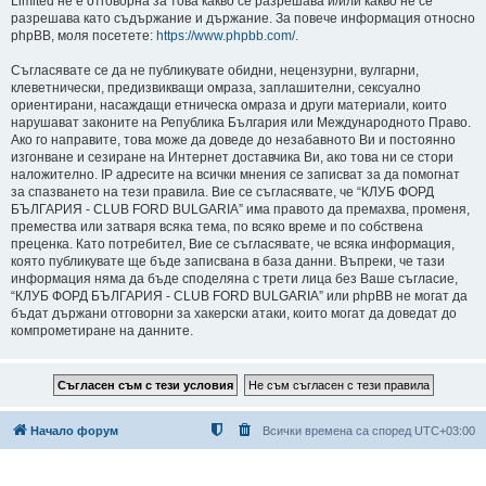
Limited не е отговорна за това какво се разрешава и/или какво не се
разрешава като съдържание и държание. За повече информация относно
phpBB, моля посетете:
https://www.phpbb.com/
.
Съгласявате се да не публикувате обидни, нецензурни, вулгарни,
клеветнически, предизвикващи омраза, заплашителни, сексуално
ориентирани, насаждащи етническа омраза и други материали, които
нарушават законите на Република България или Международното Право.
Ако го направите, това може да доведе до незабавното Ви и постоянно
изгонване и сезиране на Интернет доставчика Ви, ако това ни се стори
наложително. IP адресите на всички мнения се записват за да помогнат
за спазването на тези правила. Вие се съгласявате, че “КЛУБ ФОРД
БЪЛГАРИЯ - CLUB FORD BULGARIA” има правото да премахва, променя,
премества или затваря всяка тема, по всяко време и по собствена
преценка. Като потребител, Вие се съгласявате, че всяка информация,
която публикувате ще бъде записвана в база данни. Въпреки, че тази
информация няма да бъде споделяна с трети лица без Ваше съгласие,
“КЛУБ ФОРД БЪЛГАРИЯ - CLUB FORD BULGARIA” или phpBB не могат да
бъдат държани отговорни за хакерски атаки, които могат да доведат до
компрометиране на данните.
Начало форум
Всички времена са според
UTC+03:00