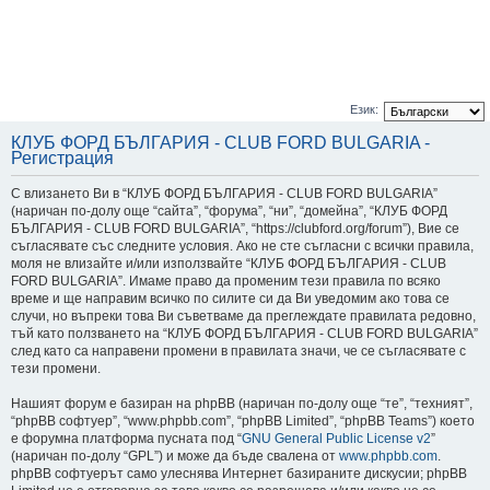
Език:
КЛУБ ФОРД БЪЛГАРИЯ - CLUB FORD BULGARIA -
Регистрация
С влизането Ви в “КЛУБ ФОРД БЪЛГАРИЯ - CLUB FORD BULGARIA”
(наричан по-долу още “сайта”, “форума”, “ни”, “домейна”, “КЛУБ ФОРД
БЪЛГАРИЯ - CLUB FORD BULGARIA”, “https://clubford.org/forum”), Вие се
съгласявате със следните условия. Ако не сте съгласни с всички правила,
моля не влизайте и/или използвайте “КЛУБ ФОРД БЪЛГАРИЯ - CLUB
FORD BULGARIA”. Имаме право да променим тези правила по всяко
време и ще направим всичко по силите си да Ви уведомим ако това се
случи, но въпреки това Ви съветваме да преглеждате правилата редовно,
тъй като ползването на “КЛУБ ФОРД БЪЛГАРИЯ - CLUB FORD BULGARIA”
след като са направени промени в правилата значи, че се съгласявате с
тези промени.
Нашият форум е базиран на phpBB (наричан по-долу още “те”, “техният”,
“phpBB софтуер”, “www.phpbb.com”, “phpBB Limited”, “phpBB Teams”) което
е форумна платформа пусната под “
GNU General Public License v2
”
(наричан по-долу “GPL”) и може да бъде свалена от
www.phpbb.com
.
phpBB софтуерът само улеснява Интернет базираните дискусии; phpBB