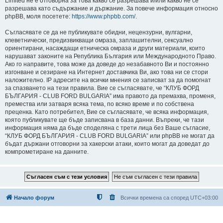
Limited не е отговорна за това какво се разрешава и/или какво не се
разрешава като съдържание и държание. За повече информация относно
phpBB, моля посетете:
https://www.phpbb.com/
.
Съгласявате се да не публикувате обидни, нецензурни, вулгарни,
клеветнически, предизвикващи омраза, заплашителни, сексуално
ориентирани, насаждащи етническа омраза и други материали, които
нарушават законите на Република България или Международното Право.
Ако го направите, това може да доведе до незабавното Ви и постоянно
изгонване и сезиране на Интернет доставчика Ви, ако това ни се стори
наложително. IP адресите на всички мнения се записват за да помогнат
за спазването на тези правила. Вие се съгласявате, че “КЛУБ ФОРД
БЪЛГАРИЯ - CLUB FORD BULGARIA” има правото да премахва, променя,
премества или затваря всяка тема, по всяко време и по собствена
преценка. Като потребител, Вие се съгласявате, че всяка информация,
която публикувате ще бъде записвана в база данни. Въпреки, че тази
информация няма да бъде споделяна с трети лица без Ваше съгласие,
“КЛУБ ФОРД БЪЛГАРИЯ - CLUB FORD BULGARIA” или phpBB не могат да
бъдат държани отговорни за хакерски атаки, които могат да доведат до
компрометиране на данните.
Начало форум
Всички времена са според
UTC+03:00