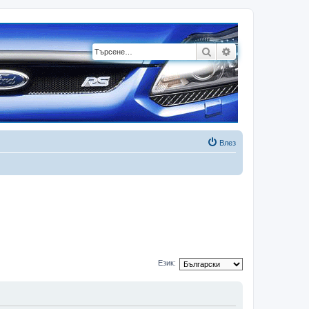
Търсене
Разширено търсе
Влез
Език: