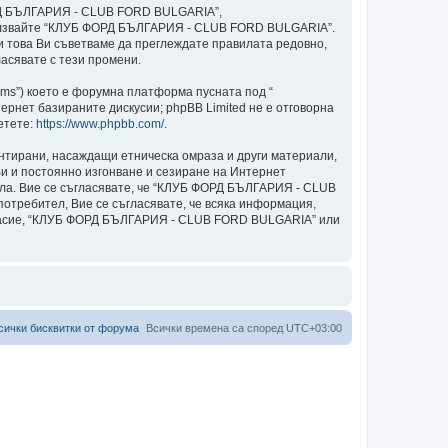
ОРД БЪЛГАРИЯ - CLUB FORD BULGARIA”,
и използвайте “КЛУБ ФОРД БЪЛГАРИЯ - CLUB FORD BULGARIA”.
ки това Ви съветваме да преглеждате правилата редовно,
асявате с тези промени.
ams”) което е форумна платформа пусната под “
ернет базираните дискусии; phpBB Limited не е отговорна
етете:
https://www.phpbb.com/
.
ентирани, насаждащи етническа омраза и други материали,
и и постоянно изгонване и сезиране на Интернет
авила. Вие се съгласявате, че “КЛУБ ФОРД БЪЛГАРИЯ - CLUB
потребител, Вие се съгласявате, че всяка информация,
ъгласие, “КЛУБ ФОРД БЪЛГАРИЯ - CLUB FORD BULGARIA” или
сички бисквитки от форума
Всички времена са според
UTC+03:00