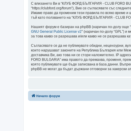
С влизането Ви в “КЛУБ ФОРД БЪЛГАРИЯ - CLUB FORD BULG
“https://clubford.org/forum”), Вие се съгласявате със сл
Имаме право да променим тези правила по всяко време и щ
тъй като ползването на “КЛУБ ФОРД БЪЛГАРИЯ - CLUB FORD
Нашият форум е базиран на phpBB (наричан по-долу още “те
GNU General Public License v2
” (наричан по-долу “GPL”) и 
за това какво се разрешава и/или какво не се разрешава 
Съгласявате се да не публикувате обидни, нецензурни, ву
които нарушават законите на Република България или Меж
доставчика Ви, ако това ни се стори наложително. IP адре
FORD BULGARIA” има правото да премахва, променя, премес
която публикувате ще бъде записвана в база данни. Въп
phpBB не могат да бъдат държани отговорни за хакерски а
Начало форум