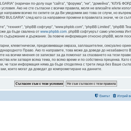
ARIA” (наричан по-долу още “сайта”, “форума”, “ни”, “домейна”, “КЛУБ Ф
едните условия. Ако не сте съгласни с всички правила, моля не влизайте и/ил
е направим всичко по силите си да Ви уведомим ако това се случи, но въпре
 BULGARIA” след като са направени промени в правилата значи, че се съгл
”, “техният”, “phpBB софтуер”, “www.phpbb.com”, “phpBB Limited”, “phpBB Te
може да бъде свалена от
www.phpbb.com
. phpBB софтуерът само улеснява Инт
като съдържание и държание. За повече информация относно phpBB, моля пос
лгарни, клеветнически, предизвикващи омраза, заплашителни, сексуално ори
дународното Право. Ако го направите, това може да доведе до незабавното В
сите на всички мнения се записват за да помогнат за спазването на тези пр
тва или затваря всяка тема, по всяко време и по собствена преценка. Като 
реки, че тази информация няма да бъде споделяна с трети лица без Ваше с
таки, които могат да доведат до компрометиране на данните.
Екипът
Изтрий в