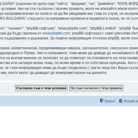
ARIA” (наричан по-долу още “сайта”, “форума”, “ни”, “домейна”, “КЛУБ Ф
едните условия. Ако не сте съгласни с всички правила, моля не влизайте и/ил
е направим всичко по силите си да Ви уведомим ако това се случи, но въпре
 BULGARIA” след като са направени промени в правилата значи, че се съгл
”, “техният”, “phpBB софтуер”, “www.phpbb.com”, “phpBB Limited”, “phpBB Te
може да бъде свалена от
www.phpbb.com
. phpBB софтуерът само улеснява Инт
като съдържание и държание. За повече информация относно phpBB, моля пос
лгарни, клеветнически, предизвикващи омраза, заплашителни, сексуално ори
дународното Право. Ако го направите, това може да доведе до незабавното В
сите на всички мнения се записват за да помогнат за спазването на тези пр
тва или затваря всяка тема, по всяко време и по собствена преценка. Като 
реки, че тази информация няма да бъде споделяна с трети лица без Ваше с
таки, които могат да доведат до компрометиране на данните.
Екипът
Изтрий в