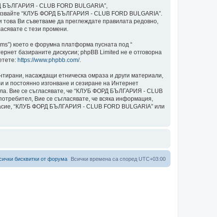
ОРД БЪЛГАРИЯ - CLUB FORD BULGARIA”,
и използвайте “КЛУБ ФОРД БЪЛГАРИЯ - CLUB FORD BULGARIA”.
ки това Ви съветваме да преглеждате правилата редовно,
асявате с тези промени.
ams”) което е форумна платформа пусната под “
ернет базираните дискусии; phpBB Limited не е отговорна
етете:
https://www.phpbb.com/
.
ентирани, насаждащи етническа омраза и други материали,
и и постоянно изгонване и сезиране на Интернет
авила. Вие се съгласявате, че “КЛУБ ФОРД БЪЛГАРИЯ - CLUB
потребител, Вие се съгласявате, че всяка информация,
ъгласие, “КЛУБ ФОРД БЪЛГАРИЯ - CLUB FORD BULGARIA” или
сички бисквитки от форума
Всички времена са според
UTC+03:00