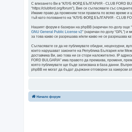
С влизането Ви в “КЛУБ ФОРД БЪЛГАРИЯ - CLUB FORD BULG
“https://clubford.org/forum”), Вие се съгласявате със сл
Имаме право да променим тези правила по всяко време и щ
тъй като ползването на “КЛУБ ФОРД БЪЛГАРИЯ - CLUB FORD
Нашият форум е базиран на phpBB (наричан по-долу още “те
GNU General Public License v2
” (наричан по-долу “GPL”) и 
за това какво се разрешава и/или какво не се разрешава 
Съгласявате се да не публикувате обидни, нецензурни, ву
които нарушават законите на Република България или Меж
доставчика Ви, ако това ни се стори наложително. IP адре
FORD BULGARIA” има правото да премахва, променя, премес
която публикувате ще бъде записвана в база данни. Въп
phpBB не могат да бъдат държани отговорни за хакерски а
Начало форум