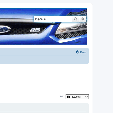
Търсене
Разширено търсе
Влез
Език: