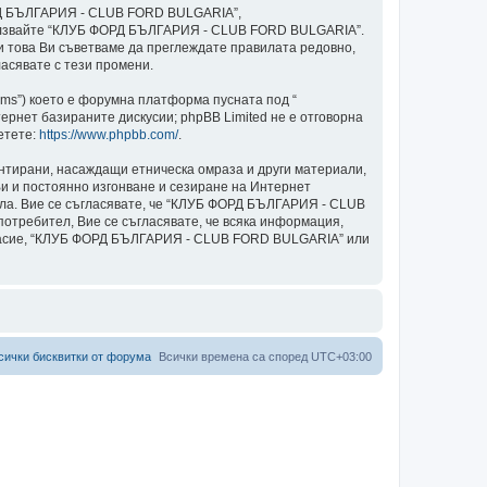
ОРД БЪЛГАРИЯ - CLUB FORD BULGARIA”,
и използвайте “КЛУБ ФОРД БЪЛГАРИЯ - CLUB FORD BULGARIA”.
ки това Ви съветваме да преглеждате правилата редовно,
асявате с тези промени.
ams”) което е форумна платформа пусната под “
ернет базираните дискусии; phpBB Limited не е отговорна
етете:
https://www.phpbb.com/
.
ентирани, насаждащи етническа омраза и други материали,
и и постоянно изгонване и сезиране на Интернет
авила. Вие се съгласявате, че “КЛУБ ФОРД БЪЛГАРИЯ - CLUB
потребител, Вие се съгласявате, че всяка информация,
ъгласие, “КЛУБ ФОРД БЪЛГАРИЯ - CLUB FORD BULGARIA” или
сички бисквитки от форума
Всички времена са според
UTC+03:00