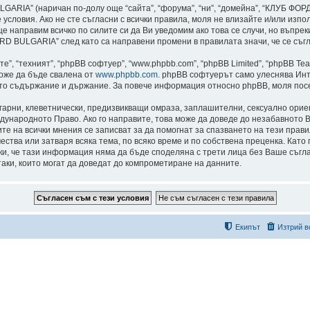
ARIA” (наричан по-долу още “сайта”, “форума”, “ни”, “домейна”, “КЛУБ Ф
едните условия. Ако не сте съгласни с всички правила, моля не влизайте и/ил
е направим всичко по силите си да Ви уведомим ако това се случи, но въпре
 BULGARIA” след като са направени промени в правилата значи, че се съгл
”, “техният”, “phpBB софтуер”, “www.phpbb.com”, “phpBB Limited”, “phpBB Te
може да бъде свалена от
www.phpbb.com
. phpBB софтуерът само улеснява Инт
като съдържание и държание. За повече информация относно phpBB, моля пос
лгарни, клеветнически, предизвикващи омраза, заплашителни, сексуално ори
дународното Право. Ако го направите, това може да доведе до незабавното В
сите на всички мнения се записват за да помогнат за спазването на тези пр
тва или затваря всяка тема, по всяко време и по собствена преценка. Като 
реки, че тази информация няма да бъде споделяна с трети лица без Ваше с
таки, които могат да доведат до компрометиране на данните.
Екипът
Изтрий в