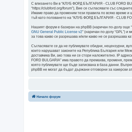
С влизането Ви в “КЛУБ ФОРД БЪЛГАРИЯ - CLUB FORD BULG
“https://clubford.org/forum”), Вие се съгласявате със сл
Имаме право да променим тези правила по всяко време и щ
тъй като ползването на “КЛУБ ФОРД БЪЛГАРИЯ - CLUB FORD
Нашият форум е базиран на phpBB (наричан по-долу още “те
GNU General Public License v2
” (наричан по-долу “GPL”) и 
за това какво се разрешава и/или какво не се разрешава 
Съгласявате се да не публикувате обидни, нецензурни, ву
които нарушават законите на Република България или Меж
доставчика Ви, ако това ни се стори наложително. IP адре
FORD BULGARIA” има правото да премахва, променя, премес
която публикувате ще бъде записвана в база данни. Въп
phpBB не могат да бъдат държани отговорни за хакерски а
Начало форум