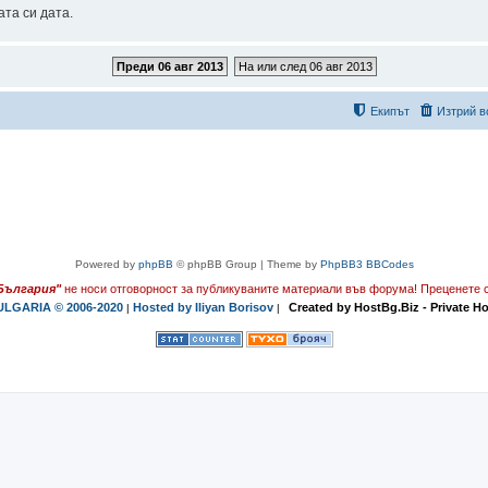
та си дата.
Преди 06 авг 2013
На или след 06 авг 2013
Екипът
Изтрий в
Powered by
phpBB
© phpBB Group | Theme by
PhpBB3 BBCodes
България"
не носи отговорност за публикуваните материали във форума!
Преценете с
LGARIA © 2006-2020
Hosted by Iliyan Borisov
Created by HostBg.Biz - Private H
|
|