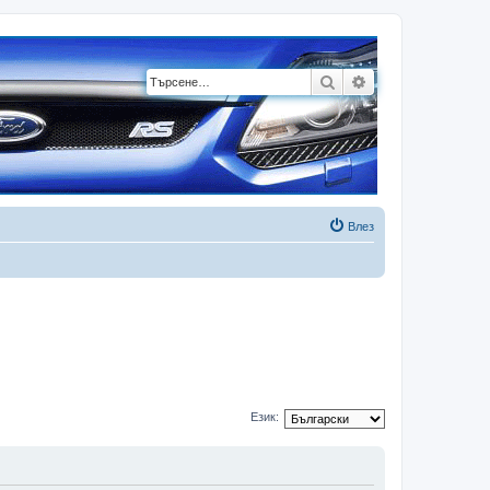
Търсене
Разширено търсе
Влез
Език: