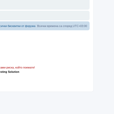
сички бисквитки от форума
Всички времена са според
UTC+03:00
ами риска, който поемате!
osting Solution