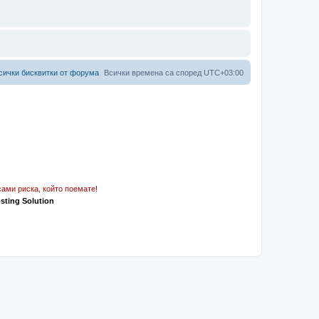
сички бисквитки от форума
Всички времена са според
UTC+03:00
ами риска, който поемате!
osting Solution