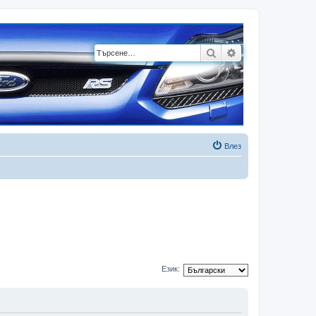
Търсене
Разширено търсе
Влез
Език: