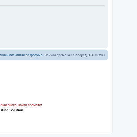
сички бисквитки от форума
Всички времена са според
UTC+03:00
ами риска, който поемате!
osting Solution