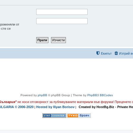
променяли от
 сте се
Екипът
Изтрий в
Powered by
phpBB
© phpBB Group | Theme by
PhpBB3 BBCodes
България"
не носи отговорност за публикуваните материали във форума!
Преценете с
LGARIA © 2006-2020
Hosted by Iliyan Borisov
Created by HostBg.Biz - Private H
|
|