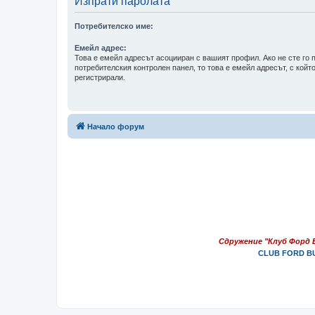
Изпрати паролата
Потребителско име:
Емейл адрес:
Това е емейл адресът асоцииран с вашият профил. Ако не сте го 
потребителския контролен панел, то това е емейл адресът, с който
регистрирали.
Начало форум
Сдружение "Клуб Форд 
CLUB FORD BU