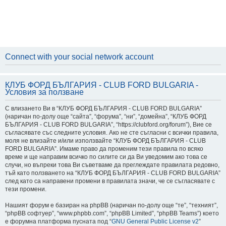
Connect with your social network account
КЛУБ ФОРД БЪЛГАРИЯ - CLUB FORD BULGARIA -
Условия за ползване
С влизането Ви в “КЛУБ ФОРД БЪЛГАРИЯ - CLUB FORD BULGARIA”
(наричан по-долу още “сайта”, “форума”, “ни”, “домейна”, “КЛУБ ФОРД
БЪЛГАРИЯ - CLUB FORD BULGARIA”, “https://clubford.org/forum”), Вие се
съгласявате със следните условия. Ако не сте съгласни с всички правила,
моля не влизайте и/или използвайте “КЛУБ ФОРД БЪЛГАРИЯ - CLUB
FORD BULGARIA”. Имаме право да променим тези правила по всяко
време и ще направим всичко по силите си да Ви уведомим ако това се
случи, но въпреки това Ви съветваме да преглеждате правилата редовно,
тъй като ползването на “КЛУБ ФОРД БЪЛГАРИЯ - CLUB FORD BULGARIA”
след като са направени промени в правилата значи, че се съгласявате с
тези промени.
Нашият форум е базиран на phpBB (наричан по-долу още “те”, “техният”,
“phpBB софтуер”, “www.phpbb.com”, “phpBB Limited”, “phpBB Teams”) което
е форумна платформа пусната под “
GNU General Public License v2
”