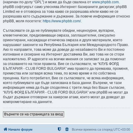
(наричан по-долу “GPL”) и може да бъде свалена от
www.phpbb.com
.
phpBB софтуерът само улеснява Интернет базираните дискусии; phpBB
Limited не е отговорна за това какво се разрешава и/или какво не се
разрешава като съдържание и държание. За повече информация относно
phpBB, моля посетете:
https://www.phpbb.com/
.
Съгласявате се да не публикувате обидни, нецензурни, вулгарни,
клеветнически, предизвикващи омраза, заплашителни, сексуално
ориентирани, насаждащи етническа омраза и други материали, които
нарушават законите на Република България или Международното Право.
Ако го направите, това може да доведе до незабавното Ви и постоянно
изгонване и сезиране на Интернет доставчика Ви, ако това ни се стори
наложително. IP адресите на всички мнения се записват за да помогнат
за спазването на тези правила. Вие се съгласявате, че “КЛУБ ФОРД
БЪЛГАРИЯ - CLUB FORD BULGARIA” има правото да премахва, променя,
премества или затваря всяка тема, по всяко време и по собствена
преценка. Като потребител, Вие се съгласявате, че всяка информация,
която публикувате ще бъде записвана в база данни. Въпреки, че тази
информация няма да бъде споделяна с трети лица без Ваше съгласие,
“КЛУБ ФОРД БЪЛГАРИЯ - CLUB FORD BULGARIA” или phpBB не могат да
бъдат държани отговорни за хакерски атаки, които могат да доведат до
компрометиране на данните.
Върнете се на страницата за вход
Начало форум
Всички времена са според
UTC+03:00