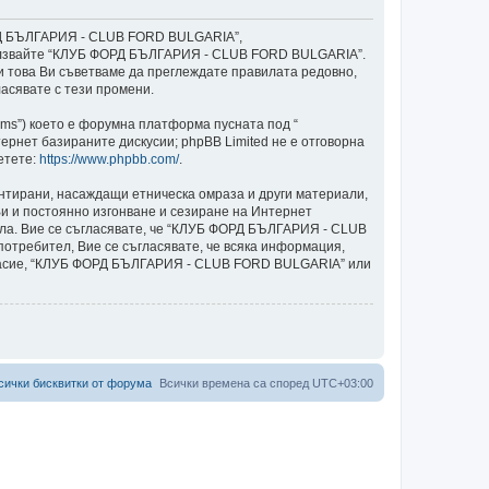
ОРД БЪЛГАРИЯ - CLUB FORD BULGARIA”,
и използвайте “КЛУБ ФОРД БЪЛГАРИЯ - CLUB FORD BULGARIA”.
ки това Ви съветваме да преглеждате правилата редовно,
асявате с тези промени.
ams”) което е форумна платформа пусната под “
ернет базираните дискусии; phpBB Limited не е отговорна
етете:
https://www.phpbb.com/
.
ентирани, насаждащи етническа омраза и други материали,
и и постоянно изгонване и сезиране на Интернет
авила. Вие се съгласявате, че “КЛУБ ФОРД БЪЛГАРИЯ - CLUB
потребител, Вие се съгласявате, че всяка информация,
ъгласие, “КЛУБ ФОРД БЪЛГАРИЯ - CLUB FORD BULGARIA” или
сички бисквитки от форума
Всички времена са според
UTC+03:00