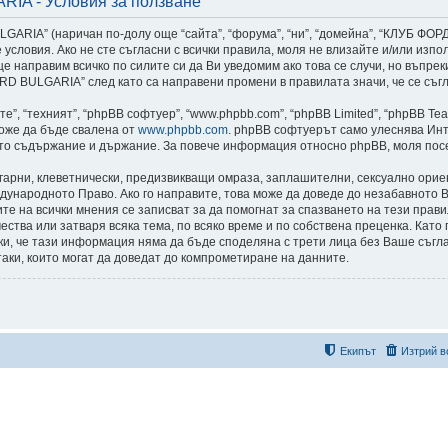
A - Условия за ползване
ARIA” (наричан по-долу още “сайта”, “форума”, “ни”, “домейна”, “КЛУБ Ф
едните условия. Ако не сте съгласни с всички правила, моля не влизайте и/ил
е направим всичко по силите си да Ви уведомим ако това се случи, но въпре
 BULGARIA” след като са направени промени в правилата значи, че се съгл
”, “техният”, “phpBB софтуер”, “www.phpbb.com”, “phpBB Limited”, “phpBB Te
може да бъде свалена от
www.phpbb.com
. phpBB софтуерът само улеснява Инт
като съдържание и държание. За повече информация относно phpBB, моля пос
лгарни, клеветнически, предизвикващи омраза, заплашителни, сексуално ори
дународното Право. Ако го направите, това може да доведе до незабавното В
сите на всички мнения се записват за да помогнат за спазването на тези пр
тва или затваря всяка тема, по всяко време и по собствена преценка. Като 
реки, че тази информация няма да бъде споделяна с трети лица без Ваше с
таки, които могат да доведат до компрометиране на данните.
Екипът
Изтрий в