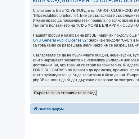
КЛУБ ФОРД БЪЛГАРИЯ - CLUB FORD BULGARI
С влизането Ви в “КЛУБ ФОРД БЪЛГАРИЯ - CLUB FORD BULG
“https://clubford.org/forum”), Вие се съгласявате със сл
Имаме право да променим тези правила по всяко време и щ
тъй като ползването на “КЛУБ ФОРД БЪЛГАРИЯ - CLUB FORD
Нашият форум е базиран на phpBB (наричан по-долу още “те
GNU General Public License v2
” (наричан по-долу “GPL”) и 
за това какво се разрешава и/или какво не се разрешава 
Съгласявате се да не публикувате обидни, нецензурни, ву
които нарушават законите на Република България или Меж
доставчика Ви, ако това ни се стори наложително. IP адре
FORD BULGARIA” има правото да премахва, променя, премес
която публикувате ще бъде записвана в база данни. Въп
phpBB не могат да бъдат държани отговорни за хакерски а
Върнете се на страницата за вход
Начало форум