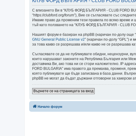
КЛУБ ФОРД БЪЛГАРИЯ - CLUB FORD BULGARI
С влизането Ви в “КЛУБ ФОРД БЪЛГАРИЯ - CLUB FORD BULG
“https://clubford.org/forum”), Вие се съгласявате със сл
Имаме право да променим тези правила по всяко време и щ
тъй като ползването на “КЛУБ ФОРД БЪЛГАРИЯ - CLUB FORD
Нашият форум е базиран на phpBB (наричан по-долу още “те
GNU General Public License v2
” (наричан по-долу “GPL”) и 
за това какво се разрешава и/или какво не се разрешава 
Съгласявате се да не публикувате обидни, нецензурни, ву
които нарушават законите на Република България или Меж
доставчика Ви, ако това ни се стори наложително. IP адре
FORD BULGARIA” има правото да премахва, променя, премес
която публикувате ще бъде записвана в база данни. Въп
phpBB не могат да бъдат държани отговорни за хакерски а
Върнете се на страницата за вход
Начало форум