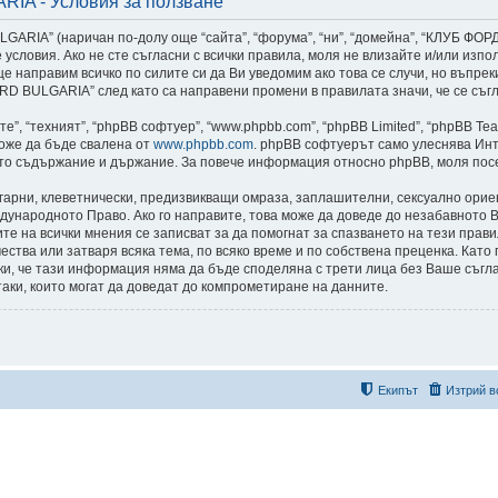
A - Условия за ползване
ARIA” (наричан по-долу още “сайта”, “форума”, “ни”, “домейна”, “КЛУБ Ф
едните условия. Ако не сте съгласни с всички правила, моля не влизайте и/ил
е направим всичко по силите си да Ви уведомим ако това се случи, но въпре
 BULGARIA” след като са направени промени в правилата значи, че се съгл
”, “техният”, “phpBB софтуер”, “www.phpbb.com”, “phpBB Limited”, “phpBB Te
може да бъде свалена от
www.phpbb.com
. phpBB софтуерът само улеснява Инт
като съдържание и държание. За повече информация относно phpBB, моля пос
лгарни, клеветнически, предизвикващи омраза, заплашителни, сексуално ори
дународното Право. Ако го направите, това може да доведе до незабавното В
сите на всички мнения се записват за да помогнат за спазването на тези пр
тва или затваря всяка тема, по всяко време и по собствена преценка. Като 
реки, че тази информация няма да бъде споделяна с трети лица без Ваше с
таки, които могат да доведат до компрометиране на данните.
Екипът
Изтрий в