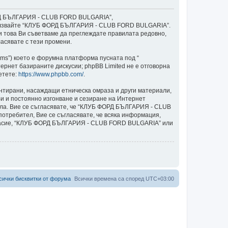
ОРД БЪЛГАРИЯ - CLUB FORD BULGARIA”,
и използвайте “КЛУБ ФОРД БЪЛГАРИЯ - CLUB FORD BULGARIA”.
ки това Ви съветваме да преглеждате правилата редовно,
асявате с тези промени.
ams”) което е форумна платформа пусната под “
ернет базираните дискусии; phpBB Limited не е отговорна
етете:
https://www.phpbb.com/
.
ентирани, насаждащи етническа омраза и други материали,
и и постоянно изгонване и сезиране на Интернет
авила. Вие се съгласявате, че “КЛУБ ФОРД БЪЛГАРИЯ - CLUB
потребител, Вие се съгласявате, че всяка информация,
ъгласие, “КЛУБ ФОРД БЪЛГАРИЯ - CLUB FORD BULGARIA” или
сички бисквитки от форума
Всички времена са според
UTC+03:00