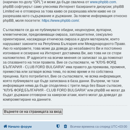
(наричан по-долу “GPL”) и може да бъде свалена от
www.phpbb.com
.
phpBB софтуерът само улеснява Интернет базираните дискусии; phpBB
Limited не е отговорна за това какво се разрешава и/или какво не се
разрешава като съдържание и държание. За повече информация относно
phpBB, моля посетете:
https://www.phpbb.com/
.
Съгласявате се да не публикувате обидни, нецензурни, вулгарни,
клеветнически, предизвикващи омраза, заплашителни, сексуално
ориентирани, насаждащи етническа омраза и други материали, които
нарушават законите на Република България или Международното Право.
Ако го направите, това може да доведе до незабавното Ви и постоянно
изгонване и сезиране на Интернет доставчика Ви, ако това ни се стори
наложително. IP адресите на всички мнения се записват за да помогнат
за спазването на тези правила. Вие се съгласявате, че “КЛУБ ФОРД
БЪЛГАРИЯ - CLUB FORD BULGARIA” има правото да премахва, променя,
премества или затваря всяка тема, по всяко време и по собствена
преценка. Като потребител, Вие се съгласявате, че всяка информация,
която публикувате ще бъде записвана в база данни. Въпреки, че тази
информация няма да бъде споделяна с трети лица без Ваше съгласие,
“КЛУБ ФОРД БЪЛГАРИЯ - CLUB FORD BULGARIA” или phpBB не могат да
бъдат държани отговорни за хакерски атаки, които могат да доведат до
компрометиране на данните.
Върнете се на страницата за вход
Начало форум
Всички времена са според
UTC+03:00