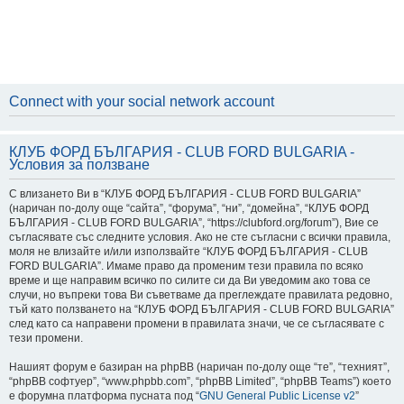
Connect with your social network account
КЛУБ ФОРД БЪЛГАРИЯ - CLUB FORD BULGARIA -
Условия за ползване
С влизането Ви в “КЛУБ ФОРД БЪЛГАРИЯ - CLUB FORD BULGARIA”
(наричан по-долу още “сайта”, “форума”, “ни”, “домейна”, “КЛУБ ФОРД
БЪЛГАРИЯ - CLUB FORD BULGARIA”, “https://clubford.org/forum”), Вие се
съгласявате със следните условия. Ако не сте съгласни с всички правила,
моля не влизайте и/или използвайте “КЛУБ ФОРД БЪЛГАРИЯ - CLUB
FORD BULGARIA”. Имаме право да променим тези правила по всяко
време и ще направим всичко по силите си да Ви уведомим ако това се
случи, но въпреки това Ви съветваме да преглеждате правилата редовно,
тъй като ползването на “КЛУБ ФОРД БЪЛГАРИЯ - CLUB FORD BULGARIA”
след като са направени промени в правилата значи, че се съгласявате с
тези промени.
Нашият форум е базиран на phpBB (наричан по-долу още “те”, “техният”,
“phpBB софтуер”, “www.phpbb.com”, “phpBB Limited”, “phpBB Teams”) което
е форумна платформа пусната под “
GNU General Public License v2
”