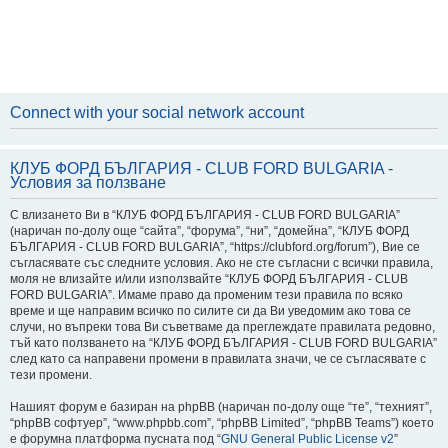
Connect with your social network account
КЛУБ ФОРД БЪЛГАРИЯ - CLUB FORD BULGARIA -
Условия за ползване
С влизането Ви в “КЛУБ ФОРД БЪЛГАРИЯ - CLUB FORD BULGARIA”
(наричан по-долу още “сайта”, “форума”, “ни”, “домейна”, “КЛУБ ФОРД
БЪЛГАРИЯ - CLUB FORD BULGARIA”, “https://clubford.org/forum”), Вие се
съгласявате със следните условия. Ако не сте съгласни с всички правила,
моля не влизайте и/или използвайте “КЛУБ ФОРД БЪЛГАРИЯ - CLUB
FORD BULGARIA”. Имаме право да променим тези правила по всяко
време и ще направим всичко по силите си да Ви уведомим ако това се
случи, но въпреки това Ви съветваме да преглеждате правилата редовно,
тъй като ползването на “КЛУБ ФОРД БЪЛГАРИЯ - CLUB FORD BULGARIA”
след като са направени промени в правилата значи, че се съгласявате с
тези промени.
Нашият форум е базиран на phpBB (наричан по-долу още “те”, “техният”,
“phpBB софтуер”, “www.phpbb.com”, “phpBB Limited”, “phpBB Teams”) което
е форумна платформа пусната под “
GNU General Public License v2
”