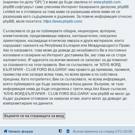
(наричан по-долу “GPL”) и може да бъде свалена от
www.phpbb.com
.
phpBB софтуерът само улеснява Интернет базираните дискусии; phpBB
Limited не е отговорна за това какво се разрешава и/или какво не се
разрешава като съдържание и държание. За повече информация относно
phpBB, моля посетете:
https://www.phpbb.com/
.
Съгласявате се да не публикувате обидни, нецензурни, вулгарни,
клеветнически, предизвикващи омраза, заплашителни, сексуално
ориентирани, насаждащи етническа омраза и други материали, които
нарушават законите на Република България или Международното Право.
Ако го направите, това може да доведе до незабавното Ви и постоянно
изгонване и сезиране на Интернет доставчика Ви, ако това ни се стори
наложително. IP адресите на всички мнения се записват за да помогнат
за спазването на тези правила. Вие се съгласявате, че “КЛУБ ФОРД
БЪЛГАРИЯ - CLUB FORD BULGARIA” има правото да премахва, променя,
премества или затваря всяка тема, по всяко време и по собствена
преценка. Като потребител, Вие се съгласявате, че всяка информация,
която публикувате ще бъде записвана в база данни. Въпреки, че тази
информация няма да бъде споделяна с трети лица без Ваше съгласие,
“КЛУБ ФОРД БЪЛГАРИЯ - CLUB FORD BULGARIA” или phpBB не могат да
бъдат държани отговорни за хакерски атаки, които могат да доведат до
компрометиране на данните.
Върнете се на страницата за вход
Начало форум
Всички времена са според
UTC+03:00