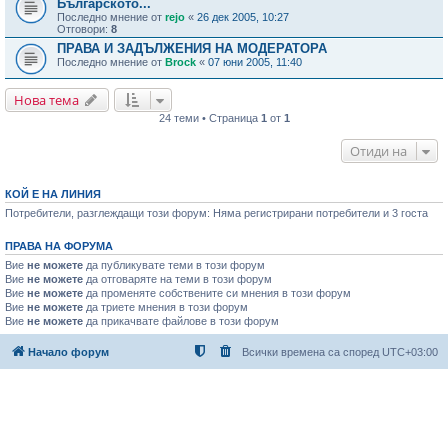
Българското...
Последно мнение от
rejo
«
26 дек 2005, 10:27
Отговори:
8
ПРАВА И ЗАДЪЛЖЕНИЯ НА МОДЕРАТОРА
Последно мнение от
Brock
«
07 юни 2005, 11:40
Нова тема
24 теми • Страница
1
от
1
Отиди на
КОЙ Е НА ЛИНИЯ
Потребители, разглеждащи този форум: Няма регистрирани потребители и 3 госта
ПРАВА НА ФОРУМА
Вие
не можете
да публикувате теми в този форум
Вие
не можете
да отговаряте на теми в този форум
Вие
не можете
да променяте собствените си мнения в този форум
Вие
не можете
да триете мнения в този форум
Вие
не можете
да прикачвате файлове в този форум
Начало форум
Всички времена са според
UTC+03:00