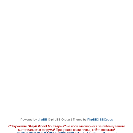
Powered by
phpBB
© phpBB Group | Theme by
PhpBB3 BBCodes
Сдружение "Клуб Форд България"
не носи отговорност за публикуваните
материали във форума!
Преценете сами риска, който поемате!