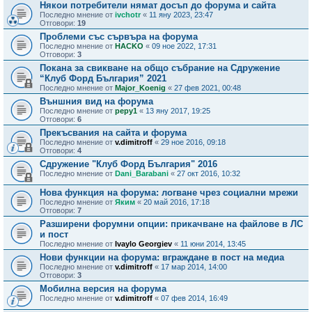
Някои потребители нямат досъп до форума и сайта
Последно мнение от
ivchotr
«
11 яну 2023, 23:47
Отговори:
19
Проблеми със сървъра на форума
Последно мнение от
HACKO
«
09 ное 2022, 17:31
Отговори:
3
Покана за свикване на общо събрание на Сдружение
“Клуб Форд България” 2021
Последно мнение от
Major_Koenig
«
27 фев 2021, 00:48
Външния вид на форума
Последно мнение от
pepy1
«
13 яну 2017, 19:25
Отговори:
6
Прекъсвания на сайта и форума
Последно мнение от
v.dimitroff
«
29 ное 2016, 09:18
Отговори:
4
Сдружение "Клуб Форд България" 2016
Последно мнение от
Dani_Barabani
«
27 окт 2016, 10:32
Нова функция на форума: логване чрез социални мрежи
Последно мнение от
Яким
«
20 май 2016, 17:18
Отговори:
7
Разширени форумни опции: прикачване на файлове в ЛС
и пост
Последно мнение от
Ivaylo Georgiev
«
11 юни 2014, 13:45
Нови функции на форума: вграждане в пост на медиа
Последно мнение от
v.dimitroff
«
17 мар 2014, 14:00
Отговори:
3
Мобилна версия на форума
Последно мнение от
v.dimitroff
«
07 фев 2014, 16:49