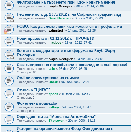
Филтриране на търсенето при "Виж новите мнения"
Последно мнение от
Ivaylo Georgiev
«
06 яну 2014, 22:06
Решение по т. д. 2339/2012 г. на Софийски градски съд
Последно мнение от
Dani_Barabani
«
08 юли 2013, 22:03
НОВО: Как да сложа линк към колата си в профила ми
Последно мнение от
v.dimitroff
«
14 мар 2013, 11:28
Нови правила от 01.11.2012 г. - ПРОЧЕТИ!
Последно мнение от
madboy
«
29 окт 2012, 17:42
Контакт с модераторите във форума на Клуб Форд
България
Последно мнение от
Ivaylo Georgiev
«
14 окт 2012, 23:18
Деактивиране на потребители с невалидни e-mail адреси!
Последно мнение от
la4o
«
16 фев 2009, 08:49
Отговори:
18
On-line оразмеряване на снимки
Последно мнение от
Brock
«
06 юли 2006, 12:24
Относно "ЦИТАТ"
Последно мнение от
apock
«
10 май 2006, 14:36
Отговори:
2
Фонетична подредба
Последно мнение от
valboy
«
26 фев 2006, 15:47
Отговори:
1
Още един път за "Модел на Автомобила"
Последно мнение от
The seven
«
20 яну 2006, 18:13
История на организираното Форд Фен движение в