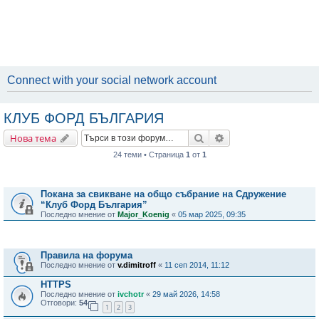
Connect with your social network account
КЛУБ ФОРД БЪЛГАРИЯ
Търсене
Разширено търсене
Нова тема
24 теми • Страница
1
от
1
Важни съобщения
Покана за свикване на общо събрание на Сдружение
“Клуб Форд България”
Последно мнение от
Major_Koenig
«
05 мар 2025, 09:35
Теми
Правила на форума
Последно мнение от
v.dimitroff
«
11 сеп 2014, 11:12
HTTPS
Последно мнение от
ivchotr
«
29 май 2026, 14:58
Отговори:
54
1
2
3