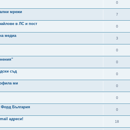
0
иални мрежи
7
айлове в ЛС и пост
0
на медиа
3
0
мнения"
0
адски съд
0
рофила ми
0
0
б Форд България
0
mail адреси!
18