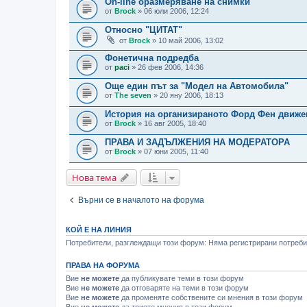
On-line оразмеряване на снимки
от
Brock
» 06 юли 2006, 12:24
Относно "ЦИТАТ"
от
Brock
» 10 май 2006, 13:02
Фонетична подредба
от
paci
» 26 фев 2006, 14:36
Още един път за "Модел на Автомобила"
от
The seven
» 20 яну 2006, 18:13
История на организираното Форд Фен движен
от
Brock
» 16 авг 2005, 18:40
ПРАВА И ЗАДЪЛЖЕНИЯ НА МОДЕРАТОРА
от
Brock
» 07 юни 2005, 11:40
Нова тема
Върни се в началото на форума
КОЙ Е НА ЛИНИЯ
Потребители, разглеждащи този форум: Няма регистрирани потребит
ПРАВА НА ФОРУМА
Вие
не можете
да публикувате теми в този форум
Вие
не можете
да отговаряте на теми в този форум
Вие
не можете
да променяте собствените си мнения в този форум