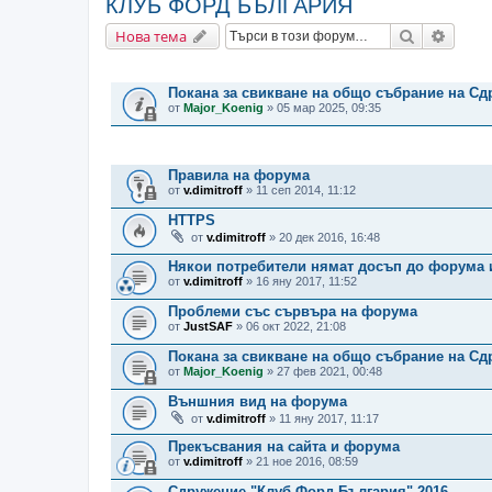
КЛУБ ФОРД БЪЛГАРИЯ
Търсене
Разши
Нова тема
ВАЖНИ СЪОБЩЕНИЯ
Покана за свикване на общо събрание на С
от
Major_Koenig
» 05 мар 2025, 09:35
ТЕМИ
Правила на форума
от
v.dimitroff
» 11 сеп 2014, 11:12
HTTPS
от
v.dimitroff
» 20 дек 2016, 16:48
Някои потребители нямат досъп до форума 
от
v.dimitroff
» 16 яну 2017, 11:52
Проблеми със сървъра на форума
от
JustSAF
» 06 окт 2022, 21:08
Покана за свикване на общо събрание на Сд
от
Major_Koenig
» 27 фев 2021, 00:48
Външния вид на форума
от
v.dimitroff
» 11 яну 2017, 11:17
Прекъсвания на сайта и форума
от
v.dimitroff
» 21 ное 2016, 08:59
Сдружение "Клуб Форд България" 2016