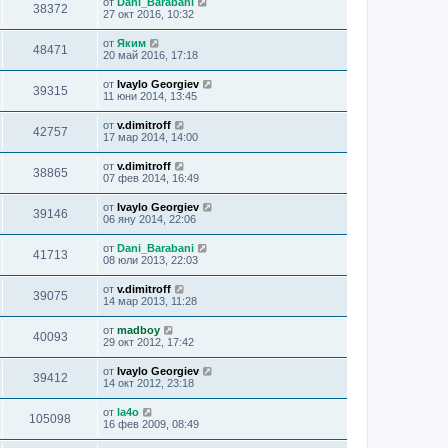
от
Dani_Barabani
38372
27 окт 2016, 10:32
от
Яким
48471
20 май 2016, 17:18
от
Ivaylo Georgiev
39315
11 юни 2014, 13:45
от
v.dimitroff
42757
17 мар 2014, 14:00
от
v.dimitroff
38865
07 фев 2014, 16:49
от
Ivaylo Georgiev
39146
06 яну 2014, 22:06
от
Dani_Barabani
41713
08 юли 2013, 22:03
от
v.dimitroff
39075
14 мар 2013, 11:28
от
madboy
40093
29 окт 2012, 17:42
от
Ivaylo Georgiev
39412
14 окт 2012, 23:18
от
la4o
105098
16 фев 2009, 08:49