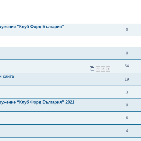
рено търсене
ОТГОВОРИ
дружение “Клуб Форд България”
0
ОТГОВОРИ
0
54
1
2
3
и сайта
19
3
ружение “Клуб Форд България” 2021
0
6
4