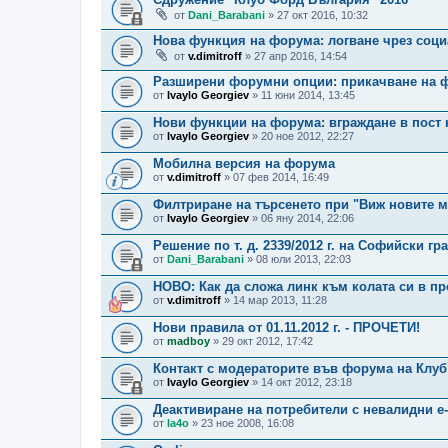
от
Dani_Barabani
» 27 окт 2016, 10:32
Нова функция на форума: логване чрез соц
от
v.dimitroff
» 27 апр 2016, 14:54
Разширени форумни опции: прикачване на ф
от
Ivaylo Georgiev
» 11 юни 2014, 13:45
Нови функции на форума: вграждане в пост 
от
Ivaylo Georgiev
» 20 ное 2012, 22:27
Мобилна версия на форума
от
v.dimitroff
» 07 фев 2014, 16:49
Филтриране на търсенето при "Виж новите 
от
Ivaylo Georgiev
» 06 яну 2014, 22:06
Решение по т. д. 2339/2012 г. на Софийски гр
от
Dani_Barabani
» 08 юли 2013, 22:03
НОВО: Как да сложа линк към колата си в п
от
v.dimitroff
» 14 мар 2013, 11:28
Нови правила от 01.11.2012 г. - ПРОЧЕТИ!
от
madboy
» 29 окт 2012, 17:42
Контакт с модераторите във форума на Клу
от
Ivaylo Georgiev
» 14 окт 2012, 23:18
Деактивиране на потребители с невалидни e-
от
la4o
» 23 ное 2008, 16:08