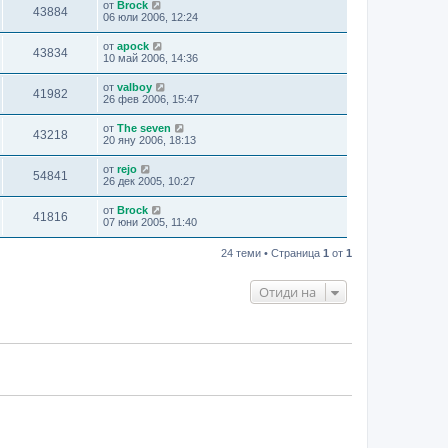
от
Brock
43884
06 юли 2006, 12:24
от
apock
43834
10 май 2006, 14:36
от
valboy
41982
26 фев 2006, 15:47
от
The seven
43218
20 яну 2006, 18:13
от
rejo
54841
26 дек 2005, 10:27
от
Brock
41816
07 юни 2005, 11:40
24 теми • Страница
1
от
1
Отиди на