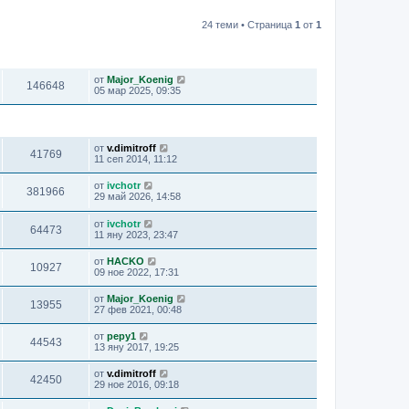
24 теми • Страница
1
от
1
ПРЕГЛЕЖДАНИЯ
ПОСЛЕДНО МНЕНИЕ
от
Major_Koenig
146648
05 мар 2025, 09:35
ПРЕГЛЕЖДАНИЯ
ПОСЛЕДНО МНЕНИЕ
от
v.dimitroff
41769
11 сеп 2014, 11:12
от
ivchotr
381966
29 май 2026, 14:58
от
ivchotr
64473
11 яну 2023, 23:47
от
HACKO
10927
09 ное 2022, 17:31
от
Major_Koenig
13955
27 фев 2021, 00:48
от
pepy1
44543
13 яну 2017, 19:25
от
v.dimitroff
42450
29 ное 2016, 09:18