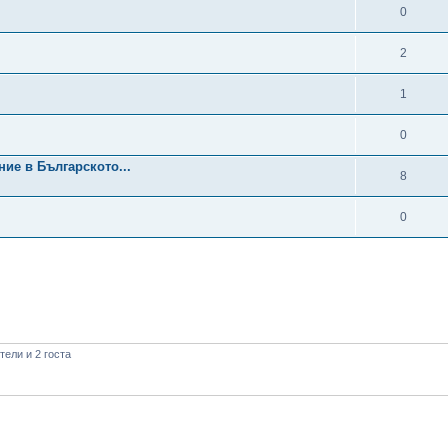
0
2
1
0
ие в Българското...
8
0
ели и 2 госта