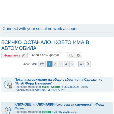
Connect with your social network account
ВСИЧКО ОСТАНАЛО, КОЕТО ИМА В
АВТОМОБИЛА
Търсене
Разширено търсене
Нова тема
Страница
1
от
40
1
2
3
4
5
40
Следваща
2000 теми
…
Важни съобщения
Покана за свикване на общо събрание на Сдружение
“Клуб Форд България”
Последно мнение от
Major_Koenig
«
05 мар 2025, 09:35
Публикувано в
КЛУБ ФОРД БЪЛГАРИЯ
Теми
КЛЮЧОВЕ и КЛЮЧАЛКИ (система за сигурност) - Форд
Фокус
Последно мнение от
petrpd
«
25 яну 2021, 21:07