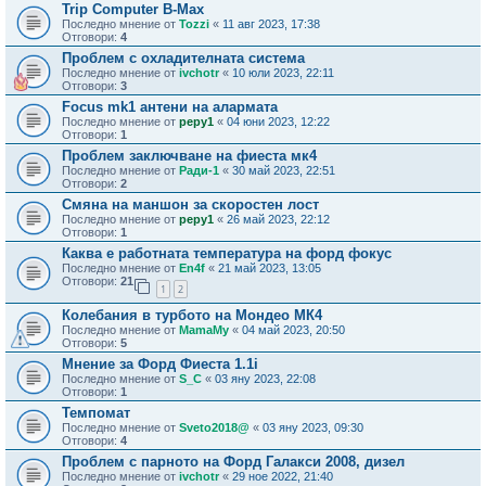
Trip Computer B-Max
Последно мнение от
Tozzi
«
11 авг 2023, 17:38
Отговори:
4
Проблем с охладителната система
Последно мнение от
ivchotr
«
10 юли 2023, 22:11
Отговори:
3
Focus mk1 антени на алармата
Последно мнение от
pepy1
«
04 юни 2023, 12:22
Отговори:
1
Проблем заключване на фиеста мк4
Последно мнение от
Ради-1
«
30 май 2023, 22:51
Отговори:
2
Смяна на маншон за скоростен лост
Последно мнение от
pepy1
«
26 май 2023, 22:12
Отговори:
1
Каква е работната температура на форд фокус
Последно мнение от
En4f
«
21 май 2023, 13:05
Отговори:
21
1
2
Колебания в турбото на Мондео МК4
Последно мнение от
MamaMy
«
04 май 2023, 20:50
Отговори:
5
Мнение за Форд Фиеста 1.1i
Последно мнение от
S_C
«
03 яну 2023, 22:08
Отговори:
1
Темпомат
Последно мнение от
Sveto2018@
«
03 яну 2023, 09:30
Отговори:
4
Проблем с парното на Форд Галакси 2008, дизел
Последно мнение от
ivchotr
«
29 ное 2022, 21:40