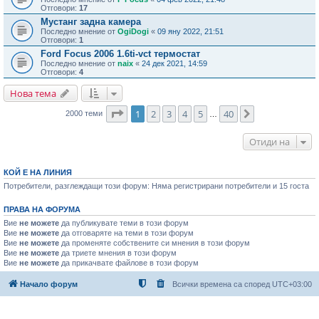
Отговори:
17
Мустанг задна камера
Последно мнение от
OgiDogi
«
09 яну 2022, 21:51
Отговори:
1
Ford Focus 2006 1.6ti-vct термостат
Последно мнение от
naix
«
24 дек 2021, 14:59
Отговори:
4
Нова тема
Страница
1
от
40
1
2
3
4
5
40
Следваща
2000 теми
…
Отиди на
КОЙ Е НА ЛИНИЯ
Потребители, разглеждащи този форум: Няма регистрирани потребители и 15 госта
ПРАВА НА ФОРУМА
Вие
не можете
да публикувате теми в този форум
Вие
не можете
да отговаряте на теми в този форум
Вие
не можете
да променяте собствените си мнения в този форум
Вие
не можете
да триете мнения в този форум
Вие
не можете
да прикачвате файлове в този форум
Начало форум
Всички времена са според
UTC+03:00