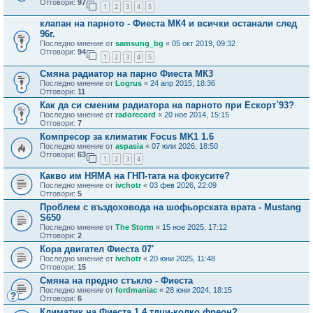
Отговори:
97
1
2
3
4
5
клапан на парното - Фиеста МК4 и всички останали след
96г.
Последно мнение от
samsung_bg
«
05 окт 2019, 09:32
Отговори:
94
1
2
3
4
5
Смяна радиатор на парно Фиеста МК3
Последно мнение от
Logrus
«
24 апр 2015, 18:36
Отговори:
11
Как да си сменим радиатора на парното при Ескорт`93?
Последно мнение от
radorecord
«
20 ное 2014, 15:15
Отговори:
7
Компресор за климатик Focus MK1 1.6
Последно мнение от
aspasia
«
07 юли 2026, 18:50
Отговори:
63
1
2
3
4
Какво им НЯМА на ГНП-тата на фокусите?
Последно мнение от
ivchotr
«
03 фев 2026, 22:09
Отговори:
5
Проблем с въздоховода на шофьорската врата - Mustang
S650
Последно мнение от
The Storm
«
15 ное 2025, 17:12
Отговори:
2
Кора двигател Фиеста 07'
Последно мнение от
ivchotr
«
20 юни 2025, 11:48
Отговори:
15
Смяна на предно стъкло - Фиеста
Последно мнение от
fordmaniac
«
28 юни 2024, 18:15
Отговори:
6
Климатик на Фиеста 1,4 тдци-колко фреон?