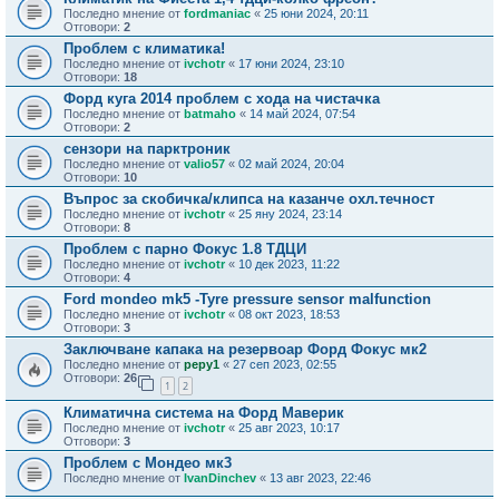
Последно мнение от
fordmaniac
«
25 юни 2024, 20:11
Отговори:
2
Проблем с климатика!
Последно мнение от
ivchotr
«
17 юни 2024, 23:10
Отговори:
18
Форд куга 2014 проблем с хода на чистачка
Последно мнение от
batmaho
«
14 май 2024, 07:54
Отговори:
2
сензори на парктроник
Последно мнение от
valio57
«
02 май 2024, 20:04
Отговори:
10
Въпрос за скобичка/клипса на казанче охл.течност
Последно мнение от
ivchotr
«
25 яну 2024, 23:14
Отговори:
8
Проблем с парно Фокус 1.8 ТДЦИ
Последно мнение от
ivchotr
«
10 дек 2023, 11:22
Отговори:
4
Ford mondeo mk5 -Tyre pressure sensor malfunction
Последно мнение от
ivchotr
«
08 окт 2023, 18:53
Отговори:
3
Заключване капака на резервоар Форд Фокус мк2
Последно мнение от
pepy1
«
27 сеп 2023, 02:55
Отговори:
26
1
2
Климатична система на Форд Маверик
Последно мнение от
ivchotr
«
25 авг 2023, 10:17
Отговори:
3
Проблем с Мондео мк3
Последно мнение от
IvanDinchev
«
13 авг 2023, 22:46