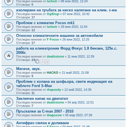
Последно мнение от
ivchotr
«
08 юли 2022, 12:24
Отговори:
5
изолиране на тръбата за ниско налягане на клим. с-ма
Последно мнение от
OgiDogi
«
07 юли 2022, 10:42
Отговори:
17
Проблем с климатик Focus mk1
Последно мнение от
ivchotr
«
29 юни 2022, 11:54
Отговори:
12
Относно климатичните машини за автомобили
Последно мнение от
F Focus
«
26 юни 2022, 12:25
Отговори:
17
работа на климатроник Форд Фокус 1.8 бензин, 125к.с.
2006г.
Последно мнение от
deathstorm
«
11 юни 2022, 12:39
Отговори:
24
1
2
Мигачи, звук.
Последно мнение от
HACKO
«
21 май 2022, 21:58
Отговори:
9
Проблем с колана на шофьора, свети индикация на
таблото Ford S-Max
Последно мнение от
rhapsody
«
12 май 2022, 14:39
Отговори:
11
Заключен капак на двигател
Последно мнение от
deathstorm
«
04 апр 2022, 12:51
Отговори:
7
Пръскалки за C-max 2007 - 2010
Последно мнение от
dragozow
«
05 мар 2022, 07:39
Антифриз смяна и доливане
Последно мнение от
F Focus
«
04 фев 2022, 21:48