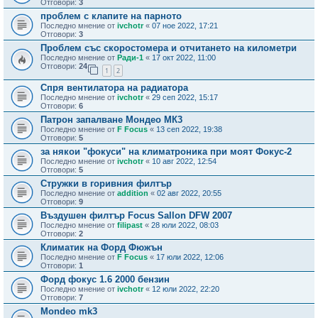
Отговори:
3
проблем с клапите на парното
Последно мнение от
ivchotr
«
07 ное 2022, 17:21
Отговори:
3
Проблем със скоростомера и отчитането на километри
Последно мнение от
Ради-1
«
17 окт 2022, 11:00
Отговори:
24
1
2
Спря вентилатора на радиатора
Последно мнение от
ivchotr
«
29 сеп 2022, 15:17
Отговори:
6
Патрон запалване Мондео МК3
Последно мнение от
F Focus
«
13 сеп 2022, 19:38
Отговори:
5
за някои "фокуси" на климатроника при моят Фокус-2
Последно мнение от
ivchotr
«
10 авг 2022, 12:54
Отговори:
5
Стружки в горивния филтър
Последно мнение от
addition
«
02 авг 2022, 20:55
Отговори:
9
Въздушен филтър Focus Sallon DFW 2007
Последно мнение от
filipast
«
28 юли 2022, 08:03
Отговори:
2
Климатик на Форд Фюжън
Последно мнение от
F Focus
«
17 юли 2022, 12:06
Отговори:
1
Форд фокус 1.6 2000 бензин
Последно мнение от
ivchotr
«
12 юли 2022, 22:20
Отговори:
7
Mondeo mk3