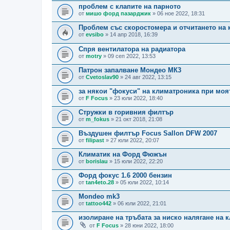
проблем с клапите на парното
от
мишо форд пазарджик
» 06 ное 2022, 18:31
Проблем със скоростомера и отчитането на
от
evsibo
» 14 апр 2018, 16:39
Спря вентилатора на радиатора
от
motry
» 09 сеп 2022, 13:53
Патрон запалване Мондео МК3
от
Cvetoslav90
» 24 авг 2022, 13:15
за някои "фокуси" на климатроника при моя
от
F Focus
» 23 юли 2022, 18:40
Стружки в горивния филтър
от
m_fokus
» 21 окт 2018, 21:08
Въздушен филтър Focus Sallon DFW 2007
от
filipast
» 27 юли 2022, 20:07
Климатик на Форд Фюжън
от
borislau
» 15 юли 2022, 22:20
Форд фокус 1.6 2000 бензин
от
tan4eto.28
» 05 юли 2022, 10:14
Mondeo mk3
от
tattoo442
» 06 юли 2022, 21:01
изолиране на тръбата за ниско налягане на к
от
F Focus
» 28 юни 2022, 18:00