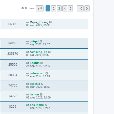
Страница
1
от
40
1
2
3
4
5
40
Следваща
2000 теми
…
ПРЕГЛЕЖДАНИЯ
ПОСЛЕДНО МНЕНИЕ
от
Major_Koenig
147131
05 мар 2025, 09:35
ПРЕГЛЕЖДАНИЯ
ПОСЛЕДНО МНЕНИЕ
от
petrpd
148601
25 яну 2021, 21:07
от
samsung_bg
235170
05 окт 2019, 09:32
от
Logrus
25505
24 апр 2015, 18:36
от
radorecord
30394
20 ное 2014, 15:15
от
aspasia
74756
07 юли 2026, 18:50
от
ivchotr
14773
03 фев 2026, 22:09
от
The Storm
8269
15 ное 2025, 17:12