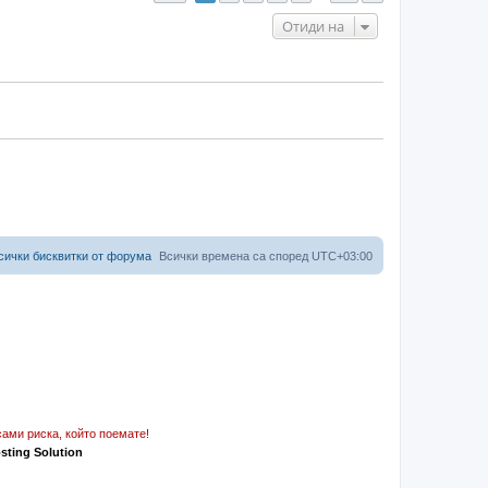
Отиди на
сички бисквитки от форума
Всички времена са според
UTC+03:00
ами риска, който поемате!
osting Solution