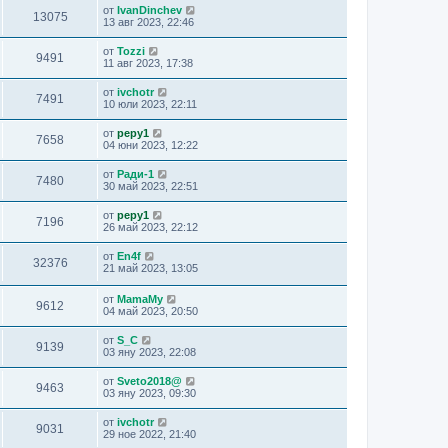
от
IvanDinchev
13075
13 авг 2023, 22:46
от
Tozzi
9491
11 авг 2023, 17:38
от
ivchotr
7491
10 юли 2023, 22:11
от
pepy1
7658
04 юни 2023, 12:22
от
Ради-1
7480
30 май 2023, 22:51
от
pepy1
7196
26 май 2023, 22:12
от
En4f
32376
21 май 2023, 13:05
от
MamaMy
9612
04 май 2023, 20:50
от
S_C
9139
03 яну 2023, 22:08
от
Sveto2018@
9463
03 яну 2023, 09:30
от
ivchotr
9031
29 ное 2022, 21:40