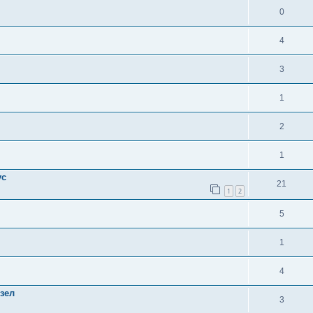
0
4
3
1
2
1
ус
21
1
2
5
1
4
зел
3