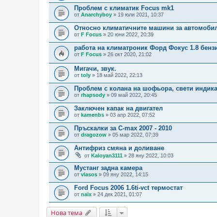
Проблем с климатик Focus mk1
от
Anarchyboy
» 19 юли 2021, 10:37
Относно климатичните машини за автомоби
от
F Focus
» 20 юни 2022, 20:39
работа на климатроник Форд Фокус 1.8 бензин
от
F Focus
» 26 окт 2020, 21:02
Мигачи, звук.
от
toly
» 18 май 2022, 22:13
Проблем с колана на шофьора, свети индика
от
rhapsody
» 09 май 2022, 20:45
Заключен капак на двигател
от
kamenbs
» 03 апр 2022, 07:52
Пръскалки за C-max 2007 - 2010
от
dragozow
» 05 мар 2022, 07:39
Антифриз смяна и доливане
от
Kaloyan3111
» 28 яну 2022, 10:03
Мустанг задна камера
от
vlasos
» 09 яну 2022, 14:15
Ford Focus 2006 1.6ti-vct термостат
от
naix
» 24 дек 2021, 01:07
Нова тема