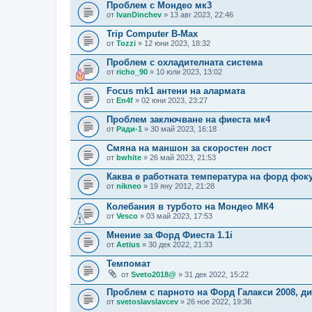
Проблем с Мондео мк3
от
IvanDinchev
» 13 авг 2023, 22:46
Trip Computer B-Max
от
Tozzi
» 12 юни 2023, 18:32
Проблем с охладителната система
от
richo_90
» 10 юли 2023, 13:02
Focus mk1 антени на алармата
от
En4f
» 02 юни 2023, 23:27
Проблем заключване на фиеста мк4
от
Ради-1
» 30 май 2023, 16:18
Смяна на маншон за скоростен лост
от
bwhite
» 26 май 2023, 21:53
Каква е работната температура на форд фок
от
nikneo
» 19 яну 2012, 21:28
Колебания в турбото на Мондео МК4
от
Vesco
» 03 май 2023, 17:53
Мнение за Форд Фиеста 1.1i
от
Aetius
» 30 дек 2022, 21:33
Темпомат
от
Sveto2018@
» 31 дек 2022, 15:22
Проблем с парното на Форд Галакси 2008, ди
от
svetoslavslavcev
» 26 ное 2022, 19:36