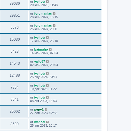
от
ivchotr
39636
20 юни 2025, 11:48
от
fordmaniac
29851
28 юни 2024, 18:15
от
fordmaniac
5676
25 юни 2024, 20:11
от
ivchotr
15030
17 юни 2024, 23:10
от
batmaho
5423
14 май 2024, 07:54
от
valio57
14543
02 май 2024, 20:04
от
ivchotr
12488
25 яну 2024, 23:14
от
ivchotr
7854
10 дек 2023, 11:22
от
ivchotr
8541
08 окт 2023, 18:53
от
pepy1
25662
27 сеп 2023, 02:55
от
ivchotr
8590
25 авг 2023, 10:17