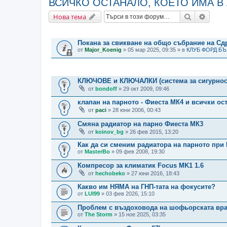
ВСИЧКО ОСТАНАЛО, КОЕТО ИМА В
Търсене
Разши
Нова тема
ВАЖНИ СЪОБЩЕНИЯ
Покана за свикване на общо събрание на С
от
Major_Koenig
» 05 мар 2025, 09:35 » в
КЛУБ ФОРД Б
ТЕМИ
КЛЮЧОВЕ и КЛЮЧАЛКИ (система за сигурност
от
bondoff
» 29 окт 2009, 09:46
клапан на парното - Фиеста МК4 и всички ост
от
paci
» 28 юни 2006, 00:43
Смяна радиатор на парно Фиеста МК3
от
koinov_bg
» 26 фев 2015, 13:20
Как да си сменим радиатора на парното при 
от
MasterBo
» 09 фев 2008, 19:30
Компресор за климатик Focus MK1 1.6
от
hechobeko
» 27 юни 2016, 18:43
Какво им НЯМА на ГНП-тата на фокусите?
от
LUI99
» 03 фев 2026, 15:10
Проблем с въздоховода на шофьорската врат
от
The Storm
» 15 ное 2025, 03:35