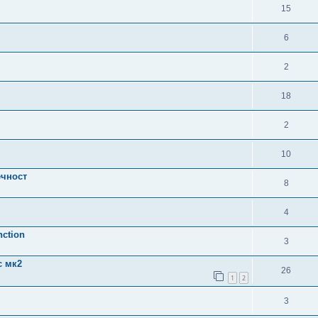
15
6
2
18
2
10
ечност
8
4
nction
3
с мк2
26
1
2
3