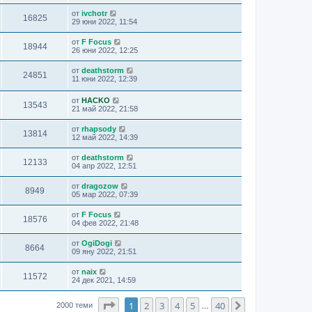
от
ivchotr
16825
29 юни 2022, 11:54
от
F Focus
18944
26 юни 2022, 12:25
от
deathstorm
24851
11 юни 2022, 12:39
от
HACKO
13543
21 май 2022, 21:58
от
rhapsody
13814
12 май 2022, 14:39
от
deathstorm
12133
04 апр 2022, 12:51
от
dragozow
8949
05 мар 2022, 07:39
от
F Focus
18576
04 фев 2022, 21:48
от
OgiDogi
8664
09 яну 2022, 21:51
от
naix
11572
24 дек 2021, 14:59
Страница
1
от
40
1
2
3
4
5
40
Следваща
2000 теми
…