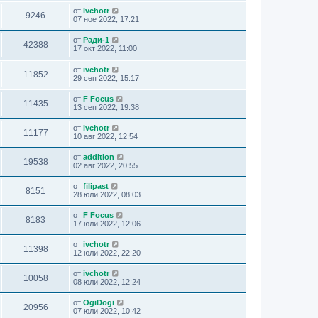
от
ivchotr
9246
07 ное 2022, 17:21
от
Ради-1
42388
17 окт 2022, 11:00
от
ivchotr
11852
29 сеп 2022, 15:17
от
F Focus
11435
13 сеп 2022, 19:38
от
ivchotr
11177
10 авг 2022, 12:54
от
addition
19538
02 авг 2022, 20:55
от
filipast
8151
28 юли 2022, 08:03
от
F Focus
8183
17 юли 2022, 12:06
от
ivchotr
11398
12 юли 2022, 22:20
от
ivchotr
10058
08 юли 2022, 12:24
от
OgiDogi
20956
07 юли 2022, 10:42