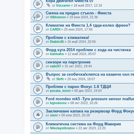
Кора двигател Фиеста 07'
от
frizzante
» 18 май 2017, 12:18
Смяна на предно стъкло - Фиеста
от
Vikhrenov
» 19 юни 2024, 21:36
Климатик на Фиеста 1,4 тдци-колко фреон?
от
CARDI
» 25 юни 2024, 17:58
Проблем с климатика!
от
Diablo36
» 16 май 2024, 20:56
Форд куга 2014 проблем с хода на чистачка
от
batmaho
» 12 май 2024, 09:07
сензори на парктроник
от
valio57
» 31 окт 2021, 19:44
Въпрос за скобичка/клипса на казанче охл.т
от
Shift
» 20 яну 2024, 18:07
Проблем с парно Фокус 1.8 ТДЦИ
от
pecata_mont
» 08 дек 2023, 19:03
Ford mondeo mk5 -Tyre pressure sensor malfu
от
bgtodorov
» 08 окт 2023, 10:26
Заключване капака на резервоар Форд Фоку
от
steni
» 09 юли 2023, 20:28
Климатична система на Форд Маверик
от
Nikolaystbratov
» 22 авг 2023, 12:20