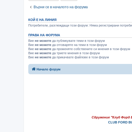
Върни се в началото на форума
КОЙ Е НА ЛИНИЯ
Потребители, разглеждащи този форум: Няма регистрирани потребит
ПРАВА НА ФОРУМА
Вие
не можете
да публикувате теми в този форум
Вие
не можете
да отговаряте на теми в този форум
Вие
не можете
да променяте собствените си мнения в този форум
Вие
не можете
да триете мнения в този форум
Вие
не можете
да прикачвате файлове в този форум
Начало форум
Сдружение "Клуб Форд 
CLUB FORD BU