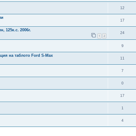
12
ли
17
, 125к.с. 2006г.
24
1
2
9
ция на таблото Ford S-Max
11
7
0
17
1
4