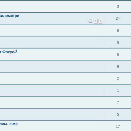
3
 километри
24
1
2
6
5
т Фокус-2
5
9
2
1
7
5
лим. с-ма
17