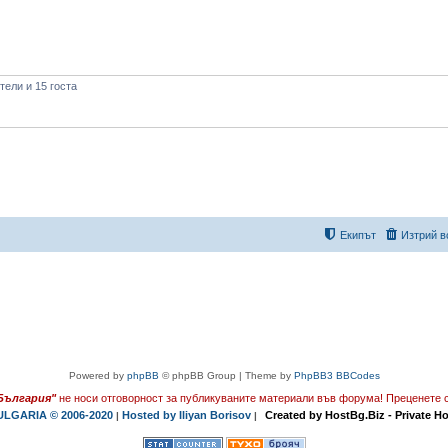
ели и 15 госта
Екипът
Изтрий в
Powered by
phpBB
© phpBB Group | Theme by
PhpBB3 BBCodes
България"
не носи отговорност за публикуваните материали във форума!
Преценете с
LGARIA © 2006-2020
Hosted by Iliyan Borisov
Created by HostBg.Biz - Private H
|
|