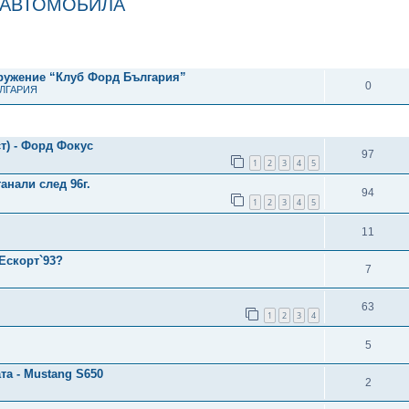
 АВТОМОБИЛА
рено търсене
ОТГОВОРИ
дружение “Клуб Форд България”
0
ЪЛГАРИЯ
ОТГОВОРИ
) - Форд Фокус
97
1
2
3
4
5
анали след 96г.
94
1
2
3
4
5
11
Ескорт`93?
7
63
1
2
3
4
5
а - Mustang S650
2