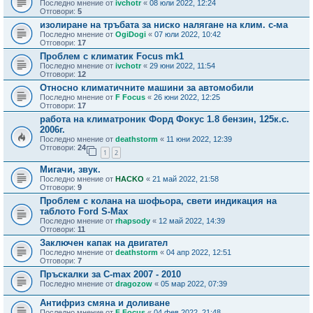
Последно мнение от
ivchotr
«
08 юли 2022, 12:24
Отговори:
5
изолиране на тръбата за ниско налягане на клим. с-ма
Последно мнение от
OgiDogi
«
07 юли 2022, 10:42
Отговори:
17
Проблем с климатик Focus mk1
Последно мнение от
ivchotr
«
29 юни 2022, 11:54
Отговори:
12
Относно климатичните машини за автомобили
Последно мнение от
F Focus
«
26 юни 2022, 12:25
Отговори:
17
работа на климатроник Форд Фокус 1.8 бензин, 125к.с.
2006г.
Последно мнение от
deathstorm
«
11 юни 2022, 12:39
Отговори:
24
1
2
Мигачи, звук.
Последно мнение от
HACKO
«
21 май 2022, 21:58
Отговори:
9
Проблем с колана на шофьора, свети индикация на
таблото Ford S-Max
Последно мнение от
rhapsody
«
12 май 2022, 14:39
Отговори:
11
Заключен капак на двигател
Последно мнение от
deathstorm
«
04 апр 2022, 12:51
Отговори:
7
Пръскалки за C-max 2007 - 2010
Последно мнение от
dragozow
«
05 мар 2022, 07:39
Антифриз смяна и доливане
Последно мнение от
F Focus
«
04 фев 2022, 21:48