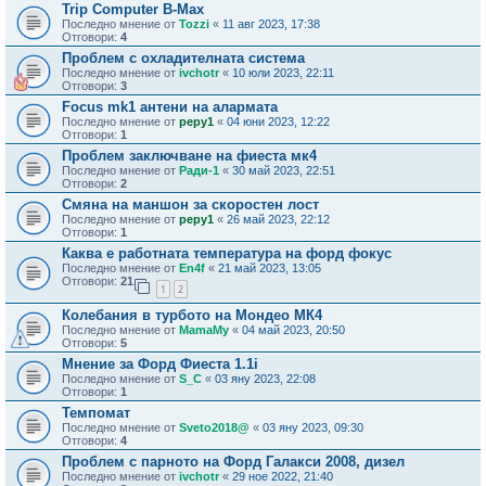
Trip Computer B-Max
Последно мнение от
Tozzi
«
11 авг 2023, 17:38
Отговори:
4
Проблем с охладителната система
Последно мнение от
ivchotr
«
10 юли 2023, 22:11
Отговори:
3
Focus mk1 антени на алармата
Последно мнение от
pepy1
«
04 юни 2023, 12:22
Отговори:
1
Проблем заключване на фиеста мк4
Последно мнение от
Ради-1
«
30 май 2023, 22:51
Отговори:
2
Смяна на маншон за скоростен лост
Последно мнение от
pepy1
«
26 май 2023, 22:12
Отговори:
1
Каква е работната температура на форд фокус
Последно мнение от
En4f
«
21 май 2023, 13:05
Отговори:
21
1
2
Колебания в турбото на Мондео МК4
Последно мнение от
MamaMy
«
04 май 2023, 20:50
Отговори:
5
Мнение за Форд Фиеста 1.1i
Последно мнение от
S_C
«
03 яну 2023, 22:08
Отговори:
1
Темпомат
Последно мнение от
Sveto2018@
«
03 яну 2023, 09:30
Отговори:
4
Проблем с парното на Форд Галакси 2008, дизел
Последно мнение от
ivchotr
«
29 ное 2022, 21:40