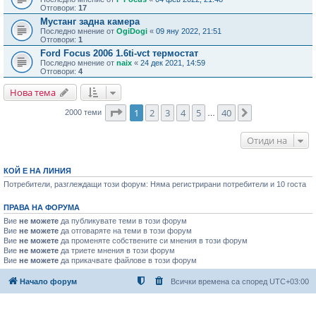
Отговори:
17
Мустанг задна камера
Последно мнение от
OgiDogi
«
09 яну 2022, 21:51
Отговори:
1
Ford Focus 2006 1.6ti-vct термостат
Последно мнение от
naix
«
24 дек 2021, 14:59
Отговори:
4
Нова тема
Страница
1
от
40
1
2
3
4
5
40
Следваща
2000 теми
…
Отиди на
КОЙ Е НА ЛИНИЯ
Потребители, разглеждащи този форум: Няма регистрирани потребители и 10 госта
ПРАВА НА ФОРУМА
Вие
не можете
да публикувате теми в този форум
Вие
не можете
да отговаряте на теми в този форум
Вие
не можете
да променяте собствените си мнения в този форум
Вие
не можете
да триете мнения в този форум
Вие
не можете
да прикачвате файлове в този форум
Начало форум
Всички времена са според
UTC+03:00