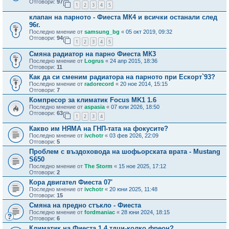
Отговори:
97
1
2
3
4
5
клапан на парното - Фиеста МК4 и всички останали след
96г.
Последно мнение от
samsung_bg
«
05 окт 2019, 09:32
Отговори:
94
1
2
3
4
5
Смяна радиатор на парно Фиеста МК3
Последно мнение от
Logrus
«
24 апр 2015, 18:36
Отговори:
11
Как да си сменим радиатора на парното при Ескорт`93?
Последно мнение от
radorecord
«
20 ное 2014, 15:15
Отговори:
7
Компресор за климатик Focus MK1 1.6
Последно мнение от
aspasia
«
07 юли 2026, 18:50
Отговори:
63
1
2
3
4
Какво им НЯМА на ГНП-тата на фокусите?
Последно мнение от
ivchotr
«
03 фев 2026, 22:09
Отговори:
5
Проблем с въздоховода на шофьорската врата - Mustang
S650
Последно мнение от
The Storm
«
15 ное 2025, 17:12
Отговори:
2
Кора двигател Фиеста 07'
Последно мнение от
ivchotr
«
20 юни 2025, 11:48
Отговори:
15
Смяна на предно стъкло - Фиеста
Последно мнение от
fordmaniac
«
28 юни 2024, 18:15
Отговори:
6
Климатик на Фиеста 1,4 тдци-колко фреон?