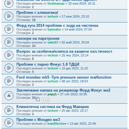
Последно мнение от
fordmaniac
«
25 юни 2024, 20:11
Отговори:
2
Проблем с климатика!
Последно мнение от
ivchotr
«
17 юни 2024, 23:10
Отговори:
18
Форд куга 2014 проблем с хода на чистачка
Последно мнение от
batmaho
«
14 май 2024, 07:54
Отговори:
2
сензори на парктроник
Последно мнение от
valio57
«
02 май 2024, 20:04
Отговори:
10
Въпрос за скобичка/клипса на казанче охл.течност
Последно мнение от
ivchotr
«
25 яну 2024, 23:14
Отговори:
8
Проблем с парно Фокус 1.8 ТДЦИ
Последно мнение от
ivchotr
«
10 дек 2023, 11:22
Отговори:
4
Ford mondeo mk5 -Tyre pressure sensor malfunction
Последно мнение от
ivchotr
«
08 окт 2023, 18:53
Отговори:
3
Заключване капака на резервоар Форд Фокус мк2
Последно мнение от
pepy1
«
27 сеп 2023, 02:55
Отговори:
26
1
2
Климатична система на Форд Маверик
Последно мнение от
ivchotr
«
25 авг 2023, 10:17
Отговори:
3
Проблем с Мондео мк3
Последно мнение от
IvanDinchev
«
13 авг 2023, 22:46