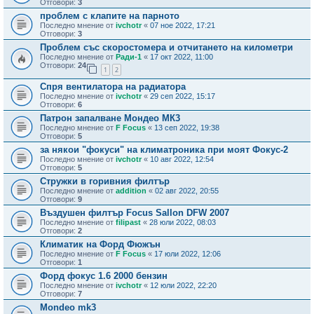
Отговори:
3
проблем с клапите на парното
Последно мнение от
ivchotr
«
07 ное 2022, 17:21
Отговори:
3
Проблем със скоростомера и отчитането на километри
Последно мнение от
Ради-1
«
17 окт 2022, 11:00
Отговори:
24
1
2
Спря вентилатора на радиатора
Последно мнение от
ivchotr
«
29 сеп 2022, 15:17
Отговори:
6
Патрон запалване Мондео МК3
Последно мнение от
F Focus
«
13 сеп 2022, 19:38
Отговори:
5
за някои "фокуси" на климатроника при моят Фокус-2
Последно мнение от
ivchotr
«
10 авг 2022, 12:54
Отговори:
5
Стружки в горивния филтър
Последно мнение от
addition
«
02 авг 2022, 20:55
Отговори:
9
Въздушен филтър Focus Sallon DFW 2007
Последно мнение от
filipast
«
28 юли 2022, 08:03
Отговори:
2
Климатик на Форд Фюжън
Последно мнение от
F Focus
«
17 юли 2022, 12:06
Отговори:
1
Форд фокус 1.6 2000 бензин
Последно мнение от
ivchotr
«
12 юли 2022, 22:20
Отговори:
7
Mondeo mk3