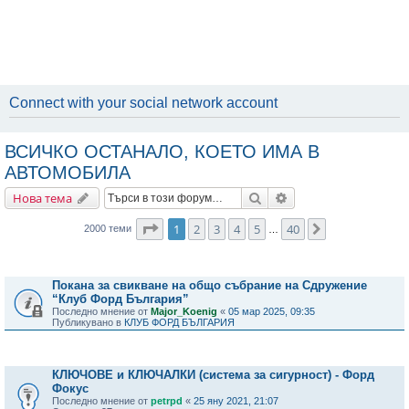
Connect with your social network account
ВСИЧКО ОСТАНАЛО, КОЕТО ИМА В
АВТОМОБИЛА
Търсене
Разширено търсене
Нова тема
Страница
1
от
40
1
2
3
4
5
40
Следваща
2000 теми
…
Важни съобщения
Покана за свикване на общо събрание на Сдружение
“Клуб Форд България”
Последно мнение от
Major_Koenig
«
05 мар 2025, 09:35
Публикувано в
КЛУБ ФОРД БЪЛГАРИЯ
Теми
КЛЮЧОВЕ и КЛЮЧАЛКИ (система за сигурност) - Форд
Фокус
Последно мнение от
petrpd
«
25 яну 2021, 21:07