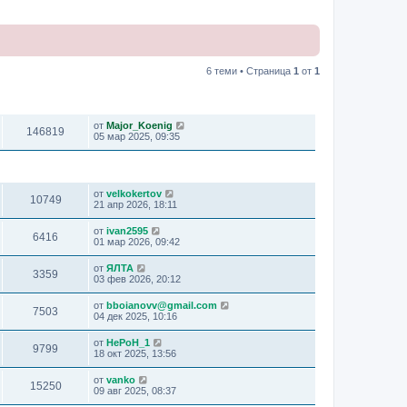
6 теми • Страница
1
от
1
ПРЕГЛЕЖДАНИЯ
ПОСЛЕДНО МНЕНИЕ
от
Major_Koenig
146819
05 мар 2025, 09:35
ПРЕГЛЕЖДАНИЯ
ПОСЛЕДНО МНЕНИЕ
от
velkokertov
10749
21 апр 2026, 18:11
от
ivan2595
6416
01 мар 2026, 09:42
от
ЯЛТА
3359
03 фев 2026, 20:12
от
bboianovv@gmail.com
7503
04 дек 2025, 10:16
от
HePoH_1
9799
18 окт 2025, 13:56
от
vanko
15250
09 авг 2025, 08:37