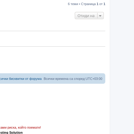
6 теми • Страница
1
от
1
Отиди на
сички бисквитки от форума
Всички времена са според
UTC+03:00
ами риска, който поемате!
osting Solution