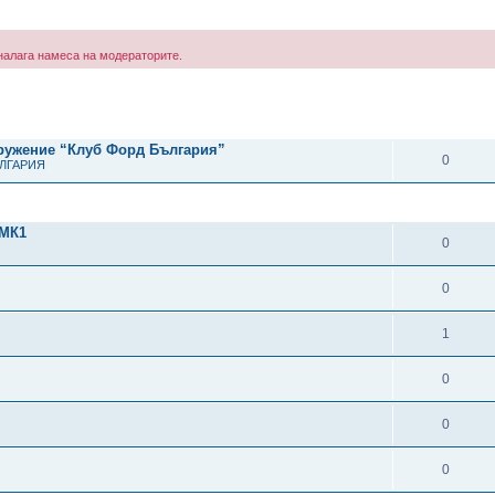
е налага намеса на модераторите.
рено търсене
ОТГОВОРИ
дружение “Клуб Форд България”
0
ЪЛГАРИЯ
ОТГОВОРИ
МК1
0
0
1
0
0
0