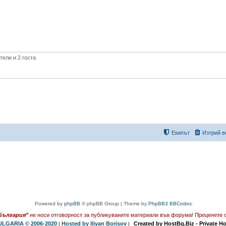
ели и 2 госта
Екипът
Изтрий в
Powered by
phpBB
© phpBB Group | Theme by
PhpBB3 BBCodes
България"
не носи отговорност за публикуваните материали във форума!
Преценете с
LGARIA © 2006-2020
Hosted by Iliyan Borisov
Created by HostBg.Biz - Private H
|
|