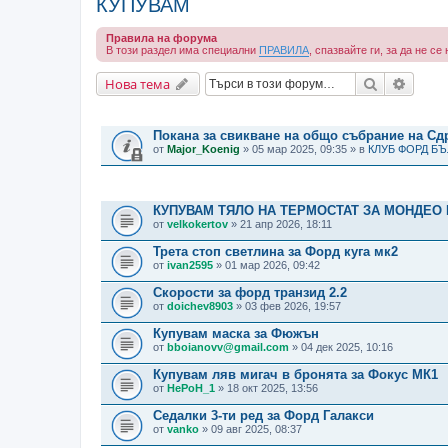
КУПУВАМ
Правила на форума
В този раздел има специални
ПРАВИЛА
, спазвайте ги, за да не с
Търсене
Разши
Нова тема
ВАЖНИ СЪОБЩЕНИЯ
Покана за свикване на общо събрание на С
от
Major_Koenig
» 05 мар 2025, 09:35 » в
КЛУБ ФОРД Б
ТЕМИ
КУПУВАМ ТЯЛО НА ТЕРМОСТАТ ЗА МОНДЕО 
от
velkokertov
» 21 апр 2026, 18:11
Трета стоп светлина за Форд куга мк2
от
ivan2595
» 01 мар 2026, 09:42
Скорости за форд транзид 2.2
от
doichev8903
» 03 фев 2026, 19:57
Купувам маска за Фюжън
от
bboianovv@gmail.com
» 04 дек 2025, 10:16
Купувам ляв мигач в бронята за Фокус МК1
от
HePoH_1
» 18 окт 2025, 13:56
Седалки 3-ти ред за Форд Галакси
от
vanko
» 09 авг 2025, 08:37