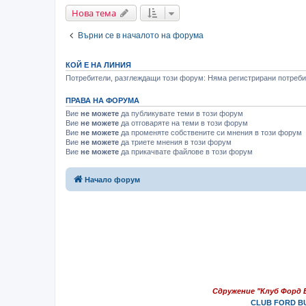
Нова тема
Върни се в началото на форума
КОЙ Е НА ЛИНИЯ
Потребители, разглеждащи този форум: Няма регистрирани потребит
ПРАВА НА ФОРУМА
Вие
не можете
да публикувате теми в този форум
Вие
не можете
да отговаряте на теми в този форум
Вие
не можете
да променяте собствените си мнения в този форум
Вие
не можете
да триете мнения в този форум
Вие
не можете
да прикачвате файлове в този форум
Начало форум
Сдружение "Клуб Форд 
CLUB FORD BU