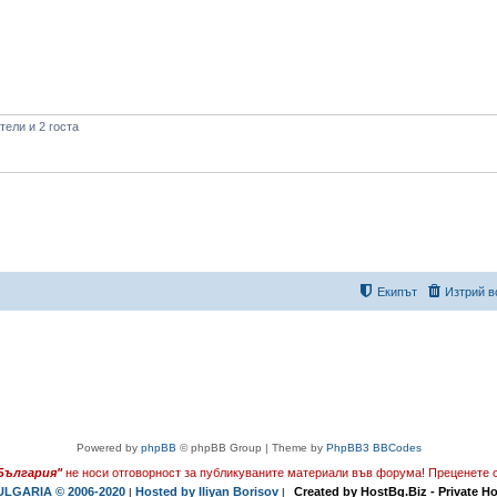
ели и 2 госта
Екипът
Изтрий в
Powered by
phpBB
© phpBB Group | Theme by
PhpBB3 BBCodes
България"
не носи отговорност за публикуваните материали във форума!
Преценете с
LGARIA © 2006-2020
Hosted by Iliyan Borisov
Created by HostBg.Biz - Private H
|
|