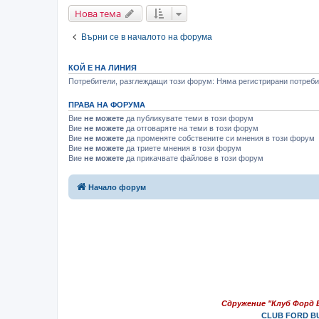
Нова тема
Върни се в началото на форума
КОЙ Е НА ЛИНИЯ
Потребители, разглеждащи този форум: Няма регистрирани потребит
ПРАВА НА ФОРУМА
Вие
не можете
да публикувате теми в този форум
Вие
не можете
да отговаряте на теми в този форум
Вие
не можете
да променяте собствените си мнения в този форум
Вие
не можете
да триете мнения в този форум
Вие
не можете
да прикачвате файлове в този форум
Начало форум
Сдружение "Клуб Форд 
CLUB FORD BU