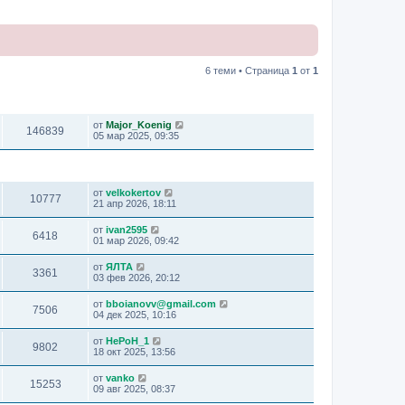
6 теми • Страница
1
от
1
ПРЕГЛЕЖДАНИЯ
ПОСЛЕДНО МНЕНИЕ
от
Major_Koenig
146839
05 мар 2025, 09:35
ПРЕГЛЕЖДАНИЯ
ПОСЛЕДНО МНЕНИЕ
от
velkokertov
10777
21 апр 2026, 18:11
от
ivan2595
6418
01 мар 2026, 09:42
от
ЯЛТА
3361
03 фев 2026, 20:12
от
bboianovv@gmail.com
7506
04 дек 2025, 10:16
от
HePoH_1
9802
18 окт 2025, 13:56
от
vanko
15253
09 авг 2025, 08:37