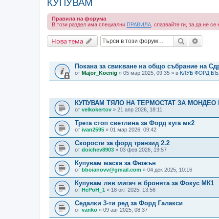
КУПУВАМ
Правила на форума
В този раздел има специални
ПРАВИЛА
, спазвайте ги, за да не с
Търсене
Разши
Нова тема
ВАЖНИ СЪОБЩЕНИЯ
Покана за свикване на общо събрание на С
от
Major_Koenig
» 05 мар 2025, 09:35 » в
КЛУБ ФОРД Б
ТЕМИ
КУПУВАМ ТЯЛО НА ТЕРМОСТАТ ЗА МОНДЕО 
от
velkokertov
» 21 апр 2026, 18:11
Трета стоп светлина за Форд куга мк2
от
ivan2595
» 01 мар 2026, 09:42
Скорости за форд транзид 2.2
от
doichev8903
» 03 фев 2026, 19:57
Купувам маска за Фюжън
от
bboianovv@gmail.com
» 04 дек 2025, 10:16
Купувам ляв мигач в бронята за Фокус МК1
от
HePoH_1
» 18 окт 2025, 13:56
Седалки 3-ти ред за Форд Галакси
от
vanko
» 09 авг 2025, 08:37