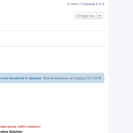
6 теми • Страница
1
от
1
Отиди на
сички бисквитки от форума
Всички времена са според
UTC+03:00
ами риска, който поемате!
osting Solution