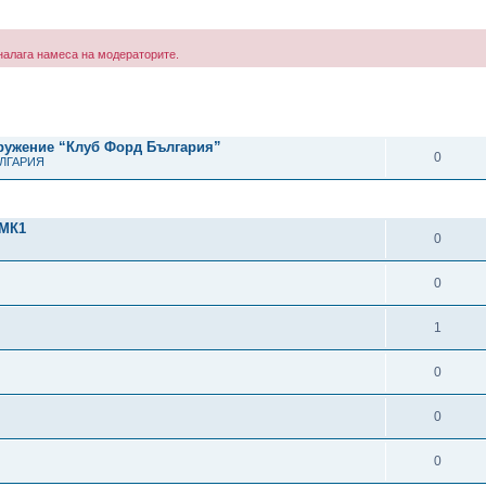
е налага намеса на модераторите.
рено търсене
ОТГОВОРИ
дружение “Клуб Форд България”
0
ЪЛГАРИЯ
ОТГОВОРИ
МК1
0
0
1
0
0
0