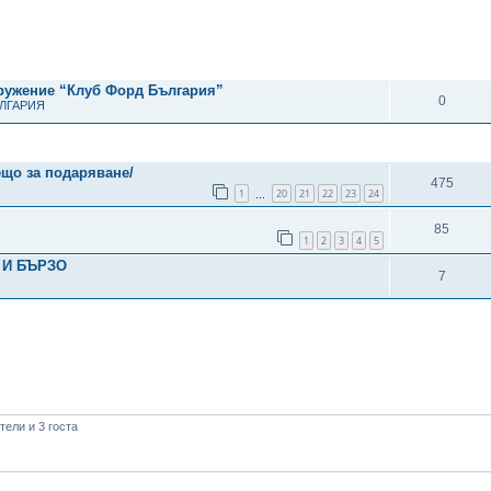
рено търсене
ОТГОВОРИ
дружение “Клуб Форд България”
0
ЪЛГАРИЯ
ОТГОВОРИ
ещо за подаряване/
475
1
20
21
22
23
24
…
85
1
2
3
4
5
 И БЪРЗО
7
ели и 3 госта