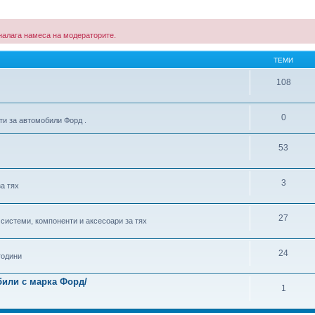
е налага намеса на модераторите.
ТЕМИ
108
0
ти за автомобили Форд .
53
3
за тях
27
 системи, компоненти и аксесоари за тях
24
години
били с марка Форд/
1