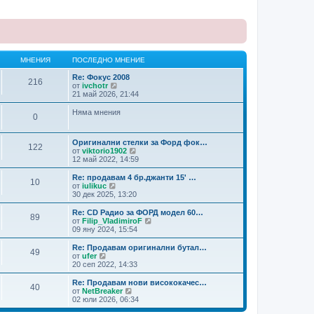
МНЕНИЯ
ПОСЛЕДНО МНЕНИЕ
Re: Фокус 2008
216
В
от
ivchotr
и
21 май 2026, 21:44
ж
п
Няма мнения
0
о
с
л
Оригинални стелки за Форд фок…
е
122
В
от
viktorio1902
д
и
12 май 2022, 14:59
н
ж
и
п
Re: продавам 4 бр.джанти 15' …
т
10
о
В
от
iulikuc
е
с
и
30 дек 2025, 13:20
м
л
ж
н
е
п
е
Re: CD Радио за ФОРД модел 60…
89
д
о
н
В
от
Filip_VladimiroF
н
с
и
и
09 яну 2024, 15:54
и
л
я
ж
т
е
п
Re: Продавам оригинални бутал…
е
49
д
о
В
от
ufer
м
н
с
и
20 сеп 2022, 14:33
н
и
л
ж
е
т
е
п
Re: Продавам нови висококачес…
н
е
40
д
о
В
от
NetBreaker
и
м
н
с
и
02 юли 2026, 06:34
я
н
и
л
ж
е
т
е