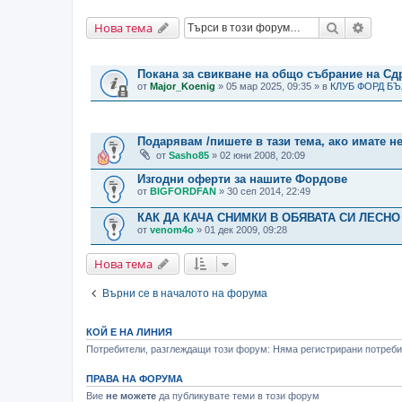
Търсене
Разши
Нова тема
ВАЖНИ СЪОБЩЕНИЯ
Покана за свикване на общо събрание на С
от
Major_Koenig
» 05 мар 2025, 09:35 » в
КЛУБ ФОРД Б
ТЕМИ
Подарявам /пишете в тази тема, ако имате н
от
Sasho85
» 02 юни 2008, 20:09
Изгодни оферти за нашите Фордове
от
BIGFORDFAN
» 30 сеп 2014, 22:49
КАК ДА КАЧА СНИМКИ В ОБЯВАТА СИ ЛЕСНО
от
venom4o
» 01 дек 2009, 09:28
Нова тема
Върни се в началото на форума
КОЙ Е НА ЛИНИЯ
Потребители, разглеждащи този форум: Няма регистрирани потребит
ПРАВА НА ФОРУМА
Вие
не можете
да публикувате теми в този форум