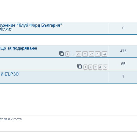
рено търсене
ОТГОВОРИ
дружение “Клуб Форд България”
0
ЪЛГАРИЯ
ОТГОВОРИ
ещо за подаряване/
475
1
20
21
22
23
24
…
85
1
2
3
4
5
 И БЪРЗО
7
ели и 2 госта