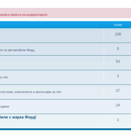
е налага намеса на модераторите.
ТЕМИ
108
0
ти за автомобили Форд .
53
3
за тях
27
 системи, компоненти и аксесоари за тях
24
години
били с марка Форд/
1