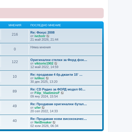
МНЕНИЯ
ПОСЛЕДНО МНЕНИЕ
Re: Фокус 2008
216
В
от
ivchotr
и
21 май 2026, 21:44
ж
п
Няма мнения
0
о
с
л
Оригинални стелки за Форд фок…
е
122
В
от
viktorio1902
д
и
12 май 2022, 14:59
н
ж
и
п
Re: продавам 4 бр.джанти 15' …
т
10
о
В
от
iulikuc
е
с
и
30 дек 2025, 13:20
м
л
ж
н
е
п
е
Re: CD Радио за ФОРД модел 60…
89
д
о
н
В
от
Filip_VladimiroF
н
с
и
и
09 яну 2024, 15:54
и
л
я
ж
т
е
п
Re: Продавам оригинални бутал…
е
49
д
о
В
от
ufer
м
н
с
и
20 сеп 2022, 14:33
н
и
л
ж
е
т
е
п
Re: Продавам нови висококачес…
н
е
40
д
о
В
от
NetBreaker
и
м
н
с
и
02 юли 2026, 06:34
я
н
и
л
ж
е
т
е