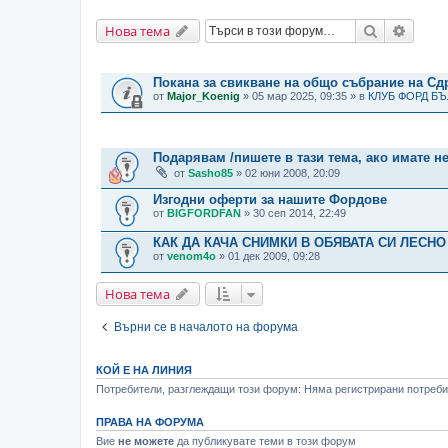
Търсене
Разши
Нова тема
ВАЖНИ СЪОБЩЕНИЯ
Покана за свикване на общо събрание на С
от
Major_Koenig
» 05 мар 2025, 09:35 » в
КЛУБ ФОРД Б
ТЕМИ
Подарявам /пишете в тази тема, ако имате н
от
Sasho85
» 02 юни 2008, 20:09
Изгодни оферти за нашите Фордове
от
BIGFORDFAN
» 30 сеп 2014, 22:49
КАК ДА КАЧА СНИМКИ В ОБЯВАТА СИ ЛЕСНО
от
venom4o
» 01 дек 2009, 09:28
Нова тема
Върни се в началото на форума
КОЙ Е НА ЛИНИЯ
Потребители, разглеждащи този форум: Няма регистрирани потребит
ПРАВА НА ФОРУМА
Вие
не можете
да публикувате теми в този форум