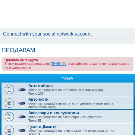
Connect with your social network account
ПРОДАВАМ
Правила на форума
В този раздел има специални
ПРАВИЛА
, спазвайте ги, за да не се налага намеса
на модераторите.
Форум
Автомобили
обяви за продажба на автомобили с марка Форд
Теми:
108
Авточасти
обяви за продажба на авточасти, детайли и агрегати за
автомобили Форд .
Аксесоари и консумативи
обяви за продажба на аксесоари и консумативи
Теми:
53
Гуми и Джанти
обяви за продажба на гуми и джанти и аксесоари за тях
Теми:
3