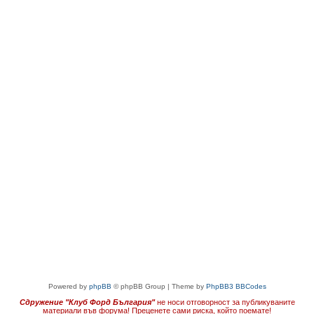
Powered by
phpBB
© phpBB Group | Theme by
PhpBB3 BBCodes
Сдружение "Клуб Форд България"
не носи отговорност за публикуваните
материали във форума!
Преценете сами риска, който поемате!