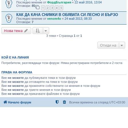
Последно мнение от
ФордБългария
«
22 май 2016, 13:04
Отговори:
85
1
2
3
4
5
КАК ДА КАЧА СНИМКИ В ОБЯВАТА СИ ЛЕСНО И БЪРЗО
Последно мнение от
venom4o
«
24 май 2013, 08:33
Отговори:
7
Нова тема
3 теми • Страница
1
от
1
Отиди на
КОЙ Е НА ЛИНИЯ
Потребители, разглеждащи този форум: Няма регистрирани потребители и 2 госта
ПРАВА НА ФОРУМА
Вие
не можете
да публикувате теми в този форум
Вие
не можете
да отговаряте на теми в този форум
Вие
не можете
да променяте собствените си мнения в този форум
Вие
не можете
да триете мнения в този форум
Вие
не можете
да прикачвате файлове в този форум
Начало форум
Всички времена са според
UTC+03:00