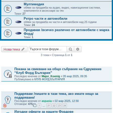
Мултимедия
обяви за продажба на аудио, видео, навигационни системи,
компоненти и аксесоари за тях
Теми:
27
Ретро части и автомобили
обяви за продажба на части и автомобили над 25 години
Теми:
24
Продавам /всичко различно от автомобили с марка
Форд/
Теми:
1
Търсене
Разширено търсене
Нова тема
3 теми • Страница
1
от
1
Важни съобщения
Покана за свикване на общо събрание на Сдружение
“Клуб Форд България”
Последно мнение от
Major_Koenig
«
05 мар 2025, 09:35
Публикувано в
КЛУБ ФОРД БЪЛГАРИЯ
Теми
Подарявам /пишете в тази тема, ако имате нещо за
подаряване/
Последно мнение от
aspasia
«
02 мар 2025, 12:30
Отговори:
475
1
21
22
23
24
…
Изгодни оферти за нашите Фордове