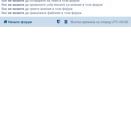
Вие
не можете
да отговаряте на теми в този форум
Вие
не можете
да променяте собствените си мнения в този форум
Вие
не можете
да триете мнения в този форум
Вие
не можете
да прикачвате файлове в този форум
Начало форум
Всички времена са според
UTC+03:00