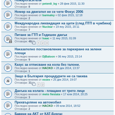
Пожарогасители
Последно мнение от
peterdi_bg
«
28 фев 2015, 11:30
Отговори:
8
Номер на двигател не се чете Фокус 2006
Последно мнение от
barmaley
«
02 фев 2015, 12:18
Отговори:
2
Международна ликвидация на щети (след ПТП в чужбина)
Последно мнение от
Nuclear
«
19 яну 2015, 20:11
Отговори:
7
Питане за ГТП и Годишен данък
Последно мнение от
Isaac
«
11 яну 2015, 01:09
Отговори:
48
1
2
3
Наказателно постановление за паркиране на зелени
площи
Последно мнение от
DjBaloon
«
06 яну 2015, 23:14
Отговори:
9
Казус за отписване на кола без талони.
Последно мнение от
HACKO
«
28 дек 2014, 13:37
Отговори:
1
Защо в България процедурите не са такива
Последно мнение от
essex
«
25 дек 2014, 19:07
Отговори:
31
1
2
Данъка на колата - плащане от трето лице
Последно мнение от
meto fiestata
«
17 юли 2014, 20:25
Отговори:
3
Прехвърляне на автомобил
Последно мнение от
HACKO
«
09 юли 2014, 18:52
Отговори:
2
Бавене на АКТ от КАТ-Бургас