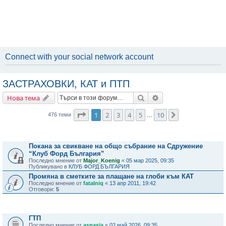
Connect with your social network account
ЗАСТРАХОВКИ, КАТ и ПТП
Търсене
Разширено търсене
Нова тема
Страница
1
от
10
1
2
3
4
5
10
Следваща
476 теми
…
Важни съобщения
Покана за свикване на общо събрание на Сдружение
“Клуб Форд България”
Последно мнение от
Major_Koenig
«
05 мар 2025, 09:35
Публикувано в
КЛУБ ФОРД БЪЛГАРИЯ
Промяна в сметките за плащане на глоби към КАТ
Последно мнение от
fatalniq
«
13 апр 2011, 19:42
Отговори:
5
Теми
ГТП
Последно мнение от
aspasia
«
02 май 2026, 09:35