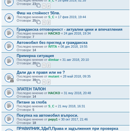
Последно мнение от
S_C
«
28 фев 2019, 02:35
Отговори:
23
1
2
Фиш на стойност 50лв.
Последно мнение от
S_C
«
17 фев 2019, 19:44
Отговори:
25
1
2
Гражданска отговорност - актуални цени и впечатления
Последно мнение от
HACKO
«
24 дек 2018, 19:34
Отговори:
7
Автомобил без преглед и гражданска
Последно мнение от
ЯЛТА
«
08 дек 2018, 19:55
Отговори:
14
Примерна ситуация
Последно мнение от
dimkar
«
31 авг 2018, 20:10
Отговори:
20
1
2
Дали да я правя или не ?
Последно мнение от
mutant
«
28 май 2018, 09:35
Отговори:
39
1
2
ЗЛАТЕН ТАЛОН
Последно мнение от
HACKO
«
31 яну 2018, 20:48
Отговори:
14
Питане за глоба
Последно мнение от
S_C
«
21 яну 2018, 16:31
Отговори:
5
Покупка на автомобил въпроси.
Последно мнение от
pepy1
«
30 окт 2017, 21:46
Отговори:
18
ПРАВИЛНИК,ЗДвП,Права и задължения при проверка