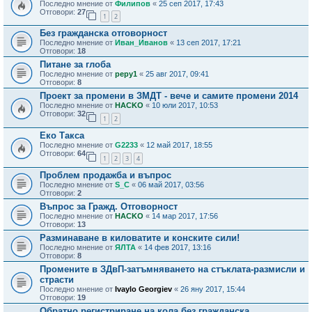
Последно мнение от
Филипов
«
25 сеп 2017, 17:43
Отговори:
27
1
2
Без гражданска отговорност
Последно мнение от
Иван_Иванов
«
13 сеп 2017, 17:21
Отговори:
18
Питане за глоба
Последно мнение от
pepy1
«
25 авг 2017, 09:41
Отговори:
8
Проект за промени в ЗМДТ - вече и самите промени 2014
Последно мнение от
HACKO
«
10 юли 2017, 10:53
Отговори:
32
1
2
Еко Такса
Последно мнение от
G2233
«
12 май 2017, 18:55
Отговори:
64
1
2
3
4
Проблем продажба и въпрос
Последно мнение от
S_C
«
06 май 2017, 03:56
Отговори:
2
Въпрос за Гражд. Отговорност
Последно мнение от
HACKO
«
14 мар 2017, 17:56
Отговори:
13
Разминаване в киловатите и конските сили!
Последно мнение от
ЯЛТА
«
14 фев 2017, 13:16
Отговори:
8
Промените в ЗДвП-затъмняването на стъклата-размисли и
страсти
Последно мнение от
Ivaylo Georgiev
«
26 яну 2017, 15:44
Отговори:
19
Обратно регистриране на кола без гражданска