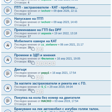
Отговори:
4
ПТП - застрахователи - КАТ - проблем...
Последно мнение от
ivchotr
«
09 фев 2026, 22:11
Отговори:
17
Напускане на ПТП
Последно мнение от
ivchotr
«
09 мар 2023, 14:43
Отговори:
3
Преминаване на ГТП без DPF
Последно мнение от
aspasia
«
19 окт 2022, 13:18
Отговори:
17
Мобилните камери на КАТ
Последно мнение от
zz_stefanov
«
06 сеп 2021, 21:17
Отговори:
39
1
2
Промени в ЗДП и мнения
Последно мнение от
Филипов
«
16 апр 2021, 19:05
Отговори:
83
1
2
3
4
5
Данъци
Последно мнение от
pepy1
«
16 мар 2021, 17:54
Отговори:
21
1
2
За наглите застрахователи и рекета им с ГО.
Последно мнение от
S_C
«
29 ное 2019, 04:04
Отговори:
35
1
2
Покупка на кола без номер на двигателя
Последно мнение от
HACKO
«
03 юни 2019, 17:54
Отговори:
14
Бракуване на лек автомобил с изгубен голям талон.