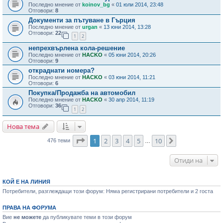
Последно мнение от
koinov_bg
«
01 юли 2014, 23:48
Отговори:
8
Документи за пътуване в Гърция
Последно мнение от
urgan
«
13 юни 2014, 13:28
Отговори:
22
1
2
непрехвърлена кола-решение
Последно мнение от
HACKO
«
05 юни 2014, 20:26
Отговори:
9
откраднати номера?
Последно мнение от
HACKO
«
03 юни 2014, 11:21
Отговори:
6
Покупка/Продажба на автомобил
Последно мнение от
HACKO
«
30 апр 2014, 11:19
Отговори:
36
1
2
Нова тема
Страница
1
от
10
1
2
3
4
5
10
Следваща
476 теми
…
Отиди на
КОЙ Е НА ЛИНИЯ
Потребители, разглеждащи този форум: Няма регистрирани потребители и 2 госта
ПРАВА НА ФОРУМА
Вие
не можете
да публикувате теми в този форум