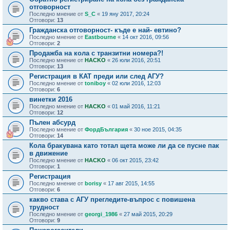
отговорност
Последно мнение от
S_C
«
19 яну 2017, 20:24
Отговори:
13
Гражданска отговорност- къде е най- евтино?
Последно мнение от
Eastbourne
«
14 окт 2016, 09:56
Отговори:
2
Продажба на кола с транзитни номера?!
Последно мнение от
HACKO
«
26 юли 2016, 20:51
Отговори:
13
Регистрация в КАТ преди или след АГУ?
Последно мнение от
toniboy
«
02 юли 2016, 12:03
Отговори:
6
винетки 2016
Последно мнение от
HACKO
«
01 май 2016, 11:21
Отговори:
12
Пълен абсурд
Последно мнение от
ФордБългария
«
30 ное 2015, 04:35
Отговори:
14
Кола бракувана като тотал щета може ли да се пусне пак
в движение
Последно мнение от
HACKO
«
06 окт 2015, 23:42
Отговори:
1
Регистрация
Последно мнение от
borisy
«
17 авг 2015, 14:55
Отговори:
6
какво става с АГУ прегледите-въпрос с повишена
трудност
Последно мнение от
georgi_1986
«
27 май 2015, 20:29
Отговори:
9