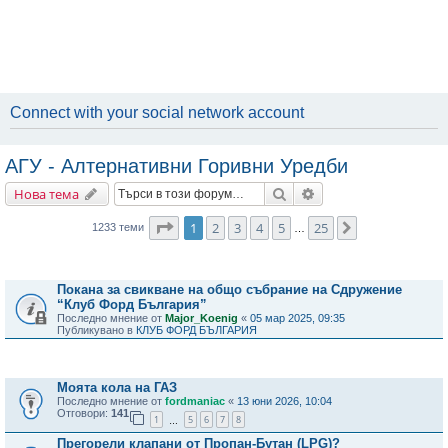
Connect with your social network account
АГУ - Алтернативни Горивни Уредби
Търсене
Разширено търсене
Нова тема
Страница
1
от
25
1
2
3
4
5
25
Следваща
1233 теми
…
Важни съобщения
Покана за свикване на общо събрание на Сдружение
“Клуб Форд България”
Последно мнение от
Major_Koenig
«
05 мар 2025, 09:35
Публикувано в
КЛУБ ФОРД БЪЛГАРИЯ
Теми
Моята кола на ГАЗ
Последно мнение от
fordmaniac
«
13 юни 2026, 10:04
Отговори:
141
1
5
6
7
8
…
Прегорели клапани от Пропан-Бутан (LPG)?