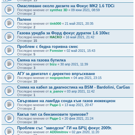
Отговори:
13
Омасляване около дюзите на Фокус MK2 1.6 TDCi
Последно мнение от
synthez 3D
«
09 юни 2021, 08:59
Отговори:
2
Палене
Последно мнение от
tink000
«
21 май 2021, 20:35
Отговори:
2
Газова уредба за Форд фокус дуратек 1.6 100кс
Последно мнение от
HACKO
«
16 май 2021, 21:42
Отговори:
15
Проблем с бедна горивна смес
Последно мнение от
Forester
«
02 май 2021, 15:43
Отговори:
5
Смяна на газова бутилка
Последно мнение от
bizu
«
30 апр 2021, 11:39
Отговори:
3
АГУ за двигател с директно впръскване
Последно мнение от
nogopechen
«
04 апр 2021, 23:15
Отговори:
10
Схема на кабел за диагностика на BSM - Bardolini, CarGas
Последно мнение от
a_panov
«
03 апр 2021, 11:42
Отговори:
1
Свързване на ламбда сонда към газов инжекцион
Последно мнение от
Ради-1
«
13 мар 2021, 20:47
Отговори:
2
Какъв тип са бензиновите тримове?
Последно мнение от
Ради-1
«
20 фев 2021, 21:24
Отговори:
10
Проблем със "заводски" ГИ на БРЦ фокус 2009г.
Последно мнение от
ADDimitrov
«
02 дек 2020, 11:20