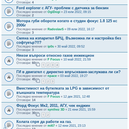
Отговори:
4
Ford explorer с АГУ- проблем с датчика за бензин
Последно мнение от
OgiDogi
«
23 юли 2022, 09:15
Отговори:
2
Мотора губи обороти когато е студен фокус 1.8 125 кс
2006г
Последно мнение от
RadoslavS
«
09 юли 2022, 16:17
Отговори:
3
Смяна на изпарител БРЦ. Възможна ли е настройка без
софтуеър?!!?
Последно мнение от
ip0s
«
30 май 2022, 09:52
Отговори:
3
Някои въпроси относно газов инжекцион
Последно мнение от
F Focus
«
10 май 2022, 21:59
Отговори:
60
1
2
3
4
ГИ в двигател с директно впръскване-заслужава ли си?
Последно мнение от
npace
«
03 май 2022, 19:27
Отговори:
45
1
2
3
Вместимост на бутилката за LPG в зависимост от
външната температура
Последно мнение от
F Focus
«
12 дек 2021, 12:48
Отговори:
14
Форд Фокус Мк2, 2011, АГУ, чек енджин
Последно мнение от
synthez 3D
«
21 юни 2021, 15:59
Отговори:
30
1
2
Колата спря да работи на газ.
Последно мнение от
mi67
«
12 юни 2021, 23:13