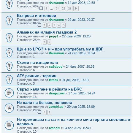
Последно мнение от
Филипов
«
14 дек 2023, 12:58
Отговори:
467
1
21
22
23
24
…
Въпроси и отговори
Последно мнение от
Филипов
«
29 авг 2023, 09:37
Отговори:
84
1
2
3
4
5
Алманах на младия газаджия 2
Последно мнение от
pepy1
«
22 фев 2020, 19:20
Отговори:
28
1
2
Що е то LPG? + и – при употребата му в ДВГ.
Последно мнение от
Филипов
«
24 сеп 2019, 11:24
Отговори:
1
Схеми на изпарители
Последно мнение от
sa6oboy
«
24 фев 2007, 20:35
Отговори:
6
АГУ речник - термин
Последно мнение от
Brock
«
01 дек 2005, 14:01
Отговори:
3
Свръх налягане в рейката на BRC
Последно мнение от
dragozow
«
17 окт 2025, 14:24
Отговори:
13
Не пали на бензин, понякога
Последно мнение от
zombi.ad
«
20 сеп 2025, 18:09
Отговори:
29
1
2
Не преминава на газ и на копчето мига горната светлина в
червено.
Последно мнение от
ivchotr
«
04 авг 2025, 15:40
Отговори:
10