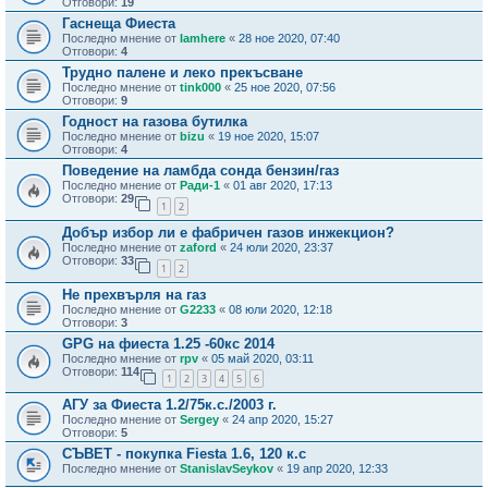
Отговори:
19
Гаснеща Фиеста
Последно мнение от
Iamhere
«
28 ное 2020, 07:40
Отговори:
4
Трудно палене и леко прекъсване
Последно мнение от
tink000
«
25 ное 2020, 07:56
Отговори:
9
Годност на газова бутилка
Последно мнение от
bizu
«
19 ное 2020, 15:07
Отговори:
4
Поведение на ламбда сонда бензин/газ
Последно мнение от
Ради-1
«
01 авг 2020, 17:13
Отговори:
29
1
2
Добър избор ли е фабричен газов инжекцион?
Последно мнение от
zaford
«
24 юли 2020, 23:37
Отговори:
33
1
2
Не прехвърля на газ
Последно мнение от
G2233
«
08 юли 2020, 12:18
Отговори:
3
GPG нa фиестa 1.25 -60кс 2014
Последно мнение от
rpv
«
05 май 2020, 03:11
Отговори:
114
1
2
3
4
5
6
АГУ за Фиеста 1.2/75к.с./2003 г.
Последно мнение от
Sergey
«
24 апр 2020, 15:27
Отговори:
5
СЪВЕТ - покупка Fiesta 1.6, 120 к.с
Последно мнение от
StanislavSeykov
«
19 апр 2020, 12:33