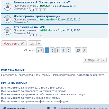
Бутилката на АГУ консуматив ли е?
Последно мнение от
HACKO
«
31 мар 2020, 23:34
Отговори:
47
1
2
3
Дългосрочен трима граници?
Последно мнение от
fordmaniac
«
12 яну 2020, 22:10
Отговори:
3
Отключване на БРЦ
Последно мнение от
ADDimitrov
«
01 дек 2019, 11:50
Отговори:
20
1
2
Нова тема
Страница
1
от
25
1
2
3
4
5
25
Следваща
1233 теми
…
Отиди на
КОЙ Е НА ЛИНИЯ
Потребители, разглеждащи този форум: Няма регистрирани потребители и 9 госта
ПРАВА НА ФОРУМА
Вие
не можете
да публикувате теми в този форум
Вие
не можете
да отговаряте на теми в този форум
Вие
не можете
да променяте собствените си мнения в този форум
Вие
не можете
да триете мнения в този форум
Вие
не можете
да прикачвате файлове в този форум
Начало форум
Всички времена са според
UTC+03:00