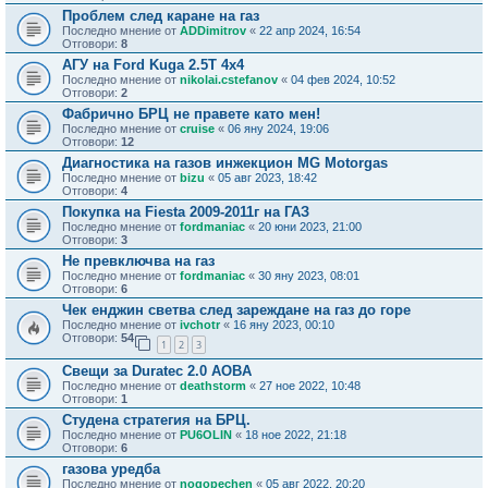
Проблем след каране на газ
Последно мнение от
ADDimitrov
«
22 апр 2024, 16:54
Отговори:
8
АГУ на Ford Kuga 2.5T 4x4
Последно мнение от
nikolai.cstefanov
«
04 фев 2024, 10:52
Отговори:
2
Фабрично БРЦ не правете като мен!
Последно мнение от
cruise
«
06 яну 2024, 19:06
Отговори:
12
Диагностика на газов инжекцион MG Motorgas
Последно мнение от
bizu
«
05 авг 2023, 18:42
Отговори:
4
Покупка на Fiesta 2009-2011г на ГАЗ
Последно мнение от
fordmaniac
«
20 юни 2023, 21:00
Отговори:
3
Не превключва на газ
Последно мнение от
fordmaniac
«
30 яну 2023, 08:01
Отговори:
6
Чек енджин светва след зареждане на газ до горе
Последно мнение от
ivchotr
«
16 яну 2023, 00:10
Отговори:
54
1
2
3
Свещи за Duratec 2.0 AOBA
Последно мнение от
deathstorm
«
27 ное 2022, 10:48
Отговори:
1
Студена стратегия на БРЦ.
Последно мнение от
PU6OLIN
«
18 ное 2022, 21:18
Отговори:
6
газова уредба
Последно мнение от
nogopechen
«
05 авг 2022, 20:20