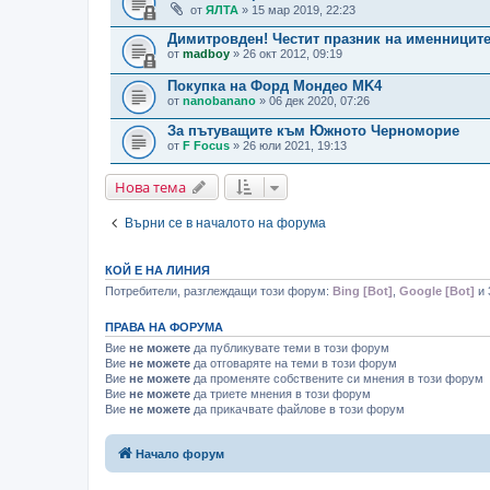
от
ЯЛТА
» 15 мар 2019, 22:23
Димитровден! Честит празник на именниците
от
madboy
» 26 окт 2012, 09:19
Покупка на Форд Мондео MK4
от
nanobanano
» 06 дек 2020, 07:26
За пътуващите към Южното Черноморие
от
F Focus
» 26 юли 2021, 19:13
Нова тема
Върни се в началото на форума
КОЙ Е НА ЛИНИЯ
Потребители, разглеждащи този форум:
Bing [Bot]
,
Google [Bot]
и 
ПРАВА НА ФОРУМА
Вие
не можете
да публикувате теми в този форум
Вие
не можете
да отговаряте на теми в този форум
Вие
не можете
да променяте собствените си мнения в този форум
Вие
не можете
да триете мнения в този форум
Вие
не можете
да прикачвате файлове в този форум
Начало форум