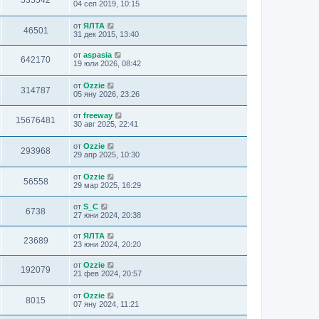
535542
04 сеп 2019, 10:15
от
ЯЛТА
46501
31 дек 2015, 13:40
от
aspasia
642170
19 юли 2026, 08:42
от
Ozzie
314787
05 яну 2026, 23:26
от
freeway
15676481
30 авг 2025, 22:41
от
Ozzie
293968
29 апр 2025, 10:30
от
Ozzie
56558
29 мар 2025, 16:29
от
S_C
6738
27 юни 2024, 20:38
от
ЯЛТА
23689
23 юни 2024, 20:20
от
Ozzie
192079
21 фев 2024, 20:57
от
Ozzie
8015
07 яну 2024, 11:21