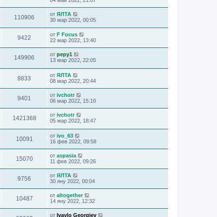
от
ЯЛТА
110906
30 мар 2022, 00:05
от
F Focus
9422
22 мар 2022, 13:40
от
pepy1
149906
13 мар 2022, 22:05
от
ЯЛТА
8833
08 мар 2022, 20:44
от
ivchotr
9401
06 мар 2022, 15:10
от
ivchotr
1421368
05 мар 2022, 18:47
от
ivo_63
10091
16 фев 2022, 09:58
от
aspasia
15070
11 фев 2022, 09:26
от
ЯЛТА
9756
30 яну 2022, 00:04
от
altogether
10487
14 яну 2022, 12:32
от
Ivaylo Georgiev