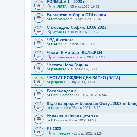
FORMULA-1 - 2023 г.
от
ЯЛТА
» 05 мар 2023, 19:51
Български отбор в GT4 серии
от
fordmaniac
» 13 окт 2023, 08:56
Спасовден, София, 10.06.2023 г.
от
ЯЛТА
» 10 юни 2023, 12:53
ЧРД divxstore
от
HACKO
» 12 май 2012, 13:15
Честит 8-ми март КОЛЕЖКИ
от
ivanenev
» 08 мар 2006, 07:29
Честита Нова Година
от
plambeto
» 31 дек 2006, 17:00
ЧЕСТИТ РОЖДЕН ДЕН ВАСКО (ЯЛТА)
от
peigera
» 02 яну 2013, 00:28
Васильовден е
от
Dani_Barabani
» 01 яну 2012, 18:44
Къде да продам бракуван Фокус 2002 в Пло
от
focus-nick
» 03 ное 2021, 18:12
Испания и Фордаците там
от
F Focus
» 01 окт 2022, 14:58
F1 2022
от
freeway
» 20 мар 2022, 21:24