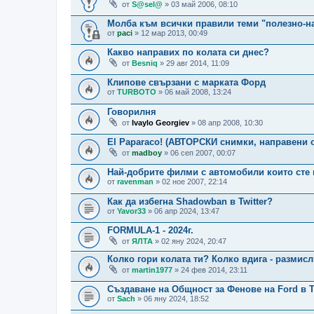
от
S@sel@
» 03 май 2006, 08:10
Молба към всички правили теми "полезно-н
от
paci
» 12 мар 2013, 00:49
Какво направих по колата си днес?
от
Besniq
» 29 авг 2014, 11:09
Клипове свързани с марката Форд
от
TURBOTO
» 06 май 2008, 13:24
Говорилня
от
Ivaylo Georgiev
» 08 апр 2008, 10:30
El Paparaco! (АВТОРСКИ снимки, направени о
от
madboy
» 06 сеп 2007, 00:07
Най-добрите филми с автомобили които сте 
от
ravenman
» 02 ное 2007, 22:14
Как да избегна Shadowban в Twitter?
от
Yavor33
» 06 апр 2024, 13:47
FORMULA-1 - 2024г.
от
ЯЛТА
» 02 яну 2024, 20:47
Колко гори колата ти? Колко вдига - размисл
от
martin1977
» 24 фев 2014, 23:11
Създаване на Общност за Фенове на Ford в Tw
от
Sach
» 06 яну 2024, 18:52