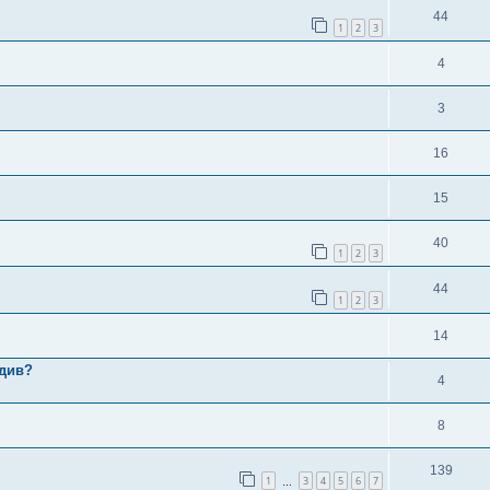
44
1
2
3
4
3
16
15
40
1
2
3
44
1
2
3
14
вдив?
4
8
139
1
3
4
5
6
7
…