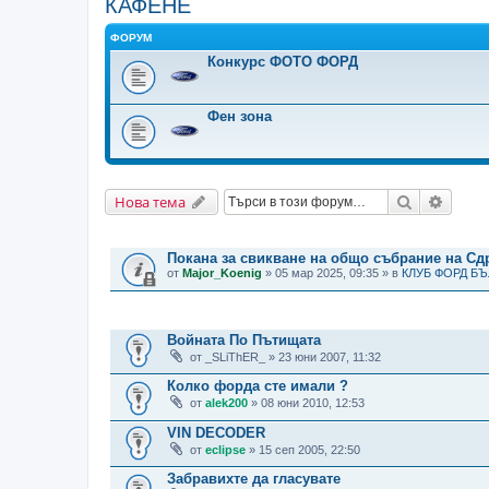
КАФЕНЕ
ФОРУМ
Конкурс ФОТО ФОРД
Фен зона
Търсене
Разши
Нова тема
ВАЖНИ СЪОБЩЕНИЯ
Покана за свикване на общо събрание на С
от
Major_Koenig
» 05 мар 2025, 09:35 » в
КЛУБ ФОРД Б
ТЕМИ
Войната По Пътищата
от
_SLiThER_
» 23 юни 2007, 11:32
Колко форда сте имали ?
от
alek200
» 08 юни 2010, 12:53
VIN DECODER
от
eclipse
» 15 сеп 2005, 22:50
Забравихте да гласувате