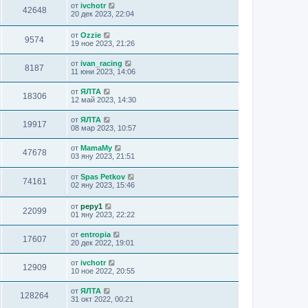
от
ivchotr
42648
20 дек 2023, 22:04
от
Ozzie
9574
19 ное 2023, 21:26
от
ivan_racing
8187
11 юни 2023, 14:06
от
ЯЛТА
18306
12 май 2023, 14:30
от
ЯЛТА
19917
08 мар 2023, 10:57
от
MamaMy
47678
03 яну 2023, 21:51
от
Spas Petkov
74161
02 яну 2023, 15:46
от
pepy1
22099
01 яну 2023, 22:22
от
entropia
17607
20 дек 2022, 19:01
от
ivchotr
12909
10 ное 2022, 20:55
от
ЯЛТА
128264
31 окт 2022, 00:21