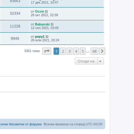
93663
17 дек 2021, 10:47
от
Ozzie
32334
26 окт 2021, 22:39
от
Babanski
11228
12 сеп 2021, 03:05
от
pepy1
9949
26 юли 2021, 20:24
Страница
1
от
68
1
2
3
4
5
68
Следваща
3361 теми
…
Отиди на
сички бисквитки от форума
Всички времена са според
UTC+03:00