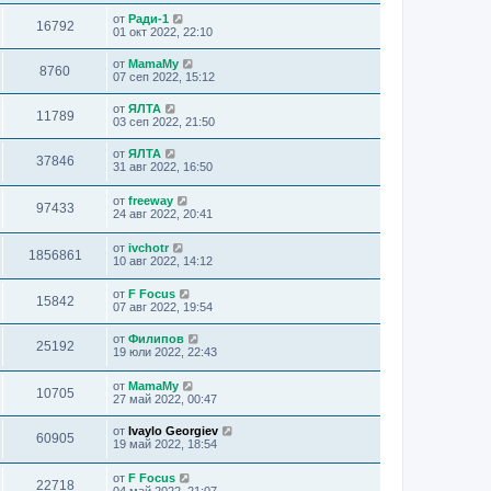
от
Ради-1
16792
01 окт 2022, 22:10
от
MamaMy
8760
07 сеп 2022, 15:12
от
ЯЛТА
11789
03 сеп 2022, 21:50
от
ЯЛТА
37846
31 авг 2022, 16:50
от
freeway
97433
24 авг 2022, 20:41
от
ivchotr
1856861
10 авг 2022, 14:12
от
F Focus
15842
07 авг 2022, 19:54
от
Филипов
25192
19 юли 2022, 22:43
от
MamaMy
10705
27 май 2022, 00:47
от
Ivaylo Georgiev
60905
19 май 2022, 18:54
от
F Focus
22718
04 май 2022, 21:07