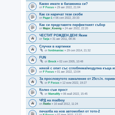
Какво имате в багажника си?
от
F Focus
» 29 авг 2022, 21:04
Как се наричат тези скоби
от
Ради-1
» 06 сеп 2022, 20:33
Как си представяте перфектният събор
от
Major_Koenig
» 24 авг 2022, 22:20
ЧЕСТИТ РОЖДЕН ДЕН! Яким
от
Tarja
» 31 авг 2011, 08:36
Случки в картинки
от
fordmaniac
» 29 сеп 2014, 21:32
FUN
от
Brock
» 02 сеп 2005, 10:48
някой с опит със сглобяема/модулна къща и
от
F Focus
» 01 авг 2022, 13:04
За прословутото намаление от 25ст./л. горив
от
F Focus
» 12 юли 2022, 19:27
Колко съм прост
от
MamaMy
» 06 май 2022, 15:45
ЧРД на madboy
от
Любо
» 16 май 2012, 11:24
печалба на нов автомобил от тото-2
от
F Focus
» 07 фев 2022, 17:27