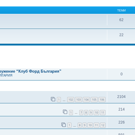
ТЕМИ
62
22
рено търсене
ОТГОВОРИ
дружение “Клуб Форд България”
0
ЪЛГАРИЯ
ОТГОВОРИ
2104
1
102
103
104
105
106
…
214
1
7
8
9
10
11
…
226
1
8
9
10
11
12
…