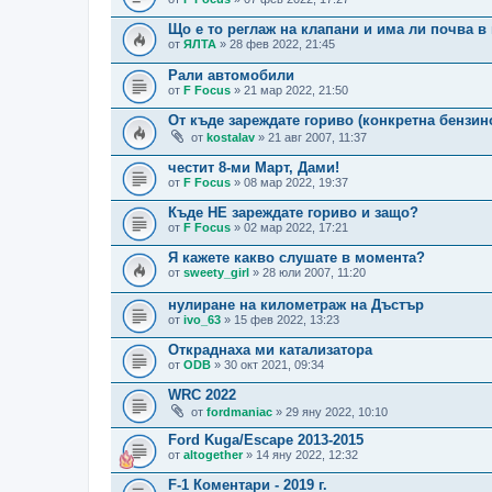
Що е то реглаж на клапани и има ли почва в
от
ЯЛТА
» 28 фев 2022, 21:45
Рали автомобили
от
F Focus
» 21 мар 2022, 21:50
От къде зареждате гориво (конкретна бензин
от
kostalav
» 21 авг 2007, 11:37
честит 8-ми Март, Дами!
от
F Focus
» 08 мар 2022, 19:37
Къде НЕ зареждате гориво и защо?
от
F Focus
» 02 мар 2022, 17:21
Я кажете какво слушате в момента?
от
sweety_girl
» 28 юли 2007, 11:20
нулиране на километраж на Дъстър
от
ivo_63
» 15 фев 2022, 13:23
Откраднаха ми катализатора
от
ODB
» 30 окт 2021, 09:34
WRC 2022
от
fordmaniac
» 29 яну 2022, 10:10
Ford Kuga/Escape 2013-2015
от
altogether
» 14 яну 2022, 12:32
F-1 Коментари - 2019 г.