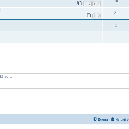
78
1
2
3
4
!
21
1
2
1
1
33 госта
Екипът
Изтрий в