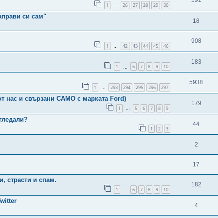
591
1
26
27
28
29
30
…
аправи си сам"
18
908
1
42
43
44
45
46
…
183
1
6
7
8
9
10
…
5938
1
293
294
295
296
297
…
т нас и свързани САМО с марката Ford)
179
1
5
6
7
8
9
…
гледали?
44
1
2
3
2
17
и, страсти и спам.
182
1
6
7
8
9
10
…
itter
4