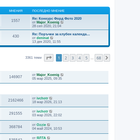
МНЕНИЯ
ПОСЛЕДНО МНЕНИЕ
Re: Конкурс Форд Фото 2020
1557
В
от
Major_Koenig
и
28 сеп 2020, 21:04
ж
п
Re: Поръчки за клубен календа…
430
о
В
от
deninat
с
и
13 дек 2020, 11:55
л
ж
е
п
д
о
н
с
Страница
1
от
68
1
2
3
4
5
68
Следваща
3361 теми
…
и
л
т
е
е
ПРЕГЛЕЖДАНИЯ
ПОСЛЕДНО МНЕНИЕ
д
м
н
н
от
Major_Koenig
и
146907
е
05 мар 2025, 09:35
т
н
е
и
м
я
н
ПРЕГЛЕЖДАНИЯ
ПОСЛЕДНО МНЕНИЕ
е
н
от
ivchotr
2162466
и
18 мар 2026, 21:13
я
от
ivchotr
291555
03 мар 2026, 22:02
от
Ozzie
368784
04 май 2024, 10:53
от
ЯЛТА