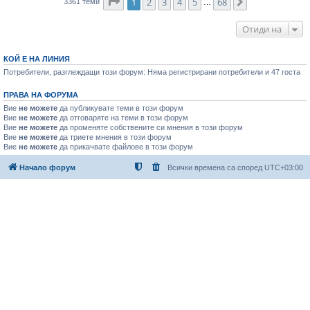
Страница
1
от
68
1
2
3
4
5
68
Следваща
3361 теми
…
Отиди на
КОЙ Е НА ЛИНИЯ
Потребители, разглеждащи този форум: Няма регистрирани потребители и 47 госта
ПРАВА НА ФОРУМА
Вие
не можете
да публикувате теми в този форум
Вие
не можете
да отговаряте на теми в този форум
Вие
не можете
да променяте собствените си мнения в този форум
Вие
не можете
да триете мнения в този форум
Вие
не можете
да прикачвате файлове в този форум
Начало форум
Всички времена са според
UTC+03:00