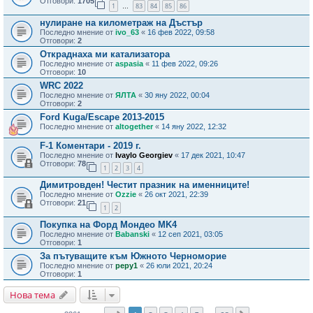
Отговори:
1705
1
83
84
85
86
…
нулиране на километраж на Дъстър
Последно мнение от
ivo_63
«
16 фев 2022, 09:58
Отговори:
2
Откраднаха ми катализатора
Последно мнение от
aspasia
«
11 фев 2022, 09:26
Отговори:
10
WRC 2022
Последно мнение от
ЯЛТА
«
30 яну 2022, 00:04
Отговори:
2
Ford Kuga/Escape 2013-2015
Последно мнение от
altogether
«
14 яну 2022, 12:32
F-1 Коментари - 2019 г.
Последно мнение от
Ivaylo Georgiev
«
17 дек 2021, 10:47
Отговори:
78
1
2
3
4
Димитровден! Честит празник на именниците!
Последно мнение от
Ozzie
«
26 окт 2021, 22:39
Отговори:
21
1
2
Покупка на Форд Мондео MK4
Последно мнение от
Babanski
«
12 сеп 2021, 03:05
Отговори:
1
За пътуващите към Южното Черноморие
Последно мнение от
pepy1
«
26 юли 2021, 20:24
Отговори:
1
Нова тема