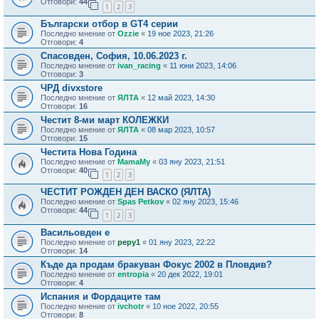
Отговори:
44
1
2
3
Български отбор в GT4 серии
Последно мнение от
Ozzie
«
19 ное 2023, 21:26
Отговори:
4
Спасовден, София, 10.06.2023 г.
Последно мнение от
ivan_racing
«
11 юни 2023, 14:06
Отговори:
3
ЧРД divxstore
Последно мнение от
ЯЛТА
«
12 май 2023, 14:30
Отговори:
16
Честит 8-ми март КОЛЕЖКИ
Последно мнение от
ЯЛТА
«
08 мар 2023, 10:57
Отговори:
15
Честита Нова Година
Последно мнение от
MamaMy
«
03 яну 2023, 21:51
Отговори:
40
1
2
3
ЧЕСТИТ РОЖДЕН ДЕН ВАСКО (ЯЛТА)
Последно мнение от
Spas Petkov
«
02 яну 2023, 15:46
Отговори:
44
1
2
3
Васильовден е
Последно мнение от
pepy1
«
01 яну 2023, 22:22
Отговори:
14
Къде да продам бракуван Фокус 2002 в Пловдив?
Последно мнение от
entropia
«
20 дек 2022, 19:01
Отговори:
4
Испания и Фордаците там
Последно мнение от
ivchotr
«
10 ное 2022, 20:55
Отговори:
8