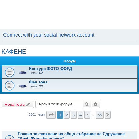
Connect with your social network account
КАФЕНЕ
Форум
Конкурс ФОТО ФОРД
Теми:
62
Фен зона
Теми:
22
Търсене
Разширено търсене
Нова тема
Страница
1
от
68
1
2
3
4
5
68
Следваща
3361 теми
…
Важни съобщения
Покана за свикване на общо събрание на Сдружение
“Клуб Форд България”