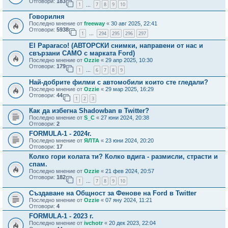
Отговори:
183
1
7
8
9
10
…
Говорилня
Последно мнение от
freeway
«
30 авг 2025, 22:41
Отговори:
5938
1
294
295
296
297
…
El Paparaco! (АВТОРСКИ снимки, направени от нас и
свързани САМО с марката Ford)
Последно мнение от
Ozzie
«
29 апр 2025, 10:30
Отговори:
179
1
6
7
8
9
…
Най-добрите филми с автомобили които сте гледали?
Последно мнение от
Ozzie
«
29 мар 2025, 16:29
Отговори:
44
1
2
3
Как да избегна Shadowban в Twitter?
Последно мнение от
S_C
«
27 юни 2024, 20:38
Отговори:
2
FORMULA-1 - 2024г.
Последно мнение от
ЯЛТА
«
23 юни 2024, 20:20
Отговори:
17
Колко гори колата ти? Колко вдига - размисли, страсти и
спам.
Последно мнение от
Ozzie
«
21 фев 2024, 20:57
Отговори:
182
1
7
8
9
10
…
Създаване на Общност за Фенове на Ford в Twitter
Последно мнение от
Ozzie
«
07 яну 2024, 11:21
Отговори:
4
FORMULA-1 - 2023 г.
Последно мнение от
ivchotr
«
20 дек 2023, 22:04