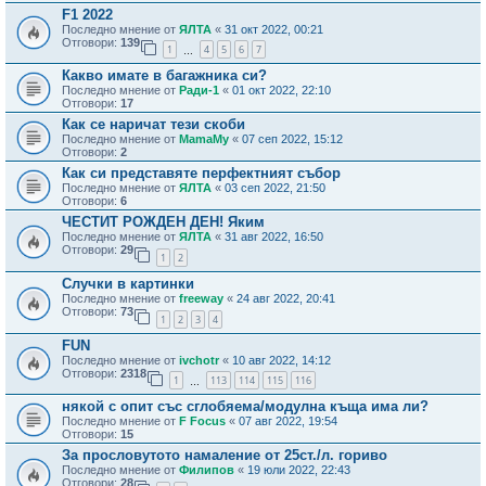
F1 2022
Последно мнение от
ЯЛТА
«
31 окт 2022, 00:21
Отговори:
139
1
4
5
6
7
…
Какво имате в багажника си?
Последно мнение от
Ради-1
«
01 окт 2022, 22:10
Отговори:
17
Как се наричат тези скоби
Последно мнение от
MamaMy
«
07 сеп 2022, 15:12
Отговори:
2
Как си представяте перфектният събор
Последно мнение от
ЯЛТА
«
03 сеп 2022, 21:50
Отговори:
6
ЧЕСТИТ РОЖДЕН ДЕН! Яким
Последно мнение от
ЯЛТА
«
31 авг 2022, 16:50
Отговори:
29
1
2
Случки в картинки
Последно мнение от
freeway
«
24 авг 2022, 20:41
Отговори:
73
1
2
3
4
FUN
Последно мнение от
ivchotr
«
10 авг 2022, 14:12
Отговори:
2318
1
113
114
115
116
…
някой с опит със сглобяема/модулна къща има ли?
Последно мнение от
F Focus
«
07 авг 2022, 19:54
Отговори:
15
За прословутото намаление от 25ст./л. гориво
Последно мнение от
Филипов
«
19 юли 2022, 22:43
Отговори:
28