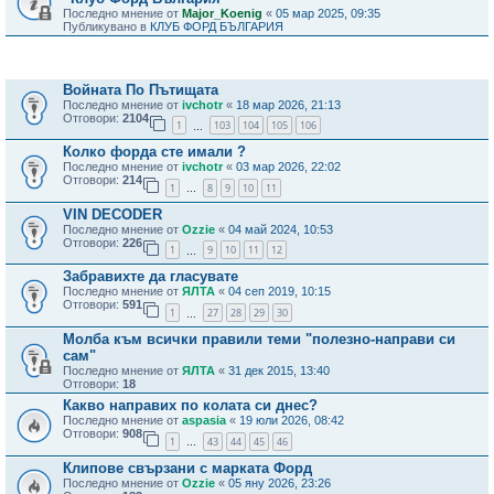
Последно мнение от
Major_Koenig
«
05 мар 2025, 09:35
Публикувано в
КЛУБ ФОРД БЪЛГАРИЯ
Теми
Войната По Пътищата
Последно мнение от
ivchotr
«
18 мар 2026, 21:13
Отговори:
2104
1
103
104
105
106
…
Колко форда сте имали ?
Последно мнение от
ivchotr
«
03 мар 2026, 22:02
Отговори:
214
1
8
9
10
11
…
VIN DECODER
Последно мнение от
Ozzie
«
04 май 2024, 10:53
Отговори:
226
1
9
10
11
12
…
Забравихте да гласувате
Последно мнение от
ЯЛТА
«
04 сеп 2019, 10:15
Отговори:
591
1
27
28
29
30
…
Молба към всички правили теми "полезно-направи си
сам"
Последно мнение от
ЯЛТА
«
31 дек 2015, 13:40
Отговори:
18
Какво направих по колата си днес?
Последно мнение от
aspasia
«
19 юли 2026, 08:42
Отговори:
908
1
43
44
45
46
…
Клипове свързани с марката Форд
Последно мнение от
Ozzie
«
05 яну 2026, 23:26