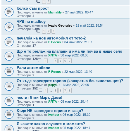
1
2
Колко съм прост
Последно мнение от
MamaMy
«
27 май 2022, 00:47
Отговори:
4
ЧРД на madboy
Последно мнение от
Ivaylo Georgiev
«
19 май 2022, 18:54
Отговори:
53
1
2
3
печалба на нов автомобил от тото-2
Последно мнение от
F Focus
«
04 май 2022, 21:07
Отговори:
17
Що е то реглаж на клапани и има ли почва в наше село
Последно мнение от
ЯЛТА
«
30 мар 2022, 00:05
Отговори:
128
1
4
5
6
7
…
Рали автомобили
Последно мнение от
F Focus
«
22 мар 2022, 13:40
Отговори:
2
От къде зареждате гориво (конкретна бензиностанция)?
Последно мнение от
pepy1
«
13 мар 2022, 22:05
Отговори:
152
1
5
6
7
8
…
честит 8-ми Март, Дами!
Последно мнение от
ЯЛТА
«
08 мар 2022, 20:44
Отговори:
1
Къде НЕ зареждате гориво и защо?
Последно мнение от
ivchotr
«
06 мар 2022, 15:10
Отговори:
2
Я кажете какво слушате в момента?
Последно мнение от
ivchotr
«
05 мар 2022, 18:47