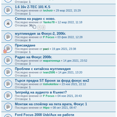
Отговори:
1
1.6 16v Z-TEC 101 K.S
Последно мнение от
ivchotr
«
29 мар 2022, 15:29
Отговори:
1
Смяна на радио с ново.
Последно мнение от
Yanko78
«
12 мар 2022, 11:18
Отговори:
36
1
2
мултимедия за Фокус-2, 2006г.
Последно мнение от
F Focus
«
03 фев 2022, 12:28
Отговори:
8
Присаждане
Последно мнение от
paci
«
19 дек 2021, 23:38
Отговори:
1
Радио на Фокус 2008г.
Последно мнение от
маратонеца
«
14 дек 2021, 23:52
Отговори:
3
Проблем с китайска мултимедия
Последно мнение от
ivan2595
«
14 дек 2021, 13:20
Отговори:
1
Търся предна ST Броня за форд фокус мк2
Последно мнение от
tishokirilov
«
23 ное 2021, 22:12
Отговори:
1
Ъпгрейд на аудиото в Кънект?
Последно мнение от
F Focus
«
04 ное 2021, 20:43
Отговори:
1
Монтаж на спойлер на пета врата, Фокус 1
Последно мнение от
Hipo
«
08 окт 2021, 08:47
Ford Focus 2008 Usb/Аux не работи