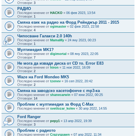
Отговори:
3
РАДИО
Последно мнение от
HACKO
«
06 фев 2023, 13:54
Отговори:
1
Смяна език на радио на Форд Рейнджър 2011 - 2015
Последно мнение от
ogimaster
«
02 фев 2023, 22:58
Отговори:
4
Чипосване Галакси 2.0 140h
Последно мнение от
MamaMy
«
24 яну 2023, 00:23
Отговори:
1
Мултимедия MK1?
Последно мнение от
digimortal
«
08 яну 2023, 22:05
Отговори:
7
Не мога да извадя диска от CD то. Error E83
Последно мнение от
hiron
«
11 ное 2022, 16:09
Отговори:
2
Waze на Ford Mondeo MK5
Последно мнение от
tzenev
«
16 сеп 2022, 20:42
Отговори:
2
Смяна на заводско касетофонче с mp3-кa
Последно мнение от
shanecarwin
«
07 юни 2022, 00:25
Отговори:
14
Проблем с мултимедия за Форд C-Max
Последно мнение от
svetlozar_kolev
«
30 апр 2022, 14:55
Ford Ranger
Последно мнение от
pepy1
«
13 апр 2022, 19:39
Отговори:
3
Проблем с радиото
Последно мнение от
Crazyspawn
«
07 апр 2022, 11:34