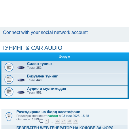
Connect with your social network account
ТУНИНГ & CAR AUDIO
Форум
Силов тунинг
Теми:
352
Визуален тунинг
Теми:
440
Аудио и мултимедия
Теми:
951
Активни теми
Разкодиране на Форд касетофони
Последно мнение от
ivchotr
«
03 юли 2025, 15:48
Отговори:
1579
1
76
77
78
79
…
БЕЗПЛАТЕН WEB ГЕНЕРАТОР НА КОДОВЕ ЗА ФОРД