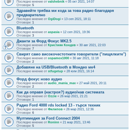
Последно мнение от
valshebnik
«
05 окт 2021, 14:07
Отговори:
5
Здравейте трябва ми кода за това радио благодаря
предварително
Последно мнение от
OgiDogi
«
13 сеп 2021, 18:11
Отговори:
1
Bluetooth
Последно мнение от
aspasia
«
12 сеп 2021, 19:36
Отговори:
3
Джанти за Форд Фокус MK2.5
Последно мнение от
Кристиян Кондев
«
30 авг 2021, 22:03
Отговори:
7
Свирят само високочестотните говорители ("пищялките")
Последно мнение от
ospamox1000
«
30 авг 2021, 11:18
Отговори:
2
Добавяне на USB/Bluetooth в Мондео мк4
Последно мнение от
stfugetup
«
28 юли 2021, 16:14
Форд фокус ново аудио
Последно мнение от
audio_mania_max
«
27 май 2021, 20:11
Отговори:
2
Как да оправя (настроя?) аудио/нав системата
Последно мнение от
Ozzie
«
26 мар 2021, 21:21
Отговори:
1
Радио Ford 4000 rds locked 13 - търся техник
Последно мнение от
Филипов
«
26 мар 2021, 12:36
Отговори:
6
Мултимедия за Ford Connect 2004
Последно мнение от
Roninn
«
21 мар 2021, 13:46
Отговори:
5