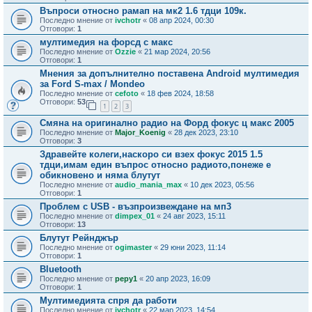
Въпроси относно рамап на мк2 1.6 тдци 109к.
Последно мнение от
ivchotr
«
08 апр 2024, 00:30
Отговори:
1
мултимедия на форсд с макс
Последно мнение от
Ozzie
«
21 мар 2024, 20:56
Отговори:
1
Мнения за допълнително поставена Android мултимедия
за Ford S-max / Mondeo
Последно мнение от
cefoto
«
18 фев 2024, 18:58
Отговори:
53
1
2
3
Смяна на оригинално радио на Форд фокус ц макс 2005
Последно мнение от
Major_Koenig
«
28 дек 2023, 23:10
Отговори:
3
Здравейте колеги,наскоро си взех фокус 2015 1.5
тдци,имам един въпрос относно радиото,понеже е
обикновено и няма блутут
Последно мнение от
audio_mania_max
«
10 дек 2023, 05:56
Отговори:
1
Проблем с USB - възпроизвеждане на мп3
Последно мнение от
dimpex_01
«
24 авг 2023, 15:11
Отговори:
13
Блутут Рейнджър
Последно мнение от
ogimaster
«
29 юни 2023, 11:14
Отговори:
1
Bluetooth
Последно мнение от
pepy1
«
20 апр 2023, 16:09
Отговори:
1
Мултимедията спря да работи
Последно мнение от
ivchotr
«
22 мар 2023, 14:54