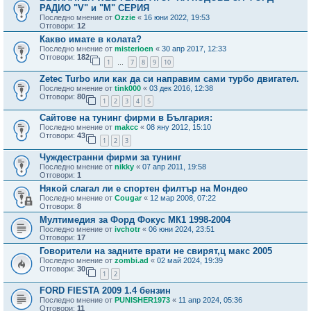
РАДИО "V" и "M" СЕРИЯ
Последно мнение от
Ozzie
«
16 юни 2022, 19:53
Отговори:
12
Какво имате в колата?
Последно мнение от
misterioen
«
30 апр 2017, 12:33
Отговори:
182
1
7
8
9
10
…
Zetec Turbo или как да си направим сами турбо двигател.
Последно мнение от
tink000
«
03 дек 2016, 12:38
Отговори:
80
1
2
3
4
5
Сайтове на тунинг фирми в България:
Последно мнение от
makcc
«
08 яну 2012, 15:10
Отговори:
43
1
2
3
Чуждестранни фирми за тунинг
Последно мнение от
nikky
«
07 апр 2011, 19:58
Отговори:
1
Някой слагал ли е спортен филтър на Мондео
Последно мнение от
Cougar
«
12 мар 2008, 07:22
Отговори:
8
Мултимедия за Форд Фокус МК1 1998-2004
Последно мнение от
ivchotr
«
06 юни 2024, 23:51
Отговори:
17
Говорители на задните врати не свирят,ц макс 2005
Последно мнение от
zombi.ad
«
02 май 2024, 19:39
Отговори:
30
1
2
FORD FIESTA 2009 1.4 бензин
Последно мнение от
PUNISHER1973
«
11 апр 2024, 05:36
Отговори:
11