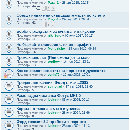
Последно мнение от
Ради-1
«
28 авг 2018, 22:35
Отговори:
44
1
2
3
Обезшумяване на скърцащите части по купето
Последно мнение от
Ради-1
«
24 яну 2018, 20:04
Отговори:
43
1
2
3
Борба с ръждата и запечатване на кухини
Последно мнение от
niki_ford
«
05 юли 2017, 16:17
Отговори:
11
Не бъркайте глицерин с течен парафин
Последно мнение от
Mondeicho
«
15 юли 2015, 08:28
Отговори:
16
Премахване лак (Или смола )от стъкло
Последно мнение от
toniboy
«
16 ное 2013, 13:11
Отговори:
13
Как се свалят връзките за парното и духалките.
Последно мнение от
venis77
«
12 апр 2026, 17:01
Преден ляв калник, Форд ц макс,2005
Последно мнение от
zombi.ad
«
27 сеп 2025, 21:40
Отговори:
5
Рамо задна чистачка Фокус МК1,5
Последно мнение от
ivchotr
«
03 юни 2025, 00:13
Отговори:
1
Кората на тавана е мека и увисва
Последно мнение от
ivchotr
«
28 юни 2024, 21:49
Отговори:
8
Форд транзит 2.2 проблем с парното
Последно мнение от
ivchotr
«
23 фев 2024, 11:13
Отговори:
3