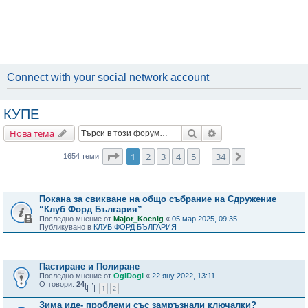
Connect with your social network account
КУПЕ
Търсене
Разширено търсене
Нова тема
Страница
1
от
34
1
2
3
4
5
34
Следваща
1654 теми
…
Важни съобщения
Покана за свикване на общо събрание на Сдружение
“Клуб Форд България”
Последно мнение от
Major_Koenig
«
05 мар 2025, 09:35
Публикувано в
КЛУБ ФОРД БЪЛГАРИЯ
Теми
Пастиране и Полиране
Последно мнение от
OgiDogi
«
22 яну 2022, 13:11
Отговори:
24
1
2
Зима иде- проблеми със замръзнали ключалки?