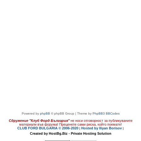
Powered by
phpBB
© phpBB Group | Theme by
PhpBB3 BBCodes
Сдружение "Клуб Форд България"
не носи отговорност за публикуваните
материали във форума!
Преценете сами риска, който поемате!
CLUB FORD BULGARIA © 2006-2020
Hosted by Iliyan Borisov
|
|
Created by HostBg.Biz - Private Hosting Solution