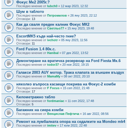
Фокус Мк2 2005г.?
Последно мнение от
lubch0
«
12 мар 2023, 12:32
Шум в таблото
Последно мнение от
Петромилов
«
26 яну 2023, 22:12
Отговори:
13
Как да сваля преден калник Фокус МК2
Последно мнение от
Светльо77
«
15 яну 2023, 19:48
EscortMK5 къде най-често гние?
Последно мнение от
ivchotr
«
05 яну 2023, 11:56
Отговори:
11
Ford Fusion 1.4 80к.с.
Последно мнение от
Hanibal
«
07 дек 2022, 13:52
Демонтиране на вратичка резервоар на Ford Fiesta Мк.6
Последно мнение от
todor37
«
20 ное 2022, 19:15
Галакси 2003 AUY мотор. Трака клапата за външен въздух
Последно мнение от
MamaMy
«
08 окт 2022, 20:10
няколко въпроса касаещи покрива на Фокус-2 комби
Последно мнение от
F Focus
«
15 сеп 2022, 21:48
Отговори:
17
Километражно табло
Последно мнение от
fordmaniac
«
11 сеп 2022, 17:48
Отговори:
5
Багажник на сиера комби
Последно мнение от
Венцислав Пефтича
«
16 авг 2022, 08:56
Ремонт на лумбалната опора на седалките на Mondeo mk4
Последно мнение от
imitev
«
17 юли 2022, 22:48