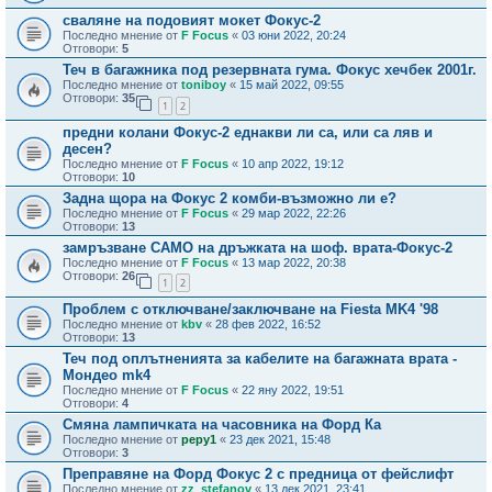
сваляне на подовият мокет Фокус-2
Последно мнение от
F Focus
«
03 юни 2022, 20:24
Отговори:
5
Теч в багажника под резервната гума. Фокус хечбек 2001г.
Последно мнение от
toniboy
«
15 май 2022, 09:55
Отговори:
35
1
2
предни колани Фокус-2 еднакви ли са, или са ляв и
десен?
Последно мнение от
F Focus
«
10 апр 2022, 19:12
Отговори:
10
Задна щора на Фокус 2 комби-възможно ли е?
Последно мнение от
F Focus
«
29 мар 2022, 22:26
Отговори:
13
замръзване САМО на дръжката на шоф. врата-Фокус-2
Последно мнение от
F Focus
«
13 мар 2022, 20:38
Отговори:
26
1
2
Проблем с отключване/заключване на Fiesta MK4 '98
Последно мнение от
kbv
«
28 фев 2022, 16:52
Отговори:
13
Теч под оплътненията за кабелите на багажната врата -
Мондео mk4
Последно мнение от
F Focus
«
22 яну 2022, 19:51
Отговори:
4
Смяна лампичката на часовника на Форд Ка
Последно мнение от
pepy1
«
23 дек 2021, 15:48
Отговори:
3
Преправяне на Форд Фокус 2 с предница от фейслифт
Последно мнение от
zz_stefanov
«
13 дек 2021, 23:41