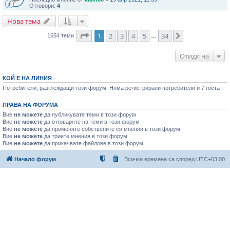
Отговори:
4
Нова тема
Страница
1
от
34
1
2
3
4
5
34
Следваща
1654 теми
…
Отиди на
КОЙ Е НА ЛИНИЯ
Потребители, разглеждащи този форум: Няма регистрирани потребители и 7 госта
ПРАВА НА ФОРУМА
Вие
не можете
да публикувате теми в този форум
Вие
не можете
да отговаряте на теми в този форум
Вие
не можете
да променяте собствените си мнения в този форум
Вие
не можете
да триете мнения в този форум
Вие
не можете
да прикачвате файлове в този форум
Начало форум
Всички времена са според
UTC+03:00