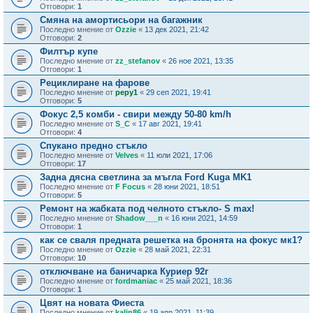
Отговори:
1
Смяна на амортисьори на багажник
Последно мнение от
Ozzie
«
13 дек 2021, 21:42
Отговори:
2
Филтър купе
Последно мнение от
zz_stefanov
«
26 ное 2021, 13:35
Отговори:
1
Рециклиране на фарове
Последно мнение от
pepy1
«
29 сеп 2021, 19:41
Отговори:
5
Фокус 2,5 комби - свири между 50-80 km/h
Последно мнение от
S_C
«
17 авг 2021, 19:41
Отговори:
4
Спукано предно стъкло
Последно мнение от
Velves
«
11 юли 2021, 17:06
Отговори:
17
Задна дясна светлина за мъгла Ford Kuga MK1
Последно мнение от
F Focus
«
28 юни 2021, 18:51
Отговори:
5
Ремонт на жабката под челното стъкло- S max!
Последно мнение от
Shadow___n
«
16 юни 2021, 14:59
Отговори:
1
как се сваля предната решетка на бронята на фокус мк1?
Последно мнение от
Ozzie
«
28 май 2021, 22:31
Отговори:
10
отключване на баничарка Куриер 92г
Последно мнение от
fordmaniac
«
25 май 2021, 18:36
Отговори:
1
Цвят на новата Фиеста
Последно мнение от
kalin86
«
19 апр 2021, 11:39