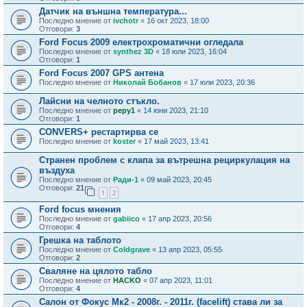
Датчик на външна температура...
Последно мнение от
ivchotr
«
16 окт 2023, 18:00
Отговори:
3
Ford Focus 2009 електрохроматични огледала
Последно мнение от
synthez 3D
«
18 юли 2023, 16:04
Отговори:
1
Ford Focus 2007 GPS антена
Последно мнение от
Николай Бобанов
«
17 юли 2023, 20:36
Лайсни на челното стъкло.
Последно мнение от
pepy1
«
14 юни 2023, 21:10
Отговори:
1
CONVERS+ рестартирва се
Последно мнение от
koster
«
17 май 2023, 13:41
Странен проблем с клапа за вътрешна рециркулация на
въздуха
Последно мнение от
Ради-1
«
09 май 2023, 20:45
Отговори:
21
1
2
Ford focus мнения
Последно мнение от
gabiico
«
17 апр 2023, 20:56
Отговори:
4
Грешка на таблото
Последно мнение от
Coldgrave
«
13 апр 2023, 05:55
Отговори:
2
Сваляне на цялото табло
Последно мнение от
HACKO
«
07 апр 2023, 11:01
Отговори:
4
Салон от Фокус Мк2 - 2008г. - 2011г. (facelift) става ли за