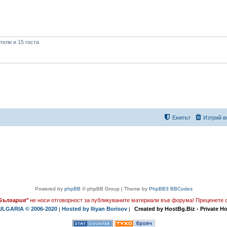
ели и 15 госта
Екипът
Изтрий в
Powered by
phpBB
© phpBB Group | Theme by
PhpBB3 BBCodes
България"
не носи отговорност за публикуваните материали във форума!
Преценете с
LGARIA © 2006-2020
Hosted by Iliyan Borisov
Created by HostBg.Biz - Private H
|
|