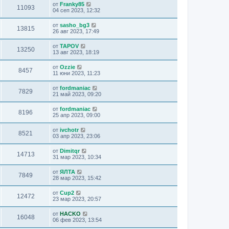
от
Franky85
11093
04 сеп 2023, 12:32
от
sasho_bg3
13815
26 авг 2023, 17:49
от
TAPOV
13250
13 авг 2023, 18:19
от
Ozzie
8457
11 юни 2023, 11:23
от
fordmaniac
7829
21 май 2023, 09:20
от
fordmaniac
8196
25 апр 2023, 09:00
от
ivchotr
8521
03 апр 2023, 23:06
от
Dimitqr
14713
31 мар 2023, 10:34
от
ЯЛТА
7849
28 мар 2023, 15:42
от
Cup2
12472
23 мар 2023, 20:57
от
HACKO
16048
06 фев 2023, 13:54