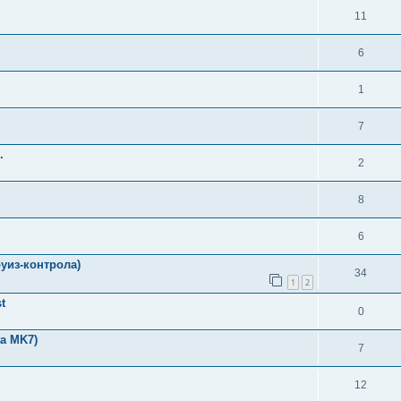
11
6
1
7
.
2
8
6
уиз-контрола)
34
1
2
t
0
a MK7)
7
12