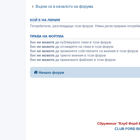
Върни се в началото на форума
КОЙ Е НА ЛИНИЯ
Потребители, разглеждащи този форум: Няма регистрирани потребит
ПРАВА НА ФОРУМА
Вие
не можете
да публикувате теми в този форум
Вие
не можете
да отговаряте на теми в този форум
Вие
не можете
да променяте собствените си мнения в този форум
Вие
не можете
да триете мнения в този форум
Вие
не можете
да прикачвате файлове в този форум
Начало форум
Сдружение "Клуб Форд 
CLUB FORD BU