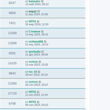
от
batmaho
8247
12 май 2024, 09:22
от
pepy1
6800
11 апр 2024, 22:05
от
ЯЛТА
7421
26 мар 2024, 11:50
от
Стоянов
11059
13 яну 2024, 09:31
от
achkata666
11858
01 яну 2024, 19:13
от
gemballa
6591
21 дек 2023, 09:06
от
ivchotr
14105
15 ное 2023, 10:55
от
ivo_63
9843
28 окт 2023, 20:10
от
ivchotr
12360
26 сеп 2023, 20:07
от
ЯЛТА
27720
11 сеп 2023, 11:44
от
ЯЛТА
6798
06 сеп 2023, 00:02