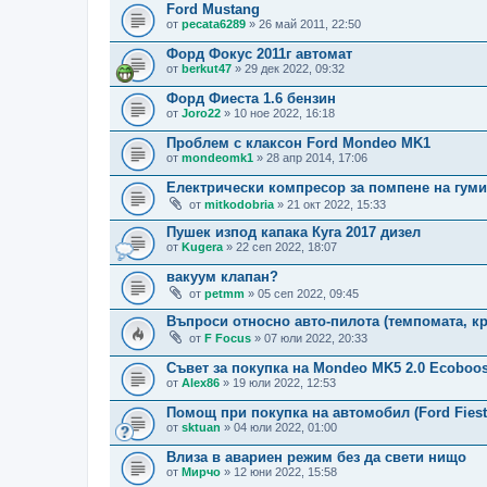
Ford Mustang
от
pecata6289
» 26 май 2011, 22:50
Форд Фокус 2011г автомат
от
berkut47
» 29 дек 2022, 09:32
Форд Фиеста 1.6 бензин
от
Joro22
» 10 ное 2022, 16:18
Проблем с клаксон Ford Mondeo MK1
от
mondeomk1
» 28 апр 2014, 17:06
Електрически компресор за помпене на гуми
от
mitkodobria
» 21 окт 2022, 15:33
Пушек изпод капака Куга 2017 дизел
от
Kugera
» 22 сеп 2022, 18:07
вакуум клапан?
от
petmm
» 05 сеп 2022, 09:45
Въпроси относно авто-пилота (темпомата, кр
от
F Focus
» 07 юли 2022, 20:33
Съвет за покупка на Mondeo MK5 2.0 Ecoboos
от
Alex86
» 19 юли 2022, 12:53
Помощ при покупка на автомобил (Ford Fiest
от
sktuan
» 04 юли 2022, 01:00
Влиза в авариен режим без да свети нищо
от
Мирчо
» 12 юни 2022, 15:58