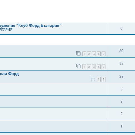
рено търсене
ОТГОВОРИ
дружение “Клуб Форд България”
0
ЪЛГАРИЯ
ОТГОВОРИ
80
1
2
3
4
5
92
1
2
3
4
5
дели Форд
28
1
2
3
3
2
1