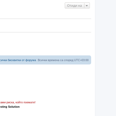
Отиди на
сички бисквитки от форума
Всички времена са според
UTC+03:00
ами риска, който поемате!
osting Solution