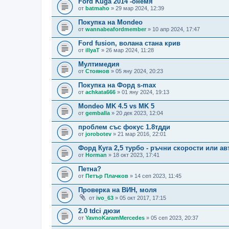
Ford Kuga 2014 -онемя
от
batmaho
» 29 мар 2024, 12:39
Покупка на Mondeo
от
wannabeafordmember
» 10 апр 2024, 17:47
Ford fusion, волана стана крив
от
illyaT
» 26 мар 2024, 11:28
Мултимедия
от
Стоянов
» 05 яну 2024, 20:23
Покупка на Форд s-max
от
achkata666
» 01 яну 2024, 19:13
Mondeo MK 4.5 vs MK 5
от
gemballa
» 20 дек 2023, 12:04
проблем със фокус 1.8тдди
от
jorobotev
» 21 мар 2016, 22:01
Форд Куга 2,5 турбо - ръчни скорости или а
от
Horman
» 18 окт 2023, 17:41
Петна?
от
Петър Плачков
» 14 сеп 2023, 11:45
Проверка на ВИН, моля
от
ivo_63
» 05 окт 2017, 17:15
2.0 tdci дюзи
от
YavnoKaramMercedes
» 05 сеп 2023, 20:37