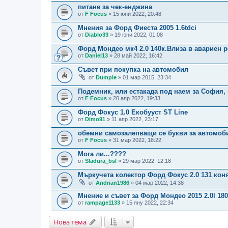
питане за чек-енджина
от
F Focus
» 15 юни 2022, 20:48
Мнения за Форд Фиеста 2005 1.6tdci
от
Diablo33
» 19 юни 2022, 01:08
Форд Мондео мк4 2.0 140к.Влиза в авариен р
от
Daniel13
» 28 май 2022, 16:42
Съвет при покупка на автомобил
от
Dumple
» 01 мар 2015, 23:34
Подемник, или естакада под наем за София,
от
F Focus
» 20 апр 2022, 19:33
Форд Фокус 1.0 Екобууст ST Line
от
Dimo91
» 11 апр 2022, 23:17
обемни самозалепващи се букви за автомоб
от
F Focus
» 31 мар 2022, 18:22
Мога ли...????
от
Sladura_bsl
» 29 мар 2022, 12:18
Мъркучета колектор Форд Фокус 2.0 131 коня
от
Andrian1986
» 04 мар 2022, 14:38
Мнение и съвет за Форд Мондео 2015 2.0l 180
от
rampage1133
» 15 яну 2022, 22:34
Нова тема