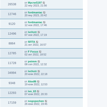
от
МустиS197
26538
22 яну 2023, 21:56
от
fordmaniac
12746
20 яну 2023, 20:42
от
fordmaniac
9120
12 ное 2022, 17:46
от
ivchotr
12496
07 ное 2022, 17:19
от
ЯЛТА
8864
21 окт 2022, 16:57
от
F Focus
12785
02 окт 2022, 18:52
от
petmm
11728
08 сеп 2022, 12:32
от
ivchotr
34994
20 юли 2022, 22:18
от
Alex86
9348
19 юли 2022, 12:53
от
ivo_63
12293
07 юли 2022, 20:33
от
nogopechen
17159
26 юни 2022, 19:45