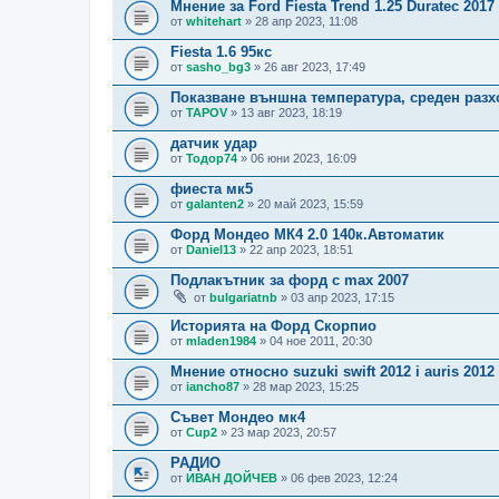
Мнение за Ford Fiesta Trend 1.25 Duratec 2017
от
whitehart
» 28 апр 2023, 11:08
Fiesta 1.6 95кс
от
sasho_bg3
» 26 авг 2023, 17:49
Показване външна температура, среден разх
от
TAPOV
» 13 авг 2023, 18:19
датчик удар
от
Тодор74
» 06 юни 2023, 16:09
фиеста мк5
от
galanten2
» 20 май 2023, 15:59
Форд Мондео МК4 2.0 140к.Автоматик
от
Daniel13
» 22 апр 2023, 18:51
Подлакътник за форд c max 2007
от
bulgariatnb
» 03 апр 2023, 17:15
Историята на Форд Скорпио
от
mladen1984
» 04 ное 2011, 20:30
Мнение относно suzuki swift 2012 i auris 2012
от
iancho87
» 28 мар 2023, 15:25
Съвет Мондео мк4
от
Cup2
» 23 мар 2023, 20:57
РАДИО
от
ИВАН ДОЙЧЕВ
» 06 фев 2023, 12:24