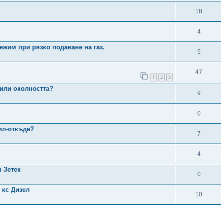
18
4
ежим при рязко подаване на газ.
5
47
1
2
3
 или околността?
9
0
ил-откъде?
7
4
 Зетек
0
 кс Дизел
10