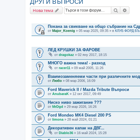
ДРУГИ ВЪПРОСИ
Търсене
Разши
Нова тема
ВАЖНИ СЪОБЩЕНИЯ
Покана за свикване на общо събрание на С
от
Major_Koenig
» 05 мар 2025, 09:35 » в
КЛУБ ФОРД Б
ТЕМИ
ЛЕД КРУШКИ ЗА ФАРОВЕ
от
dragokaz
» 02 яну 2017, 18:15
МНОГО важна тема! - разход
от
racer11
» 09 май 2005, 11:26
Взаимозаменяеми части при различните мо
от
Любо
» 08 мар 2006, 16:09
Ford Maverick II / Mazda Tribute Въпроси
от
AnubaraK
» 12 окт 2017, 09:49
Ниско ниво зажигание ???
от
MrDgd
» 29 мар 2026, 16:26
Ford Mondeo MK4 Diesel 200 PS
от
limona
» 28 май 2024, 01:21
Декоративен капак на ДВГ...
от
Diablo36
» 16 май 2024, 15:28