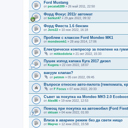
Ford Mustang
от
pecata6289
» 26 май 2011, 22:50
Форд Фокус 2011г автомат
от
berkut47
» 29 дек 2022, 09:32
Форд Фиеста 1.6 бензин
от
Joro22
» 10 ное 2022, 16:18
Проблем с клаксон Ford Mondeo MK1
от
mondeomk1
» 28 апр 2014, 17:06
Електрически компресор за помпене на гуми
от
mitkodobria
» 21 окт 2022, 15:33
Пушек изпод капака Куга 2017 дизел
от
Kugera
» 22 сеп 2022, 18:07
вакуум клапан?
от
petmm
» 05 сеп 2022, 09:45
Въпроси относно авто-пилота (темпомата, кр
от
F Focus
» 07 юли 2022, 20:33
Съвет за покупка на Mondeo MK5 2.0 Ecoboos
от
Alex86
» 19 юли 2022, 12:53
Помощ при покупка на автомобил (Ford Fiest
от
sktuan
» 04 юли 2022, 01:00
Влиза в авариен режим без да свети нищо
от
Мирчо
» 12 юни 2022, 15:58