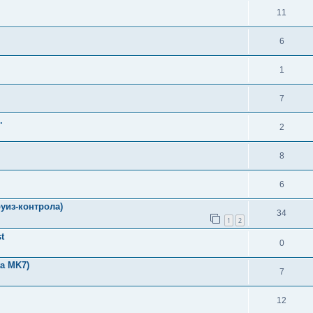
11
6
1
7
.
2
8
6
уиз-контрола)
34
1
2
t
0
a MK7)
7
12