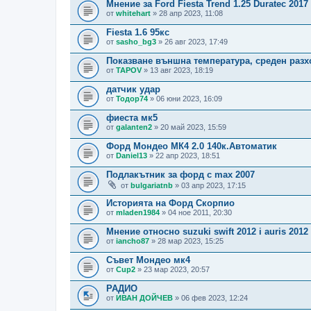
Мнение за Ford Fiesta Trend 1.25 Duratec 2017
от
whitehart
» 28 апр 2023, 11:08
Fiesta 1.6 95кс
от
sasho_bg3
» 26 авг 2023, 17:49
Показване външна температура, среден разх
от
TAPOV
» 13 авг 2023, 18:19
датчик удар
от
Тодор74
» 06 юни 2023, 16:09
фиеста мк5
от
galanten2
» 20 май 2023, 15:59
Форд Мондео МК4 2.0 140к.Автоматик
от
Daniel13
» 22 апр 2023, 18:51
Подлакътник за форд c max 2007
от
bulgariatnb
» 03 апр 2023, 17:15
Историята на Форд Скорпио
от
mladen1984
» 04 ное 2011, 20:30
Мнение относно suzuki swift 2012 i auris 2012
от
iancho87
» 28 мар 2023, 15:25
Съвет Мондео мк4
от
Cup2
» 23 мар 2023, 20:57
РАДИО
от
ИВАН ДОЙЧЕВ
» 06 фев 2023, 12:24