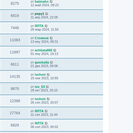
от
batmaho
8275
12 май 2024, 09:22
от
pepy1
6819
11 апр 2024, 22:05
от
ЯЛТА
7446
26 мар 2024, 11:50
от
Стоянов
11083
13 яну 2024, 09:31
от
achkata666
11897
01 яну 2024, 19:13
от
gemballa
6611
21 дек 2023, 09:06
от
ivchotr
14135
15 ное 2023, 10:55
от
ivo_63
9870
28 окт 2023, 20:10
от
ivchotr
12388
26 сеп 2023, 20:07
от
ЯЛТА
27764
11 сеп 2023, 11:44
от
ЯЛТА
6829
06 сеп 2023, 00:02