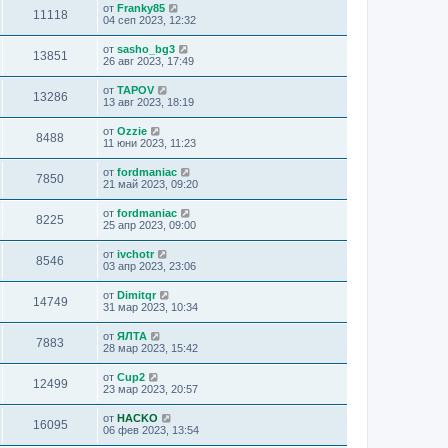
от
Franky85
11118
04 сеп 2023, 12:32
от
sasho_bg3
13851
26 авг 2023, 17:49
от
TAPOV
13286
13 авг 2023, 18:19
от
Ozzie
8488
11 юни 2023, 11:23
от
fordmaniac
7850
21 май 2023, 09:20
от
fordmaniac
8225
25 апр 2023, 09:00
от
ivchotr
8546
03 апр 2023, 23:06
от
Dimitqr
14749
31 мар 2023, 10:34
от
ЯЛТА
7883
28 мар 2023, 15:42
от
Cup2
12499
23 мар 2023, 20:57
от
HACKO
16095
06 фев 2023, 13:54