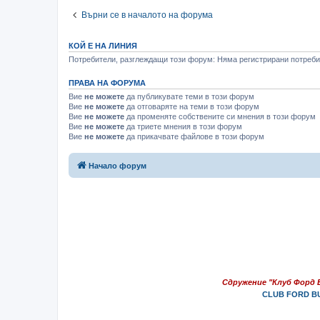
Върни се в началото на форума
КОЙ Е НА ЛИНИЯ
Потребители, разглеждащи този форум: Няма регистрирани потребит
ПРАВА НА ФОРУМА
Вие
не можете
да публикувате теми в този форум
Вие
не можете
да отговаряте на теми в този форум
Вие
не можете
да променяте собствените си мнения в този форум
Вие
не можете
да триете мнения в този форум
Вие
не можете
да прикачвате файлове в този форум
Начало форум
Сдружение "Клуб Форд 
CLUB FORD BU