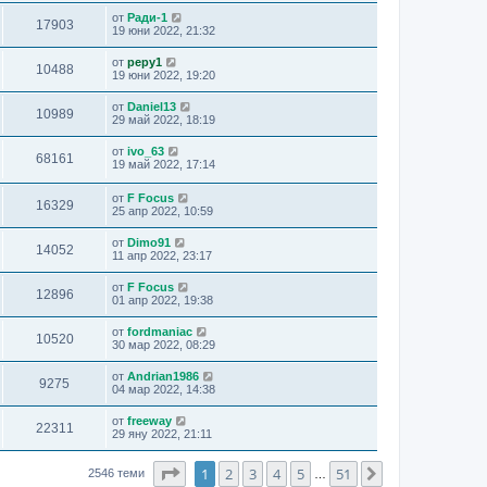
от
Ради-1
17903
19 юни 2022, 21:32
от
pepy1
10488
19 юни 2022, 19:20
от
Daniel13
10989
29 май 2022, 18:19
от
ivo_63
68161
19 май 2022, 17:14
от
F Focus
16329
25 апр 2022, 10:59
от
Dimo91
14052
11 апр 2022, 23:17
от
F Focus
12896
01 апр 2022, 19:38
от
fordmaniac
10520
30 мар 2022, 08:29
от
Andrian1986
9275
04 мар 2022, 14:38
от
freeway
22311
29 яну 2022, 21:11
Страница
1
от
51
1
2
3
4
5
51
Следваща
2546 теми
…