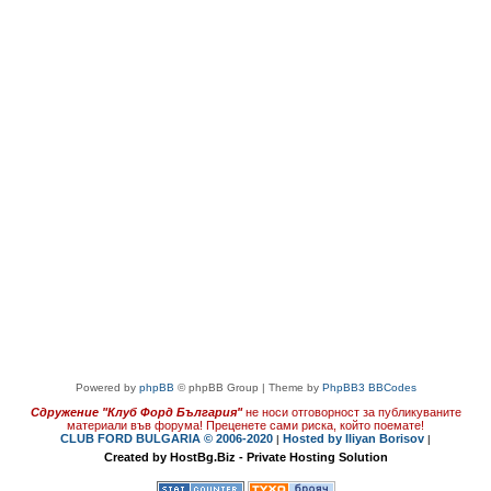
Powered by
phpBB
© phpBB Group | Theme by
PhpBB3 BBCodes
Сдружение "Клуб Форд България"
не носи отговорност за публикуваните
материали във форума!
Преценете сами риска, който поемате!
CLUB FORD BULGARIA © 2006-2020
Hosted by Iliyan Borisov
|
|
Created by HostBg.Biz - Private Hosting Solution