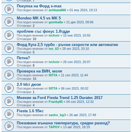
Отговори:
7
Покупка на Форд s-max
Последно мнение от
achkata666
«
01 яну 2024, 19:13
Mondeo MK 4.5 vs MK 5
Последно мнение от
gemballa
«
21 дек 2023, 09:06
Отговори:
2
проблем със фокус 1.8тдди
Последно мнение от
ivchotr
«
15 ное 2023, 10:55
Отговори:
10
Форд Куга 2,5 турбо - ръчни скорости или автоматик
Последно мнение от
ivo_63
«
28 окт 2023, 20:10
Отговори:
5
Петна?
Последно мнение от
ivchotr
«
26 сеп 2023, 20:07
Отговори:
8
Проверка на ВИН, моля
Последно мнение от
ЯЛТА
«
11 сеп 2023, 11:44
Отговори:
15
2.0 tdci дюзи
Последно мнение от
ЯЛТА
«
06 сеп 2023, 00:02
Отговори:
1
Мнение за Ford Fiesta Trend 1.25 Duratec 2017
Последно мнение от
Franky85
«
04 сеп 2023, 12:32
Отговори:
4
Fiesta 1.6 95кс
Последно мнение от
sasho_bg3
«
26 авг 2023, 17:49
Показване външна температура, среден разход?
Последно мнение от
TAPOV
«
13 авг 2023, 18:19