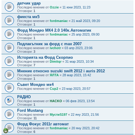
датчик удар
Последно мнение от
Ozzie
«
11 юни 2023, 11:23
Отговори:
1
фиеста мк5
Последно мнение от
fordmaniac
«
21 май 2023, 09:20
Отговори:
1
Форд Мондео МК4 2.0 140к.Автоматик
Последно мнение от
fordmaniac
«
25 апр 2023, 09:00
Отговори:
1
Подлакътник за форд c max 2007
Последно мнение от
ivchotr
«
03 апр 2023, 23:06
Отговори:
3
Историята на Форд Скорпио
Последно мнение от
Dimitqr
«
31 мар 2023, 10:34
Отговори:
7
Мнение относно suzuki swift 2012 i auris 2012
Последно мнение от
ЯЛТА
«
28 мар 2023, 15:42
Отговори:
1
Съвет Мондео мк4
Последно мнение от
Cup2
«
23 мар 2023, 20:57
РАДИО
Последно мнение от
HACKO
«
06 фев 2023, 13:54
Отговори:
1
Ford Mustang
Последно мнение от
МустиS197
«
22 яну 2023, 21:56
Отговори:
11
Форд Фокус 2011г автомат
Последно мнение от
fordmaniac
«
20 яну 2023, 20:42
Отговори:
6