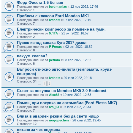
Форд Фиеста 1.6 бензин
Последно мнение от
fordmaniac
«
12 ное 2022, 17:46
Отговори:
1
Проблем с клаксон Ford Mondeo MK1
Последно мнение от
ivchotr
«
07 ное 2022, 17:19
Отговори:
7
Електрически компресор за помпене на гуми.
Последно мнение от
ЯЛТА
«
21 окт 2022, 16:57
Отговори:
2
Пушек изпод капака Куга 2017 дизел
Последно мнение от
F Focus
«
02 окт 2022, 18:52
Отговори:
8
вакуум клапан?
Последно мнение от
petmm
«
08 сеп 2022, 12:32
Отговори:
6
Въпроси относно авто-пилота (темпомата, круиз-
контрола)
Последно мнение от
ivchotr
«
20 юли 2022, 22:18
Отговори:
34
1
2
Съвет за покупка на Mondeo MK5 2.0 Ecoboost
Последно мнение от
Alex86
«
19 юли 2022, 12:53
Помощ при покупка на автомобил (Ford Fiesta MK7)
Последно мнение от
ivo_63
«
07 юли 2022, 20:33
Отговори:
7
Влиза в авариен режим без да свети нищо
Последно мнение от
nogopechen
«
26 юни 2022, 19:45
Отговори:
12
питане за чек-енджина