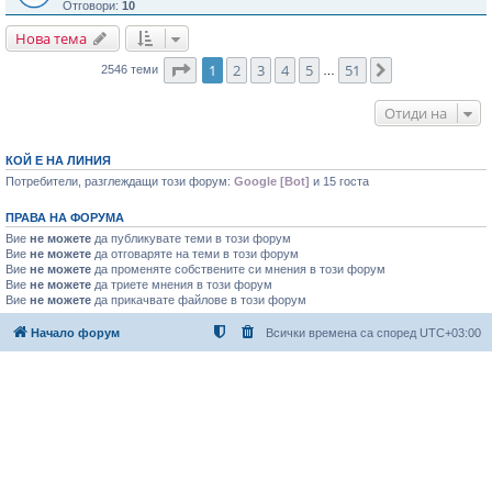
Отговори:
10
Нова тема
Страница
1
от
51
1
2
3
4
5
51
Следваща
2546 теми
…
Отиди на
КОЙ Е НА ЛИНИЯ
Потребители, разглеждащи този форум:
Google [Bot]
и 15 госта
ПРАВА НА ФОРУМА
Вие
не можете
да публикувате теми в този форум
Вие
не можете
да отговаряте на теми в този форум
Вие
не можете
да променяте собствените си мнения в този форум
Вие
не можете
да триете мнения в този форум
Вие
не можете
да прикачвате файлове в този форум
Начало форум
Всички времена са според
UTC+03:00