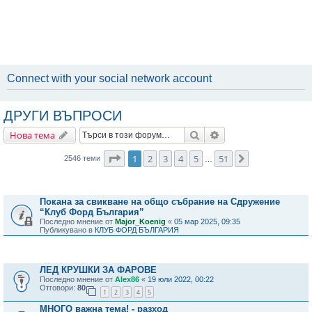
Connect with your social network account
ДРУГИ ВЪПРОСИ
Търсене
Разширено търсене
Нова тема
Страница
1
от
51
1
2
3
4
5
51
Следваща
2546 теми
…
Важни съобщения
Покана за свикване на общо събрание на Сдружение
“Клуб Форд България”
Последно мнение от
Major_Koenig
«
05 мар 2025, 09:35
Публикувано в
КЛУБ ФОРД БЪЛГАРИЯ
Теми
ЛЕД КРУШКИ ЗА ФАРОВЕ
Последно мнение от
Alex86
«
19 юли 2022, 00:22
Отговори:
80
1
2
3
4
5
МНОГО важна тема! - разход