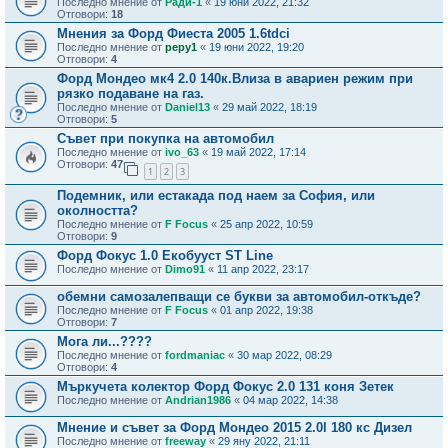
Последно мнение от
Ради-1
«
19 юни 2022, 21:32
Отговори:
18
Мнения за Форд Фиеста 2005 1.6tdci
Последно мнение от
pepy1
«
19 юни 2022, 19:20
Отговори:
4
Форд Мондео мк4 2.0 140к.Влиза в авариен режим при
рязко подаване на газ.
Последно мнение от
Daniel13
«
29 май 2022, 18:19
Отговори:
5
Съвет при покупка на автомобил
Последно мнение от
ivo_63
«
19 май 2022, 17:14
Отговори:
47
1
2
3
Подемник, или естакада под наем за София, или
околността?
Последно мнение от
F Focus
«
25 апр 2022, 10:59
Отговори:
9
Форд Фокус 1.0 Екобууст ST Line
Последно мнение от
Dimo91
«
11 апр 2022, 23:17
обемни самозалепващи се букви за автомобил-откъде?
Последно мнение от
F Focus
«
01 апр 2022, 19:38
Отговори:
7
Мога ли...????
Последно мнение от
fordmaniac
«
30 мар 2022, 08:29
Отговори:
4
Мъркучета колектор Форд Фокус 2.0 131 коня Зетек
Последно мнение от
Andrian1986
«
04 мар 2022, 14:38
Мнение и съвет за Форд Мондео 2015 2.0l 180 кс Дизел
Последно мнение от
freeway
«
29 яну 2022, 21:11