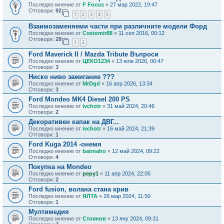
Последно мнение от
F Focus
«
27 мар 2022, 19:47
Отговори:
92
1
2
3
4
5
Взаимозаменяеми части при различните модели Форд
Последно мнение от
Cvetomir88
«
11 сеп 2016, 00:12
Отговори:
28
1
2
Ford Maverick II / Mazda Tribute Въпроси
Последно мнение от
ЦЕКО1234
«
13 юли 2026, 00:47
Отговори:
3
Ниско ниво зажигание ???
Последно мнение от
MrDgd
«
16 апр 2026, 13:34
Отговори:
3
Ford Mondeo MK4 Diesel 200 PS
Последно мнение от
ivchotr
«
31 май 2024, 20:46
Отговори:
2
Декоративен капак на ДВГ...
Последно мнение от
ivchotr
«
16 май 2024, 21:39
Отговори:
1
Ford Kuga 2014 -онемя
Последно мнение от
batmaho
«
12 май 2024, 09:22
Отговори:
4
Покупка на Mondeo
Последно мнение от
pepy1
«
11 апр 2024, 22:05
Отговори:
2
Ford fusion, волана стана крив
Последно мнение от
ЯЛТА
«
26 мар 2024, 11:50
Отговори:
1
Мултимедия
Последно мнение от
Стоянов
«
13 яну 2024, 09:31