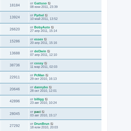
от
Gattuso
18184
08 юни 2011, 23:39
от
Pyrhel
13924
10 май 2011, 13:52
от
BobyAuto
26620
27 апр 2011, 15:14
от
essex
15286
20 апр 2011, 15:16
от
del3win
13688
07 апр 2011, 12:10
от
cossy
38736
11 мар 2011, 02:03
от
PcMan
22911
29 окт 2010, 16:13
от
dannybo
20646
28 окт 2010, 12:01
от
billigg
42896
23 авг 2010, 10:24
от
paci
28045
03 авг 2010, 15:17
от
DrunBrun
27292
18 юли 2010, 20:03