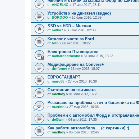
Мнения и отзиви за марката Форд по сайтове
от
ANGEL4O
» 17 апр 2017, 23:11
Устройство на двигател (видео)
от
BOROOO
» 16 фев 2016, 12:59
SSD vs HDD – Мнения
от
mitko7
» 06 яну 2016, 02:39
Каталог с части за Ford
от
toto
» 06 окт 2015, 18:22
Електронен Пътеводител
от
barbaronatheone
» 31 юли 2015, 13:23
Модифициране на Convers+
от
dtrifonov
» 13 яну 2015, 18:07
ЕВРОСТАНДАРТ
от
muro85
» 27 ное 2013, 10:39
Състояние на пътищата
от
madboy
» 01 юли 2013, 16:25
Решаване на проблем с теч в багажника на Ф
от
martinni
» 27 мар 2013, 10:36
Проблеми с автомобил Форд и отстраняванет
от
del3win
» 04 апр 2011, 17:35
Как работи автомобила.... (с картинки) :)
от
madboy
» 06 фев 2013, 12:46