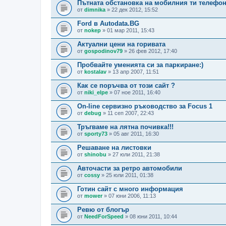
Пътната обстановка на мобилния ти телефо
от
dimnika
» 22 дек 2012, 15:52
Ford в Autodata.BG
от
nokep
» 01 мар 2011, 15:43
Актуални цени на горивата
от
gospodinov79
» 26 фев 2012, 17:40
Пробвайте уменията си за паркиране:)
от
kostalav
» 13 апр 2007, 11:51
Как се поръчва от този сайт ?
от
niki_elpe
» 07 ное 2011, 16:40
On-line сервизно ръководство за Focus 1
от
debug
» 11 сеп 2007, 22:43
Тръгваме на лятна почивка!!!
от
sporty73
» 05 авг 2011, 16:30
Решаване на листовки
от
shinobu
» 27 юли 2011, 21:38
Aвточасти за ретро автомобили
от
cossy
» 25 юли 2011, 01:38
Готин сайт с много информация
от
mower
» 07 юни 2006, 11:13
Ревю от блогър
от
NeedForSpeed
» 08 юни 2011, 10:44