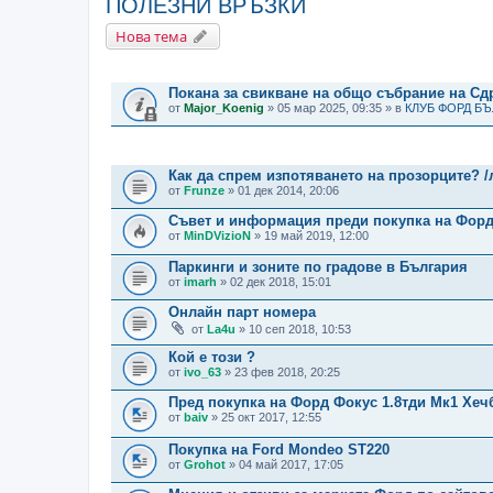
ПОЛЕЗНИ ВРЪЗКИ
Нова тема
ВАЖНИ СЪОБЩЕНИЯ
Покана за свикване на общо събрание на С
от
Major_Koenig
» 05 мар 2025, 09:35 » в
КЛУБ ФОРД Б
ТЕМИ
Как да спрем изпотяването на прозорците? /
от
Frunze
» 01 дек 2014, 20:06
Съвет и информация преди покупка на Фор
от
MinDVizioN
» 19 май 2019, 12:00
Паркинги и зоните по градове в България
от
imarh
» 02 дек 2018, 15:01
Онлайн парт номера
от
La4u
» 10 сеп 2018, 10:53
Кой е този ?
от
ivo_63
» 23 фев 2018, 20:25
Пред покупка на Форд Фокус 1.8тди Мк1 Хеч
от
baiv
» 25 окт 2017, 12:55
Покупка на Ford Mondeo ST220
от
Grohot
» 04 май 2017, 17:05