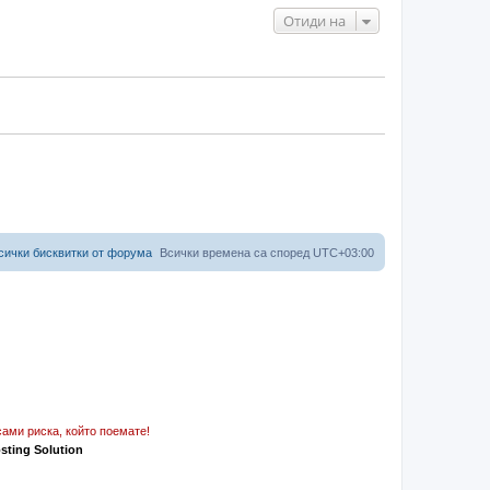
Отиди на
сички бисквитки от форума
Всички времена са според
UTC+03:00
ами риска, който поемате!
osting Solution