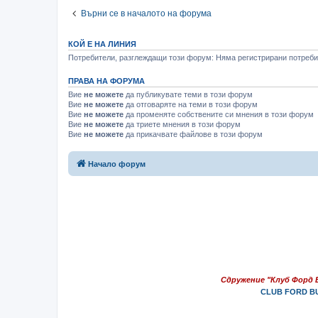
Върни се в началото на форума
КОЙ Е НА ЛИНИЯ
Потребители, разглеждащи този форум: Няма регистрирани потребит
ПРАВА НА ФОРУМА
Вие
не можете
да публикувате теми в този форум
Вие
не можете
да отговаряте на теми в този форум
Вие
не можете
да променяте собствените си мнения в този форум
Вие
не можете
да триете мнения в този форум
Вие
не можете
да прикачвате файлове в този форум
Начало форум
Сдружение "Клуб Форд 
CLUB FORD BU