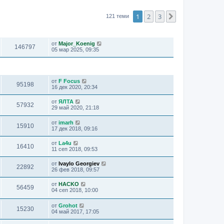
1
2
3
Следваща
121 теми
ПРЕГЛЕЖДАНИЯ
ПОСЛЕДНО МНЕНИЕ
от
Major_Koenig
146797
05 мар 2025, 09:35
ПРЕГЛЕЖДАНИЯ
ПОСЛЕДНО МНЕНИЕ
от
F Focus
95198
16 дек 2020, 20:34
от
ЯЛТА
57932
29 май 2020, 21:18
от
imarh
15910
17 дек 2018, 09:16
от
La4u
16410
11 сеп 2018, 09:53
от
Ivaylo Georgiev
22892
26 фев 2018, 09:57
от
HACKO
56459
04 сеп 2018, 10:00
от
Grohot
15230
04 май 2017, 17:05