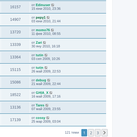
от
Edinuser
16157
15 юни 2010, 23:36
от
pepy1
14907
03 юни 2010, 21:44
от
momo76
13720
11 фев 2010, 08:55
от
Zari
13339
30 яну 2010, 16:18
от
tutin
13364
03 сеп 2009, 10:26
от
tutin
15115
26 май 2009, 22:53
от
debug
15086
21 май 2009, 22:44
от
GHIA_X
18522
16 май 2009, 17:16
от
Tares
13136
07 май 2009, 23:55
от
cossy
17139
25 мар 2009, 03:04
1
2
3
Следваща
121 теми