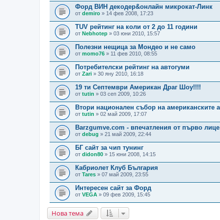
Форд ВИН декодер&онлайн микрокат-Линк
от
demiro
» 14 фев 2008, 17:23
TUV рейтинг на коли от 2 до 11 години
от
Nebhotep
» 03 юни 2010, 15:57
Полезни нещица за Мондео и не само
от
momo76
» 11 фев 2010, 08:55
Потребителски рейтинг на автогуми
от
Zari
» 30 яну 2010, 16:18
19 ти Септември Американ Драг Шоу!!!!
от
tutin
» 03 сеп 2009, 10:26
Втори национален събор на американските а
от
tutin
» 02 май 2009, 17:07
Barzgumve.com - впечатления от първо лице
от
debug
» 21 май 2009, 22:44
БГ сайт за чип тунинг
от
didon80
» 15 юни 2008, 14:15
Кабриолет Клуб България
от
Tares
» 07 май 2009, 23:55
Интересен сайт за Форд
от
VEGA
» 09 фев 2009, 15:45
Нова тема