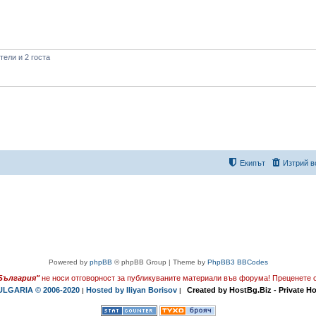
ели и 2 госта
Екипът
Изтрий в
Powered by
phpBB
© phpBB Group | Theme by
PhpBB3 BBCodes
България"
не носи отговорност за публикуваните материали във форума!
Преценете с
LGARIA © 2006-2020
Hosted by Iliyan Borisov
Created by HostBg.Biz - Private H
|
|