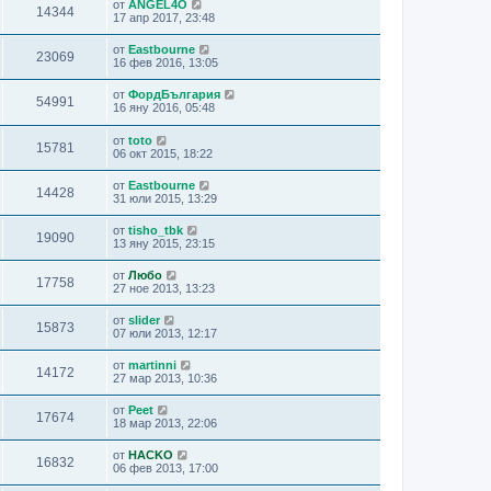
от
ANGEL4O
14344
17 апр 2017, 23:48
от
Eastbourne
23069
16 фев 2016, 13:05
от
ФордБългария
54991
16 яну 2016, 05:48
от
toto
15781
06 окт 2015, 18:22
от
Eastbourne
14428
31 юли 2015, 13:29
от
tisho_tbk
19090
13 яну 2015, 23:15
от
Любо
17758
27 ное 2013, 13:23
от
slider
15873
07 юли 2013, 12:17
от
martinni
14172
27 мар 2013, 10:36
от
Peet
17674
18 мар 2013, 22:06
от
HACKO
16832
06 фев 2013, 17:00