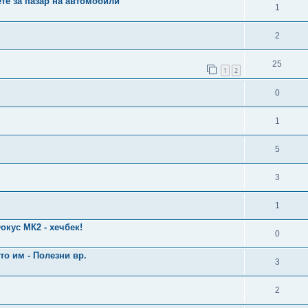
те за пазар на автомобили
1
2
25
1
2
0
1
5
3
1
окус МК2 - хечбек!
0
o им - Полезни вр.
3
2