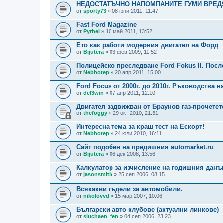
НЕДОСТАТЪЧНО НАПОМПАНИТЕ ГУМИ ВРЕД
от
sporty73
» 08 юни 2011, 11:47
Fast Ford Magazine
от
Pyrhel
» 10 май 2011, 13:52
Ето как работи модерния двигател на Форд
от
Bijutera
» 03 фев 2009, 11:52
Полицейско преследване Ford Fokus ІІ. Посл
от
Nebhotep
» 20 апр 2011, 15:00
Ford Focus от 2000г. до 2010г. Ръководства 
от
del3win
» 07 апр 2011, 12:10
Двигател задвижван от Браунов газ-прочетет
от
thefoggy
» 29 окт 2010, 21:31
Интересна тема за краш тест на Ескорт!
от
Nebhotep
» 24 юли 2010, 16:11
Сайт подобен на предишния automarket.ru
от
Bijutera
» 06 дек 2008, 13:56
Калкулатор за изчисление на годишния данъ
от
jasonsmith
» 25 сеп 2006, 08:15
Всякакви гъдели за автомобили.
от
nikolovvd
» 15 мар 2007, 10:06
Български авто клубове (актуални линкове)
от
sluchaen_fen
» 04 сеп 2006, 23:23