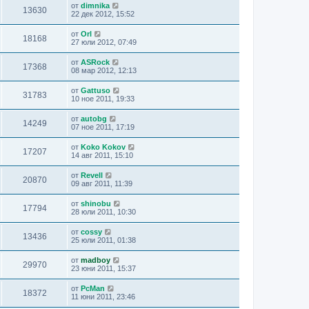
от
dimnika
13630
22 дек 2012, 15:52
от
Orl
18168
27 юли 2012, 07:49
от
ASRock
17368
08 мар 2012, 12:13
от
Gattuso
31783
10 ное 2011, 19:33
от
autobg
14249
07 ное 2011, 17:19
от
Koko Kokov
17207
14 авг 2011, 15:10
от
Revell
20870
09 авг 2011, 11:39
от
shinobu
17794
28 юли 2011, 10:30
от
cossy
13436
25 юли 2011, 01:38
от
madboy
29970
23 юни 2011, 15:37
от
PcMan
18372
11 юни 2011, 23:46