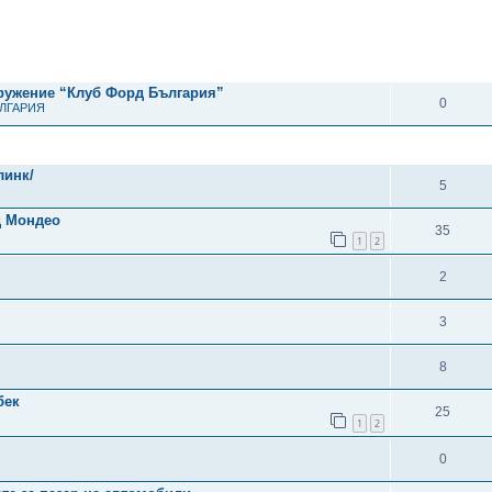
ОТГОВОРИ
дружение “Клуб Форд България”
0
ЪЛГАРИЯ
ОТГОВОРИ
линк/
5
д Мондео
35
1
2
2
3
8
бек
25
1
2
0